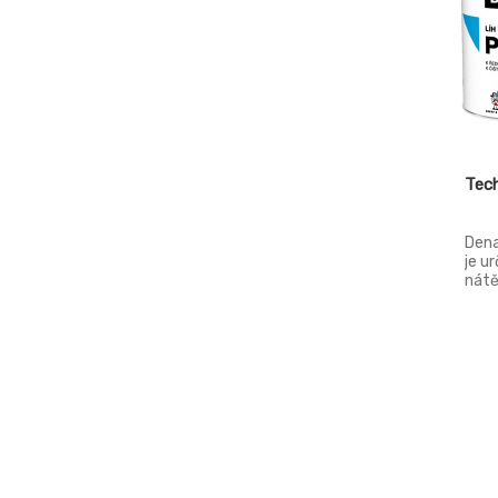
Tech
Dena
je u
nátě
liho