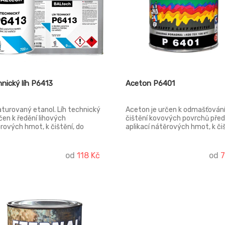
nický líh P6413
Aceton P6401
turovaný etanol. Líh technický
Aceton je určen k odmašťování
rčen k ředění lihových
čištění kovových povrchů před
rových hmot, k čištění, do
aplikací nátěrových hmot, k či
vých vařičů.
pracovních pomůcek a zařízení
dále jako speciální rozpouštědl
např. pro nitrocelulózová lepidl
od
118 Kč
od
7