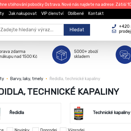
e stěhování pobočky Ostrava. Nově nás najdete na adrese: Zátiší 101
ty
Jak nakupovat
VIP členství
Oblíbené
Kontakt
+420 
Hledat
prode
prava zdarma
5000+ zboží
 nákupu nad 1500 Kč
skladem
ty
Barvy, laky, tmely
Ředidla, technické kapaliny
DIDLA, TECHNICKÉ KAPALINY
Ředidla
Technické kapaliny
ce
Novinky
Doprodej
Výprodej