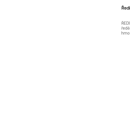
Řed
ŘEDI
ředě
hmot
poku
jiné 