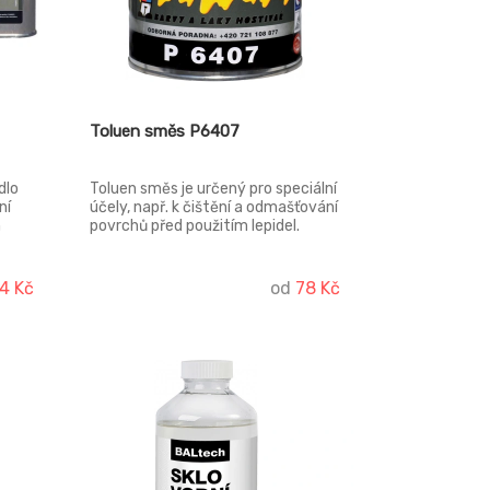
Toluen směs P6407
dlo
Toluen směs je určený pro speciální
ní
účely, např. k čištění a odmašťování
h
povrchů před použitím lepidel.
POUZE
!
4 Kč
od
78 Kč