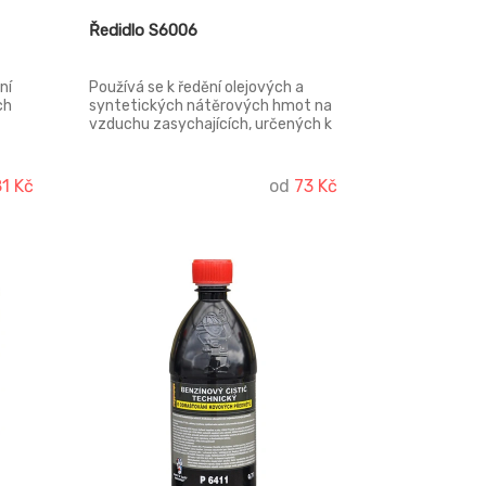
Ředidlo S6006
ní
Používá se k ředění olejových a
ch
syntetických nátěrových hmot na
vzduchu zasychajících, určených k
nanášení štětcem. Přidává se po
n na
částech za stálého míchání.
81 Kč
od
73 Kč