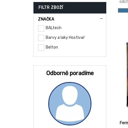
odst
stan
FILTR ZBOŽÍ
použ
Ať u
ZNAČKA
příp
deko
BALtech
barv
najd
Barvy a laky Hostivař
bezp
stop
Belton
bare
lako
SPEC
repr
Odborně poradíme
Fer