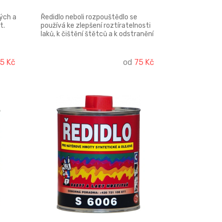
vých a
Ředidlo neboli rozpouštědlo se
t.
používá ke zlepšení roztíratelnosti
laků, k čištění štětců a k odstranění
k
starých nátěrů. Ředidlo C6001 je
chu
vhodné k ředění syntetických
nátěrových hmot rychle
5 Kč
od
75 Kč
zasychajících, zvlášť vhodné pro
stříkání.