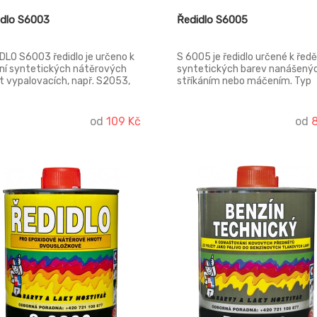
idlo S6003
Ředidlo S6005
DLO S6003 ředidlo je určeno k
S 6005 je ředidlo určené k ředě
ní syntetických nátěrových
syntetických barev nanášený
 vypalovacích, např. S2053,
stříkáním nebo máčením. Typ
d není výslovně předepsáno
ředidla dle způsobu nanášení
ředidlo.
nátěrové hmoty je vždy uvede
obale jednotlivých nátěrových
od
109 Kč
od
hmot.