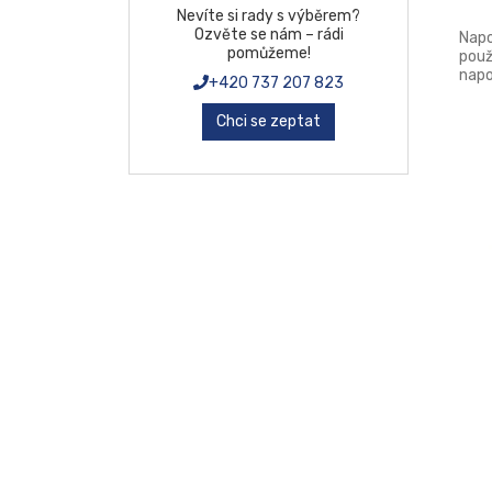
Nevíte si rady s výběrem?
Ozvěte se nám – rádi
Napo
pomůžeme!
použ
napo
+420 737 207 823
savý
olej
Chci se zeptat
disp
Zaji
vrch
před
pově