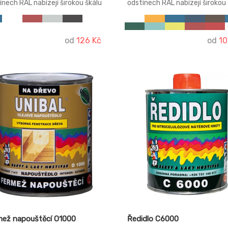
ínech RAL nabízejí širokou škálu
odstínech RAL nabízejí širokou
dardních barev, které se
standardních barev, které se
ívají v nejrůznějších oblastech.
používají v nejrůznějších oblas
ž v nábytkářské konstrukci, v
Ať už v nábytkářské konstrukci
adě předmětů nebo
případě předmětů nebo
od
126 Kč
od
10
rativního stříkacího nátěru. S
dekorativního stříkacího nátěr
ou ve spreji BELTON SPECTRAL
barvou ve spreji BELTON SPEC
ete ten správný odstín rychle a
najdete ten správný odstín ryc
ečně. To vám umožní odstranit
bezpečně. To vám umožní odst
y času jednoduchým a
stopy času jednoduchým a
vným způsobem. Použití
barevným způsobem. Použití
vacích sprejů BELTON
lakovacích sprejů BELTON
TRAL RAL zaručuje přesně
SPECTRAL RAL zaručuje přesn
odukovatelné barvy.
reprodukovatelné barvy.
mež napouštěcí O1000
Ředidlo C6000