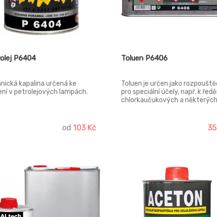
olej P6404
Toluen P6406
nická kapalina určená ke
Toluen je určen jako rozpouště
ení v petrolejových lampách.
pro speciální účely, např. k ředě
chlorkaučukových a některýc
dalších kaučukových lepidel. 
PRO PROFESIONÁLNÍ UŽIVATELE
od
103 Kč
35