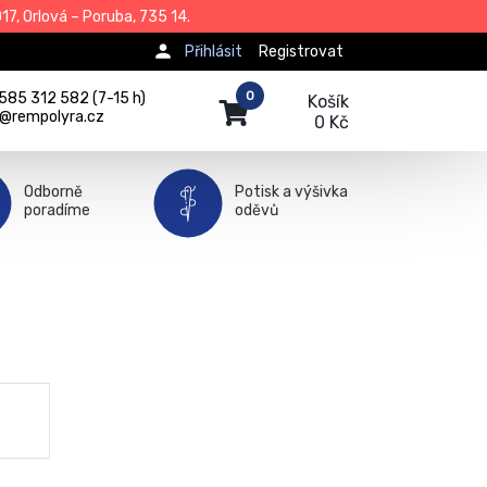
7, Orlová – Poruba, 735 14.
Přihlásit
Registrovat
0
585 312 582 (7-15 h)
Košík
j@rempolyra.cz
0 Kč
Odborně
Potisk a výšivka
poradíme
oděvů