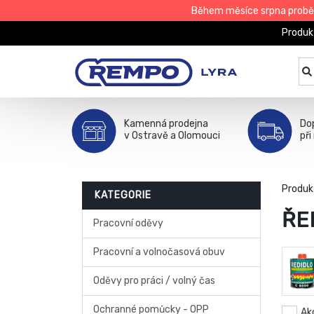
Během měsíce srpna proběhn
Produk
Kamenná prodejna
Do
v Ostravě a Olomouci
při
Produk
KATEGORIE
ŘE
Pracovní oděvy
Pracovní a volnočasová obuv
Oděvy pro práci / volný čas
Ochranné pomůcky - OPP
Ak