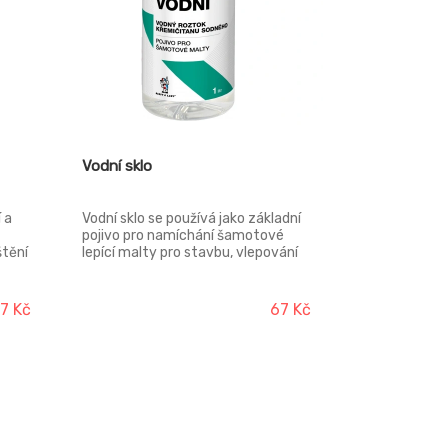
Vodní sklo
 a
Vodní sklo se používá jako základní
pojivo pro namíchání šamotové
štění
lepící malty pro stavbu, vlepování
 a
šamotových prvku a opravy kamen,
o,
krbu a ostatních druhu topenišť
a.
7 Kč
67 Kč