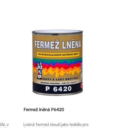
Fermež lněná P6420
RAL v
Lněná fermež slouží jako ředidlo pro