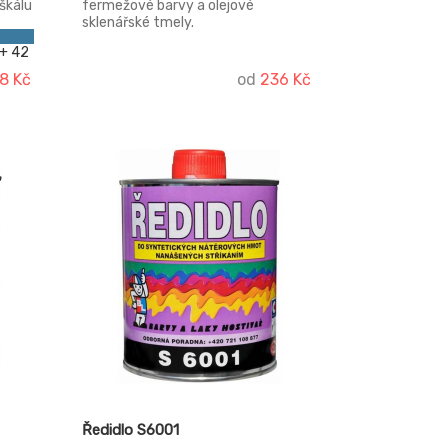
 škálu
fermežové barvy a olejové
sklenářské tmely.
tech.
+ 42
, v
8 Kč
od
236 Kč
u. S
TRAL
hle a
ranit
ě
Ředidlo S6001