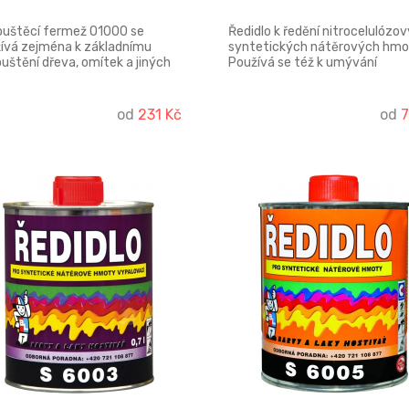
uštěcí fermež O1000 se
Ředidlo k ředění nitrocelulózo
ívá zejména k základnímu
syntetických nátěrových hmo
uštění dřeva, omítek a jiných
Používá se též k umývání
ch podkladů, pod další nátěry
pracovních pomůcek a nářadí, 
ovými, syntetickými nebo
odstraňování pryskyřic z povr
erzními nátěrovými hmotami.
dřeva.
od
231 Kč
od
7
šťuje dokonalou přilnavost
ních nátěrů, tím chrání podklad
 nepříznivým působením
trnostních vlivů.