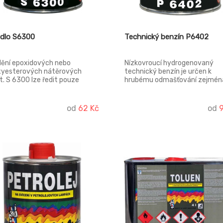
idlo S6300
Technický benzín P6402
dění epoxidových nebo
Nízkovroucí hydrogenovaný
yesterových nátěrových
technický benzín je určen k
. S 6300 lze ředit pouze
hrubému odmašťování zejmén
vé nátěrové hmoty, pro které
kovových předmětů, lze použí
oto ředidlo doporučeno
zapalovačů a jako palivo do
bcem. Nejčastěji se používá u
benzínových tlakových lamp.
od
62 Kč
od
složkových epoxidových barev
Používá se také k ředění olejov
ů.
fermežových a syntetických 
vzduchu schnoucích nátěrový
hmot.