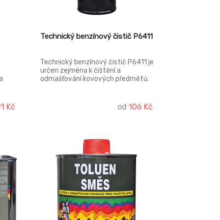
Technický benzínový čistič P6411
Technický benzínový čistič P6411 je
určen zejména k čištění a
a
odmašťování kovových předmětů.
t do
Technický nízkovroucí
hydrogenovaný benzín. Je určen k
hrubému odmašťování zejména
91 Kč
od
106 Kč
ých,
kovových předmětů.
na
ch