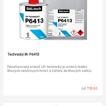
Technický líh P6413
Denaturovaný etanol. Líh technický je určen k ředění
lihových nátěrových hmot, k čištění, do lihových vařičů.
od
118 Kč