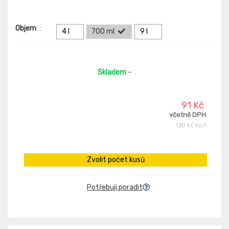
Objem
:
4 l
700 ml
9 l
Skladem
-
91 Kč
včetně DPH
130 Kč Kč/l
Zvolit počet kusů
Potřebuji poradit