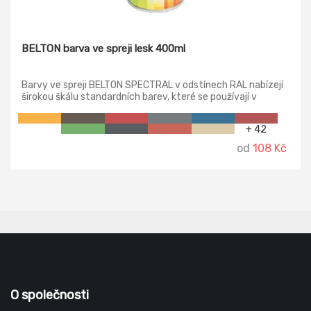
BELTON barva ve spreji lesk 400ml
Barvy ve spreji BELTON SPECTRAL v odstínech RAL nabízejí
širokou škálu standardních barev, které se používají v
nejrůznějších oblastech. Ať už v nábytkářské konstrukci, v
případě předmětů nebo dekorativního stříkacího nátěru. S
+ 42
barvou ve spreji BELTON SPECTRAL najdete ten správný
odstín rychle a bezpečně. To vám umožní odstranit stopy
od
108 Kč
času jednoduchým a barevným způsobem. Použití
lakovacích sprejů BELTON SPECTRAL RAL zaručuje přesně
reprodukovatelné barvy.
O společnosti