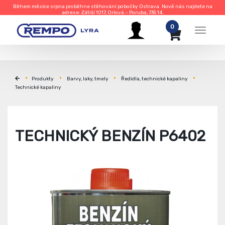
Během měsíce srpna proběhne stěhování pobočky Ostrava. Nově nás najdete na
adrese: Zátiší 1017, Orlová – Poruba, 735 14.
0
Menu
Produkty
Barvy, laky, tmely
Ředidla, technické kapaliny
Technické kapaliny
TECHNICKÝ BENZÍN P6402