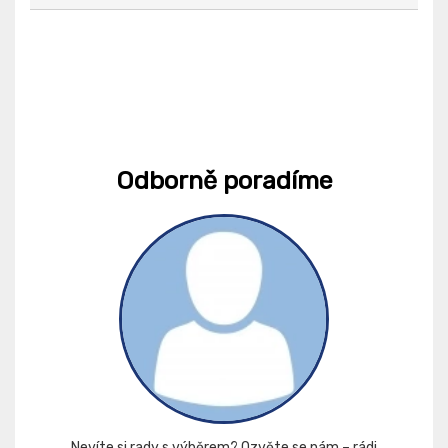
Odborně poradíme
Nevíte si rady s výběrem? Ozvěte se nám – rádi