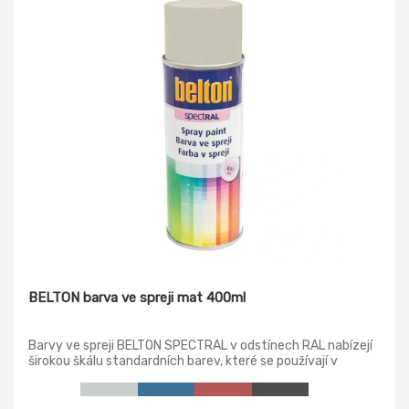
BELTON barva ve spreji mat 400ml
Barvy ve spreji BELTON SPECTRAL v odstínech RAL nabízejí
širokou škálu standardních barev, které se používají v
nejrůznějších oblastech. Ať už v nábytkářské konstrukci, v
případě předmětů nebo dekorativního stříkacího nátěru. S
barvou ve spreji BELTON SPECTRAL najdete ten správný