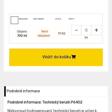
BH460130
DOSTUPNOST
KČ/KS:
POČET
-
+
Objem:
Není
91 Kč
700 ml
skladem
ks
Vložit do košíku
Podrobné informace
Podrobné informace: Technický benzín P6402
Nízkovroucí hydrogenovaný technický benzín je určen k