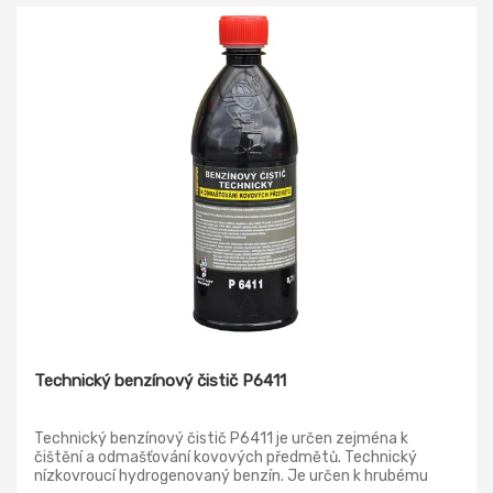
Technický benzínový čistič P6411
Technický benzínový čistič P6411 je určen zejména k
čištění a odmašťování kovových předmětů. Technický
nízkovroucí hydrogenovaný benzín. Je určen k hrubému