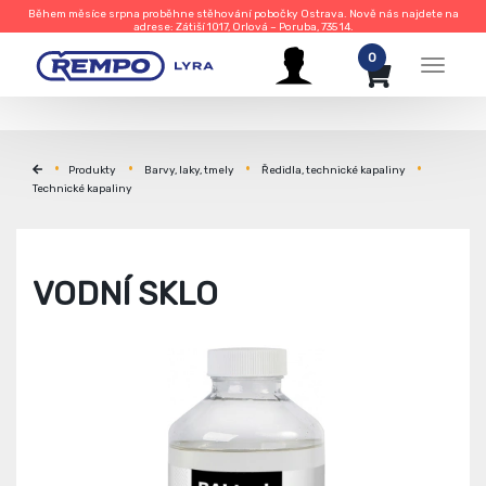
Během měsíce srpna proběhne stěhování pobočky Ostrava. Nově nás najdete na
adrese: Zátiší 1017, Orlová – Poruba, 735 14.
0
Menu
Produkty
Barvy, laky, tmely
Ředidla, technické kapaliny
Technické kapaliny
VODNÍ SKLO