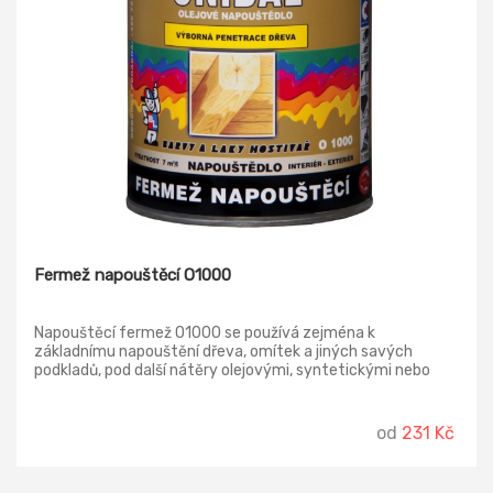
Fermež napouštěcí O1000
Napouštěcí fermež O1000 se používá zejména k
základnímu napouštění dřeva, omítek a jiných savých
podkladů, pod další nátěry olejovými, syntetickými nebo
disperzními nátěrovými hmotami. Zajišťuje dokonalou
přilnavost vrchních nátěrů, tím chrání podklad před
nepříznivým působením povětrnostních vlivů.
od
231 Kč