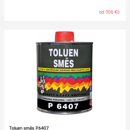
odmašťování zejména kovových předmětů.
od
106 Kč
Toluen směs P6407