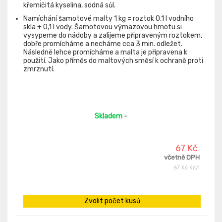
křemičitá kyselina, sodná sůl.
Namíchání šamotové malty 1 kg = roztok 0,1 l vodního
skla + 0,1 l vody. Šamotovou výmazovou hmotu si
vysypeme do nádoby a zalijeme připraveným roztokem,
dobře promícháme a necháme cca 3 min. odležet.
Následně lehce promícháme a malta je připravena k
použití. Jako příměs do maltových směsí k ochraně proti
zmrznutí.
Skladem
-
67 Kč
včetně DPH
67 Kč Kč/l
Zvolit počet kusů