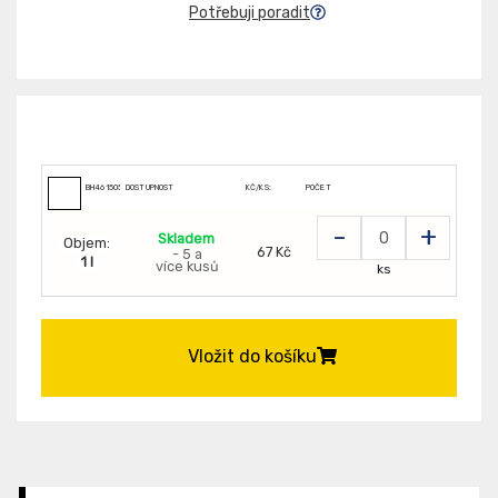
Potřebuji poradit
BH461505
DOSTUPNOST
KČ/KS:
POČET
-
+
Skladem
Objem:
67 Kč
- 5 a
1 l
více kusů
ks
Vložit do košíku