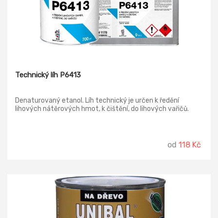
Technický líh P6413
Denaturovaný etanol. Líh technický je určen k ředění
lihových nátěrových hmot, k čištění, do lihových vařičů.
od
118 Kč