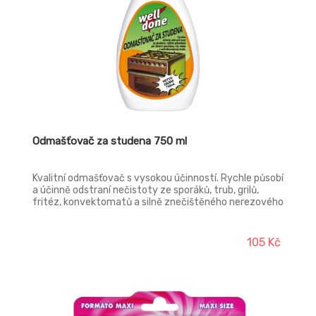
Odmašťovač za studena 750 ml
Kvalitní odmašťovač s vysokou účinností. Rychle působí
a účinně odstraní nečistoty ze sporáků, trub, grilů,
fritéz, konvektomatů a silně znečištěného nerezového
nádobí. Dokonale odstraňuje připáleniny, saze a
mastnotu. Mastnota se rozpustí a snadno ji odstraníte.
105 Kč