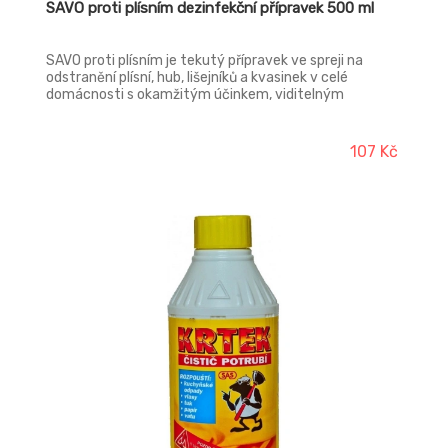
SAVO proti plísním dezinfekční přípravek 500 ml
SAVO proti plísním je tekutý přípravek ve spreji na
odstranění plísní, hub, lišejníků a kvasinek v celé
domácnosti s okamžitým účinkem, viditelným
efektem a dezinfekčními účinky. Je vhodný na omítky,
zdivo, kámen, mramor, žulu, přírodní dřevo, keramiku,
obkládačky, sklokeramiku, smalt, sklo, plasty, laminát,
107 Kč
akryl, vinyl, silikon, gumu, teflon, nerez, chromované
povrchy.