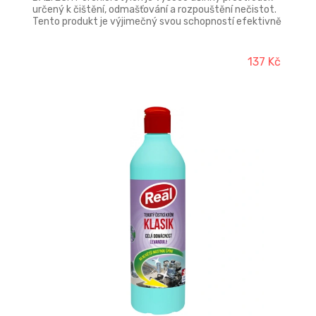
určený k čištění, odmašťování a rozpouštění nečistot.
Tento produkt je výjimečný svou schopností efektivně
odstraňovat i ty nejodolnější nečistoty, avšak při jeho
používání je nutné dbát na bezpečnostní předpisy
vzhledem k jeho zdraví škodlivým a ekologicky
137 Kč
nebezpečným vlastnostem.