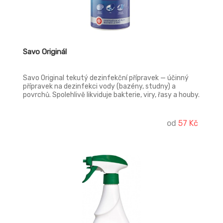
Savo Originál
Savo Original tekutý dezinfekční přípravek — účinný
přípravek na dezinfekci vody (bazény, studny) a
povrchů. Spolehlivě likviduje bakterie, viry, řasy a houby.
SAVO Original likviduje choroboplodné zárodky, bakterie
a viry (včetně HIV a HBV), řasy a nižší houby, odstraňuje
pachy. Vyniká mimořádně vysokou čistotou, dlouhou
od
57 Kč
záruční lhůtou a unikátní ekologickou hodnotou, pro
kterou je schválený i pro dezinfekci vody v bazénech a
jako jediný i pro pitnou vodu ve studních.