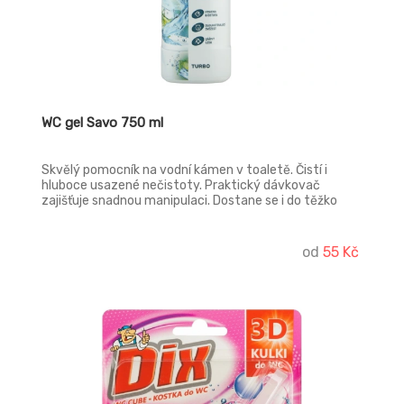
WC gel Savo 750 ml
Skvělý pomocník na vodní kámen v toaletě. Čistí i
hluboce usazené nečistoty. Praktický dávkovač
zajišťuje snadnou manipulaci. Dostane se i do těžko
dostupných míst.
od
55 Kč