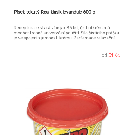
Písek tekutý Real klasik levandule 600 g
Receptura je stará více jak 35 let, čisticí krém má
mnohostranné univerzální použití. Síla čisticího prášku
je ve spojení s jemností krému. Parfemace relaxační
levandule.
od
51 Kč