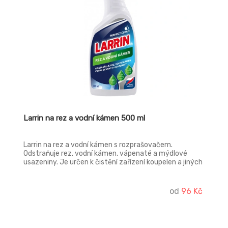
Larrin na rez a vodní kámen 500 ml
Larrin na rez a vodní kámen s rozprašovačem.
Odstraňuje rez, vodní kámen, vápenaté a mýdlové
usazeniny. Je určen k čistění zařízení koupelen a jiných
nenasákavých kyselinovzdorných povrchů
vč.příslušenství z nerezu a chrómu.
od
96 Kč