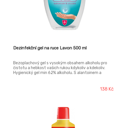
Dezinfekční gel na ruce Lavon 500 ml
Bezoplachový gel s vysokým obsahem alkoholu pro
čistotu a hebkost vašich rukou kdykoliv a kdekoliv.
Hygienický gel min 62% alkoholu. S alantoinem a
glycerinem. Snadná aplikace a nelepivá konzistence.
Svěží vůně čistoty.
138 Kč