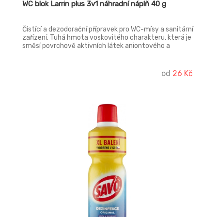
WC blok Larrin plus 3v1 náhradní náplň 40 g
Čistící a dezodorační přípravek pro WC-mísy a sanitární
zařízení. Tuhá hmota voskovitého charakteru, která je
směsí povrchově aktivních látek aniontového a
neiontového charakteru, parfému, barviva a
pomocných látek.
od
26 Kč