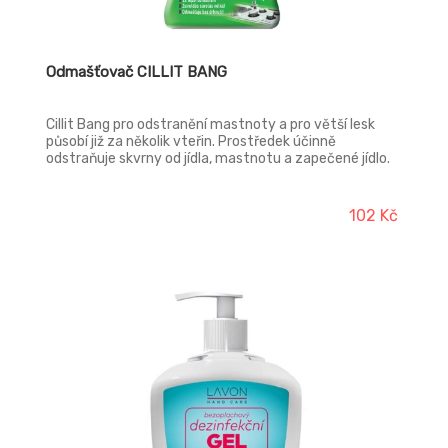
Odmašťovač CILLIT BANG
Cillit Bang pro odstranění mastnoty a pro větší lesk
působí již za několik vteřin. Prostředek účinně
odstraňuje skvrny od jídla, mastnotu a zapečené jídlo.
Bang! A špína zmizí.
102 Kč