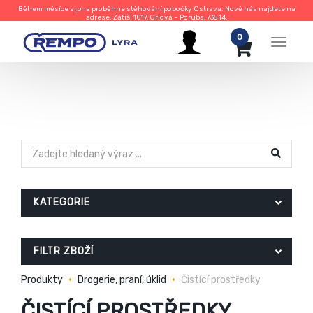
Během měsíce srpna proběhne stěhování pobočky Ostrava. Nově nás najdete na
adrese: Zátiší 1017, Orlová – Poruba, 735 14.
0
Menu
KATEGORIE
FILTR ZBOŽÍ
Produkty
Drogerie, praní, úklid
Čistící prostředky
ČISTÍCÍ PROSTŘEDKY