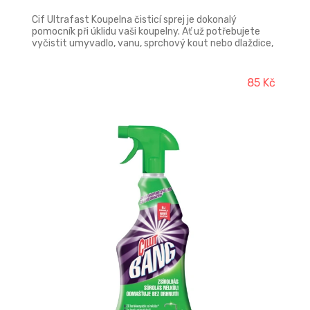
Cif Ultrafast Koupelna čisticí sprej je dokonalý
pomocník při úklidu vaši koupelny. Ať už potřebujete
vyčistit umyvadlo, vanu, sprchový kout nebo dlaždice,
Cif Ultrafast koupelna díky speciálnímu složení snadno
a rychle odstraňuje vodní kámen a běžné nečistoty v
koupelně a přitom zanechává povrchy zářivé a bez
85 Kč
nepříjemného zápachu. K odstranění odolné špíny
nechte přípravek působit jednu minutu, poté setřete.
Láhev je vyrobena z 50% z recyklovaných plastů.