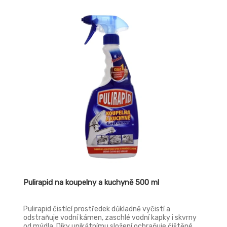
Pulirapid na koupelny a kuchyně 500 ml
Pulirapid čistící prostředek důkladně vyčistí a
odstraňuje vodní kámen, zaschlé vodní kapky i skvrny
od mýdla. Díky unikátnímu složení ochraňuje čištěné