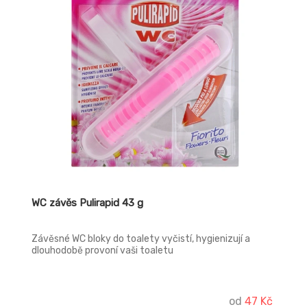
WC závěs Pulirapid 43 g
Závěsné WC bloky do toalety vyčistí, hygienizují a
dlouhodobě provoní vaši toaletu
od
47 Kč