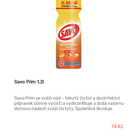
Savo Prim 1,2l
Savo Prim se svěží vůní - tekutý čisticí a dezinfekční
přípravek účinně vyčistí a vydezinfikuje a dodá vašemu
domovu nádech svěží čistoty. Spolehlivě likviduje
99,9% bakterií, virů, kvasinek a plísní. Na čištění ploch v
koupelně, kompletní úklid koupelny, podlah. Vhodný i do
domácnosti s domácími zvířaty - na úklid kotců.
74 Kč
Bezpečné i pro děti na dezinfekci hraček.