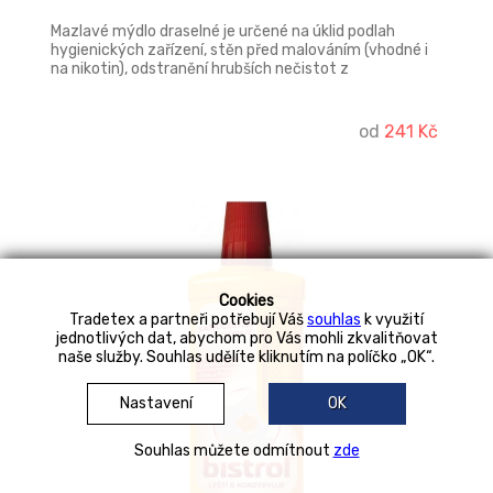
Mazlavé mýdlo draselné je určené na úklid pod­lah
hygienických zařízení, stěn před malováním (vhodné i
na nikotin), odstranění hrubších nečis­tot z
omyvatelných povrchů. Mazlavé mýdlo je využíváno v
průmyslu k mazání dopravníků, jako mazivo při
spojování potrubí místo speciálních kluzných
od
241 Kč
prostředků, jako přísada do betonu. Není vhod­né pro
mytí pokožky. Bez parfemace a aditiv.
Cookies
Tradetex a partneři potřebují Váš
souhlas
k využití
jednotlivých dat, abychom pro Vás mohli zkvalitňovat
naše služby. Souhlas udělíte kliknutím na políčko „OK“.
Nastavení
OK
Souhlas můžete odmítnout
zde