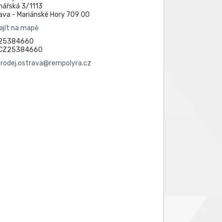
nářská 3/1113
ava - Mariánské Hory 709 00
ajít na mapě
 25384660
: CZ25384660
prodej.ostrava@rempolyra.cz