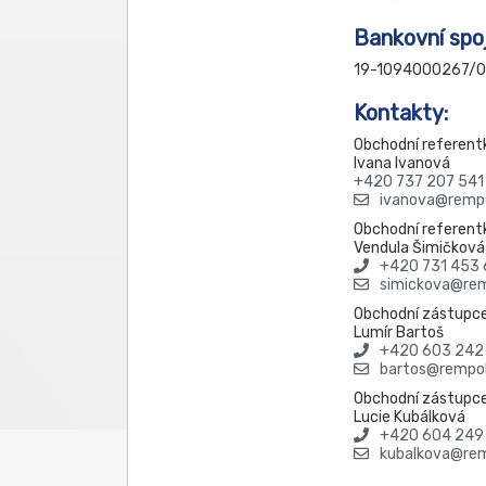
Bankovní spoj
19-1094000267/0
Kontakty:
Obchodní referent
Ivana Ivanová
+420 737 207 541
ivanova@rempo
Obchodní referent
Vendula Šimičková
+420 731 453 
simickova@rem
Obchodní zástupce
Lumír Bartoš
+420 603 242
bartos@rempol
Obchodní zástupce
Lucie Kubálková
+420 604 249
kubalkova@rem