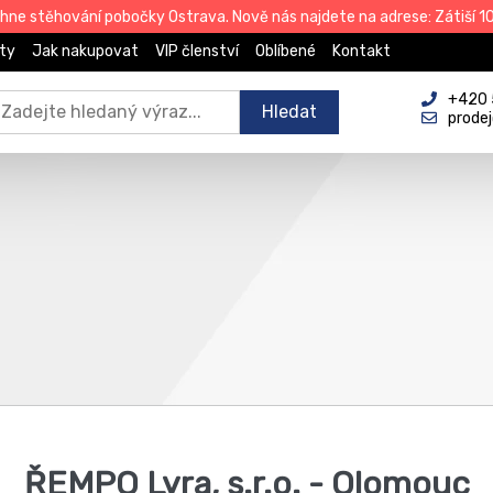
e stěhování pobočky Ostrava. Nově nás najdete na adrese: Zátiší 101
ty
Jak nakupovat
VIP členství
Oblíbené
Kontakt
+420 
Hledat
prode
ŘEMPO Lyra, s.r.o. - Olomouc