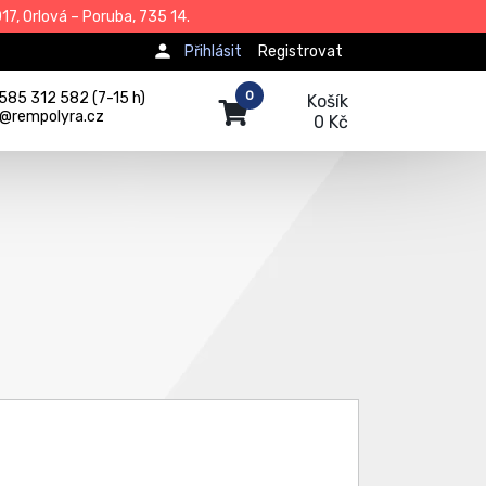
7, Orlová – Poruba, 735 14.
Přihlásit
Registrovat
0
585 312 582 (7-15 h)
Košík
j@rempolyra.cz
0 Kč