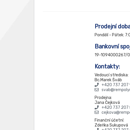
Prodejní doba
Pondělí - Pátek: 7:
Bankovní spoj
19-1094000267/0
Kontakty:
Vedoucí střediska:
Bc.Marek Šváb
+420 737 207
svab@rempoly
Prodejna:
Jana Čejková
+420 737 207
cejkova@rempo
Finanční účetní:
Zdeňka Sukupová