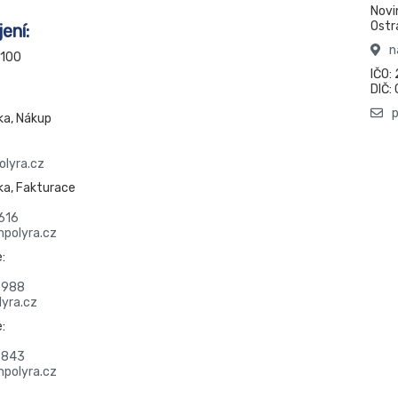
Novi
Ostr
ení:
n
100
IČO:
DIČ
ka, Nákup
lyra.cz
ka, Fakturace
616
polyra.cz
:
 988
yra.cz
:
 843
polyra.cz