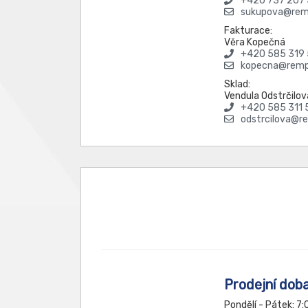
+420 737 207
sukupova@rem
Fakturace:
Věra Kopečná
+420 585 319
kopecna@remp
Sklad:
Vendula Odstrčilov
+420 585 311 
odstrcilova@r
Prodejní doba
Pondělí - Pátek: 7: