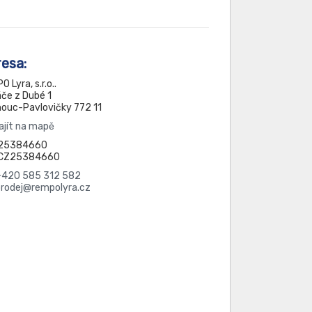
esa:
 Lyra, s.r.o..
če z Dubé 1
ouc-Pavlovičky 772 11
ajít na mapě
 25384660
: CZ25384660
+420 585 312 582
prodej@rempolyra.cz