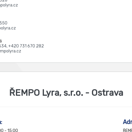
 528
polyra.cz
 550
olyra.cz
á
534,
+420 731 670 282
empolyra.cz
ŘEMPO Lyra, s.r.o. - Ostrava
:
Adr
00 - 15:00
ŘEMPO