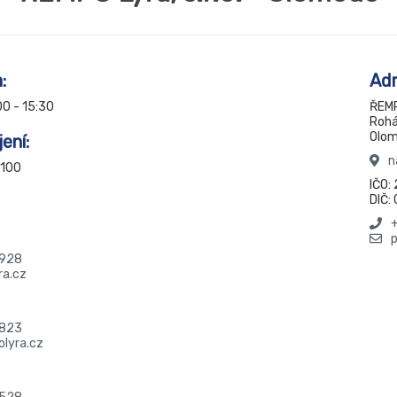
:
Adr
00 - 15:30
ŘEMPO
Rohá
Olom
ení:
n
100
IČO:
DIČ
 928
ra.cz
 823
lyra.cz