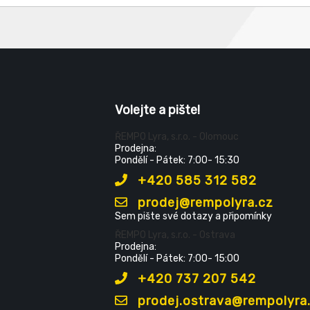
Volejte a pište!
ŘEMPO Lyra, s.r.o. - Olomouc
Prodejna:
Pondělí - Pátek: 7:00- 15:30
+420 585 312 582
prodej@rempolyra.cz
Sem pište své dotazy a připomínky
ŘEMPO Lyra, s.r.o. - Ostrava
Prodejna:
Pondělí - Pátek: 7:00- 15:00
+420 737 207 542
prodej.ostrava@rempolyra