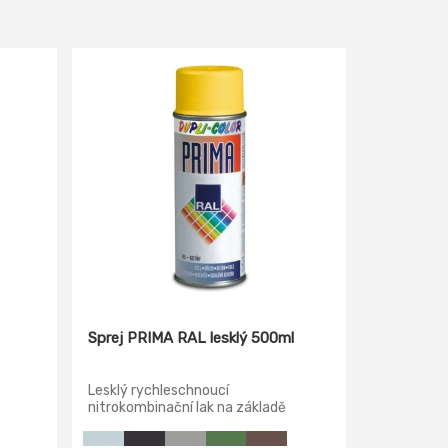
Sprej PRIMA RAL lesklý 500ml
Lesklý rychleschnoucí
nitrokombinační lak na základě
nitrokombinační pryskyřices
brilantním leskem a dobrou odolností