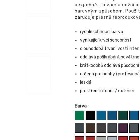
bezpečně. To vám umožní o
barevným způsobem. Použit
zaručuje přesně reprodukova
rychleschnoucí barva
vynikající krycí schopnost
dlouhodobá trvanlivostí inten
odolává poškrábání, povětrno
krátkodobě odolává působoní
určená pro hobby i profesionál
lesklá
prostředí interiér / exteriér
Barva
: