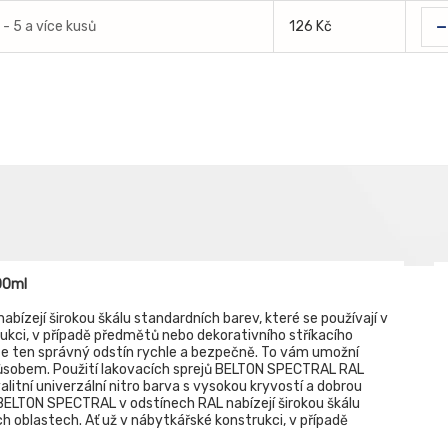
-
- 5 a více kusů
126 Kč
00ml
ízejí širokou škálu standardních barev, které se používají v
rukci, v případě předmětů nebo dekorativního stříkacího
te ten správný odstín rychle a bezpečně. To vám umožní
sobem. Použití lakovacích sprejů BELTON SPECTRAL RAL
itní univerzální nitro barva s vysokou kryvostí a dobrou
 BELTON SPECTRAL v odstínech RAL nabízejí širokou škálu
ch oblastech. Ať už v nábytkářské konstrukci, v případě