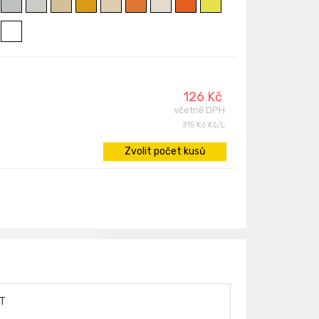
126 Kč
včetně DPH
315 Kč Kč/L
Zvolit počet kusů
T