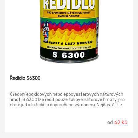
Ředidlo S6300
K ředění epoxidových nebo epoxyesterových nátěrových
hmot. S 6300 lze ředit pouze takové nátěrové hmoty, pro
které je toto ředidlo doporučeno výrobcem. Nejčastěji se
používá u dvousložkových epoxidových barev a laků.
od
62 Kč