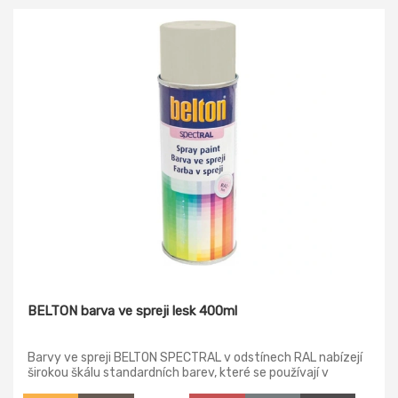
BELTON barva ve spreji lesk 400ml
Barvy ve spreji BELTON SPECTRAL v odstínech RAL nabízejí
širokou škálu standardních barev, které se používají v
nejrůznějších oblastech. Ať už v nábytkářské konstrukci, v