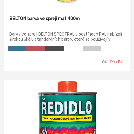
BELTON barva ve spreji mat 400ml
Barvy ve spreji BELTON SPECTRAL v odstínech RAL nabízejí
širokou škálu standardních barev, které se používají v
nejrůznějších oblastech. Ať už v nábytkářské konstrukci, v
případě předmětů nebo dekorativního stříkacího nátěru. S
barvou ve spreji BELTON SPECTRAL najdete ten správný
odstín rychle a bezpečně. To vám umožní odstranit stopy
od
126 Kč
času jednoduchým a barevným způsobem. Použití
lakovacích sprejů BELTON SPECTRAL RAL zaručuje přesně
reprodukovatelné barvy.