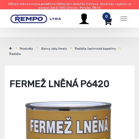
Během měsíce srpna proběhne stěhování pobočky Ostrava. Nově nás najdete na
adrese: Zátiší 1017, Orlová – Poruba, 735 14.
0
Menu
Produkty
Barvy, laky, tmely
Ředidla, technické kapaliny
Ředidla
FERMEŽ LNĚNÁ P6420