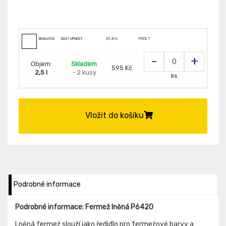
BH260112
DOSTUPNOST
KČ/KS:
POČET
-
+
Objem:
Skladem
595 Kč
2,5 l
- 2 kusy
ks
Vložit do košíku
Podrobné informace
Podrobné informace: Fermež lněná P6420
Lněná fermež slouží jako ředidlo pro fermežové barvy a