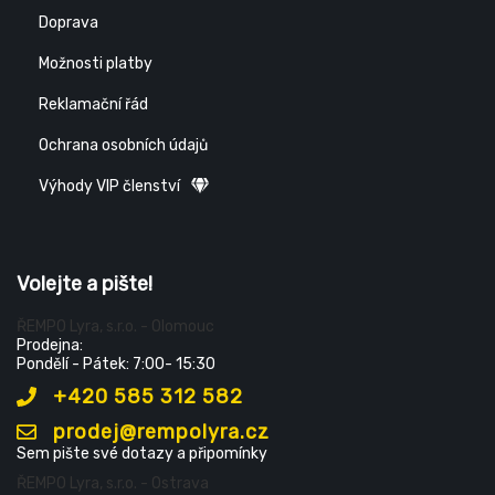
Doprava
Možnosti platby
Reklamační řád
Ochrana osobních údajů
Výhody VIP členství
Volejte a pište!
ŘEMPO Lyra, s.r.o. - Olomouc
Prodejna:
Pondělí - Pátek: 7:00- 15:30
+420 585 312 582
prodej@rempolyra.cz
Sem pište své dotazy a připomínky
ŘEMPO Lyra, s.r.o. - Ostrava