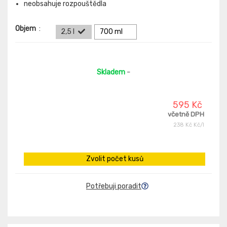
neobsahuje rozpouštědla
Objem
:
2,5 l
700 ml
Skladem
-
595 Kč
včetně DPH
238 Kč Kč/l
Zvolit počet kusů
Potřebuji poradit