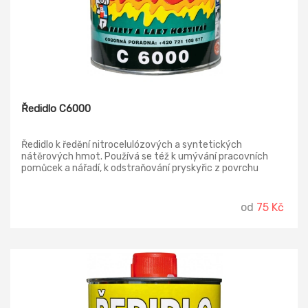
Ředidlo C6000
Ředidlo k ředění nitrocelulózových a syntetických
nátěrových hmot. Používá se též k umývání pracovních
pomůcek a nářadí, k odstraňování pryskyřic z povrchu
dřeva.
od
75 Kč