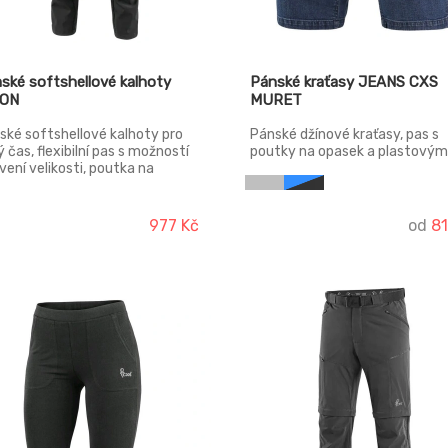
ké softshellové kalhoty
Pánské kraťasy JEANS CXS
ON
MURET
ké softshellové kalhoty pro
Pánské džínové kraťasy, pas s
ý čas, flexibilní pas s možností
poutky na opasek a plastovým
vení velikosti, poutka na
přívěskem, 2 přední kapsy, 2 z
ek, 4 přední kapsy, zadní kapsa
kapsy z materiálu CORDURA, b
ip, větrání na stehně a v zadní
multifunkční kapsy, na pravé 
nní části, reflexní doplňky, TPU
poutko pro kladivo.
977 Kč
od
8
rána. Odolnost materiálu
i průniku vody 5000 mm mimo
st švů, paropropustnost 5000
2/24h.