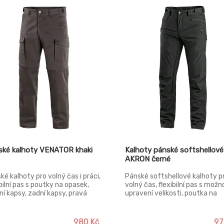
ské kalhoty VENATOR khaki
Kalhoty pánské softshellové
AKRON černé
ké kalhoty pro volný čas i práci,
Pánské softshellové kalhoty p
ibilní pas s poutky na opasek,
volný čas, flexibilní pas s možn
ní kapsy, zadní kapsy, pravá
upravení velikosti, poutka na
í kapsa s patkou na suchý zip,
opasek, 4 přední kapsy, zadní 
í kapsy s klopou, pravá boční
na zip, větrání na stehně a v z
a na zip, odepínací nohavice,
kolenní části, reflexní doplňky,
980 Kč
97