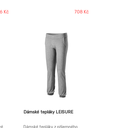
apsa
ásti,
6 Kč
708 Kč
Dámské tepláky LEISURE
vé
Dámské tepláky z příjemného