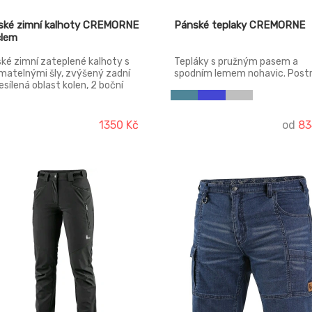
ské zimní kalhoty CREMORNE
Pánské teplaky CREMORNE
clem
ké zimní zateplené kalhoty s
Tepláky s pružným pasem a
matelnými šly, zvýšený zadní
spodním lemem nohavic. Postr
zesílená oblast kolen, 2 boční
kapsy, poklopec na zip.
y na zip, kontrastní paspulky.
1350 Kč
od
83