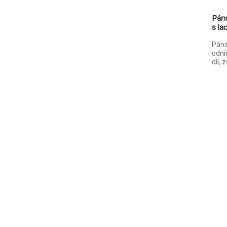
Pán
s la
Páns
odní
díl, 
kaps