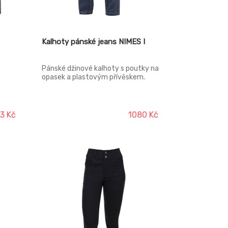
Kalhoty pánské jeans NIMES I
Pánské džinové kalhoty s poutky na
opasek a plastovým přívěskem.
adní
oční
kapse
13 Kč
1080 Kč