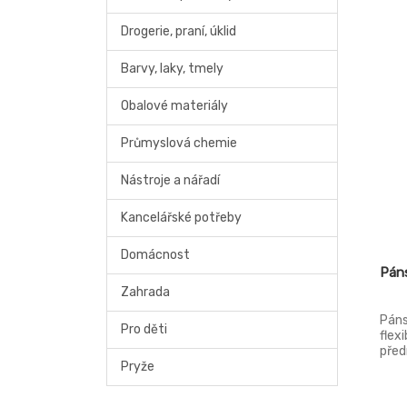
Drogerie, praní, úklid
Barvy, laky, tmely
Obalové materiály
Průmyslová chemie
Nástroje a nářadí
Kancelářské potřeby
Domácnost
Pán
Zahrada
Páns
Pro děti
flex
před
Pryže
zadn
bočn
kaps