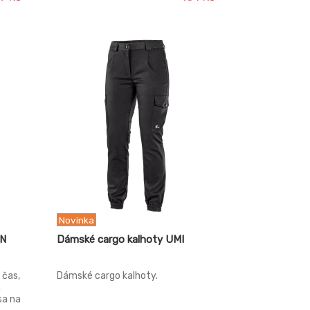
u
mimo
5000
Novinka
ON
Dámské cargo kalhoty UMI
 čas,
Dámské cargo kalhoty.
m
sa na