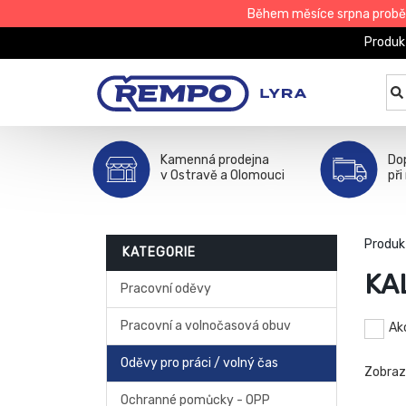
Během měsíce srpna proběhn
Produk
Kamenná prodejna
Do
v Ostravě a Olomouci
při
Produk
KATEGORIE
KA
Pracovní oděvy
Pracovní a volnočasová obuv
Ak
Oděvy pro práci / volný čas
Zobra
Ochranné pomůcky - OPP