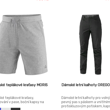
exní doplňky. Zip odepínacích
membrána. Odolnost materiál
vic je barevně odlišen pro
proti průniku vody 5000 mm 
ší rozeznání pravé/levé
oblast švů, paropropustnost 
vice.
g/m2/24h.
ké teplákové kraťasy MORIS
Dámské letní kalhoty OREG
ké teplákové kraťasy,
Dámské letní kalhoty pro volný
ování v pase, boční kapsy na
pevný pas s páskem a vnitřní
protiskluzovým potiskem, kap