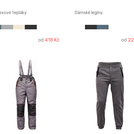
exové tepláky.
Dámské legíny.
od
418 Kč
od
22