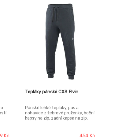
Tepláky pánské CXS Elvin
ro
Pánské lehké tepláky, pas a
ostí
nohavice z žebrové pruženky, boční
kapsy na zip, zadní kapsa na zip.
kapsa
adní
 TPU
9 Kč
454 Kč