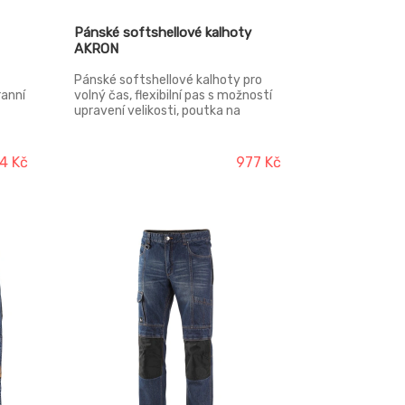
Pánské softshellové kalhoty
AKRON
Pánské softshellové kalhoty pro
anní
volný čas, flexibilní pas s možností
upravení velikosti, poutka na
opasek, 4 přední kapsy, zadní kapsa
na zip, větrání na stehně a v zadní
kolenní části, reflexní doplňky, TPU
4 Kč
977 Kč
membrána. Odolnost materiálu
proti průniku vody 5000 mm mimo
oblast švů, paropropustnost 5000
g/m2/24h.