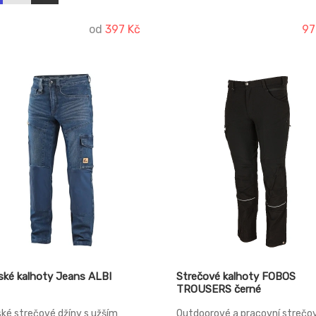
zip na pravém stehně, zadní k
na zip, větrání v zadní kolenní č
reflexní doplňky.
od
397 Kč
97
ské kalhoty Jeans ALBI
Strečové kalhoty FOBOS
TROUSERS černé
ké strečové džíny s užším
Outdoorové a pracovní strečo