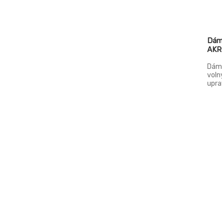
Dáms
AKR
Dáms
voln
upra
opas
na z
kole
memb
prot
obla
g/m