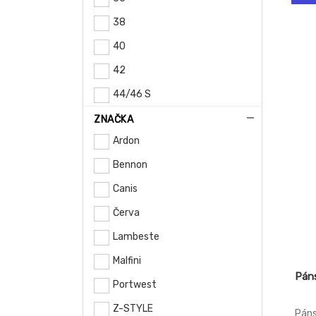
38
40
42
44/46 S
44
ZNAČKA
Ardon
44/46
Bennon
46
Canis
48
Červa
48 - M
Lambeste
48/50
Malfini
48/50 M
Pán
Portwest
50
Z-STYLE
50 - L
Páns