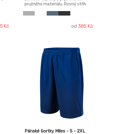
pružného materiálu. Rovný střih
nohavic, široký pasový límec s
pruženkou, klínové kapsy, dolní lem
stažený pruženkou.
45 Kč
od
385 Kč
Pánské šortky Miles - S - 2XL