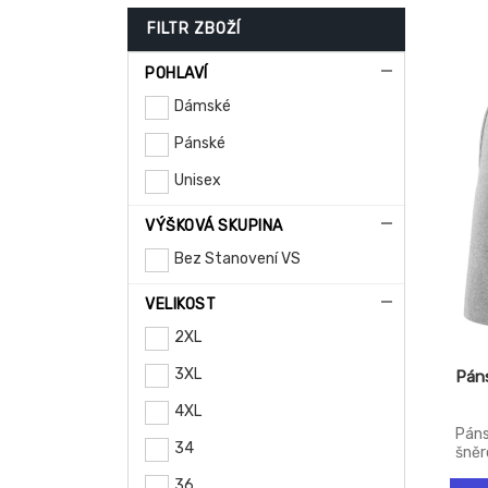
refl
noha
FILTR ZBOŽÍ
snaz
noha
POHLAVÍ
Dámské
Pánské
Unisex
VÝŠKOVÁ SKUPINA
Bez Stanovení VS
VELIKOST
2XL
3XL
Páns
4XL
Páns
34
šněr
zip.
36