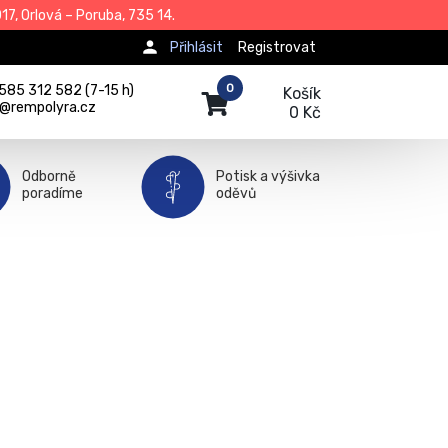
7, Orlová – Poruba, 735 14.
Přihlásit
Registrovat
0
585 312 582 (7-15 h)
Košík
j@rempolyra.cz
0 Kč
Odborně
Potisk a výšivka
poradíme
oděvů