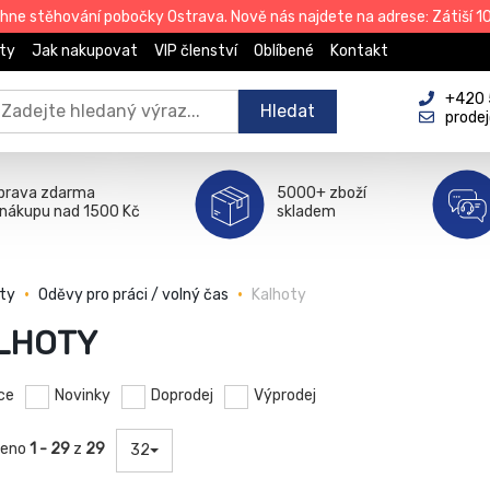
e stěhování pobočky Ostrava. Nově nás najdete na adrese: Zátiší 101
ty
Jak nakupovat
VIP členství
Oblíbené
Kontakt
+420 
Hledat
prode
prava zdarma
5000+ zboží
 nákupu nad 1500 Kč
skladem
ty
Oděvy pro práci / volný čas
Kalhoty
LHOTY
ce
Novinky
Doprodej
Výprodej
zeno
1 - 29
z
29
32