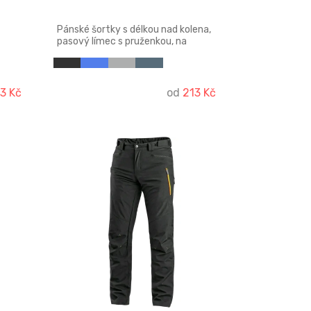
Pánské šortky s délkou nad kolena,
pasový límec s pruženkou, na
stažení šňůrkou. Malá vnitřní
kapsička, kapsy v bočních švech.
3 Kč
od
213 Kč