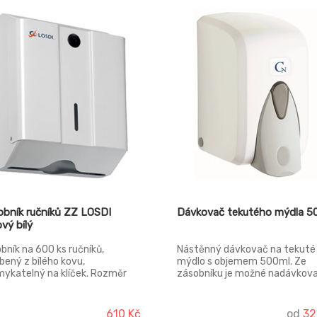
bník ručníků ZZ LOSDI
Dávkovač tekutého mýdla 5
vý bílý
bník na 600 ks ručníků,
Nástěnný dávkovač na tekuté
bený z bílého kovu,
mýdlo s objemem 500ml. Ze
ykatelný na klíček. Rozměr
zásobníku je možné nadávkov
x265x120mm
500 dávek po 1ml mýdla. Je
vyroben z ABS plastu. Lze
montovat na druky i samolepk
610 Kč
od
32