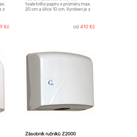
ax.
toaletního papíru o průměru max.
e z
20 cm a šířce 10 cm. Vyroben je z
dou
bílého ABS plastu se světle šedou
uty i
základnou. Lze montovat na vruty i
samolepky.
9 Kč
od
410 Kč
Zásobník ručníků Z2000