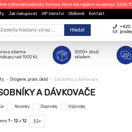
e stěhování pobočky Ostrava. Nově nás najdete na adrese: Zátiší 101
ty
Jak nakupovat
VIP členství
Oblíbené
Kontakt
+420 
Hledat
prode
prava zdarma
5000+ zboží
 nákupu nad 1500 Kč
skladem
ty
Drogerie, praní, úklid
Zásobníky a dávkovače
SOBNÍKY A DÁVKOVAČE
ce
Novinky
Doprodej
Výprodej
zeno
1 - 12
z
12
32