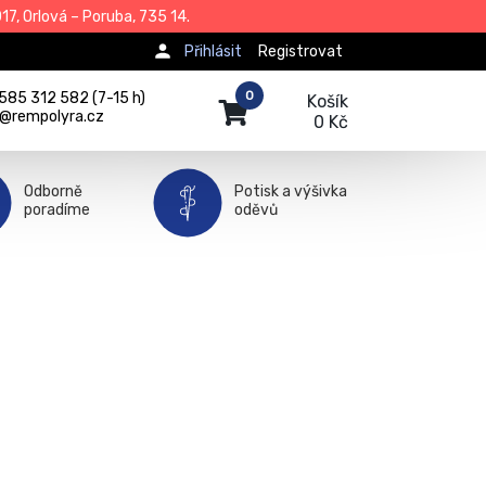
7, Orlová – Poruba, 735 14.
Přihlásit
Registrovat
0
585 312 582 (7-15 h)
Košík
j@rempolyra.cz
0 Kč
Odborně
Potisk a výšivka
poradíme
oděvů