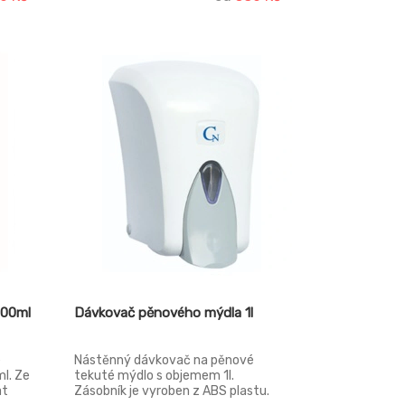
500ml
Dávkovač pěnového mýdla 1l
é
Nástěnný dávkovač na pěnové
l. Ze
tekuté mýdlo s objemem 1l.
at
Zásobník je vyroben z ABS plastu.