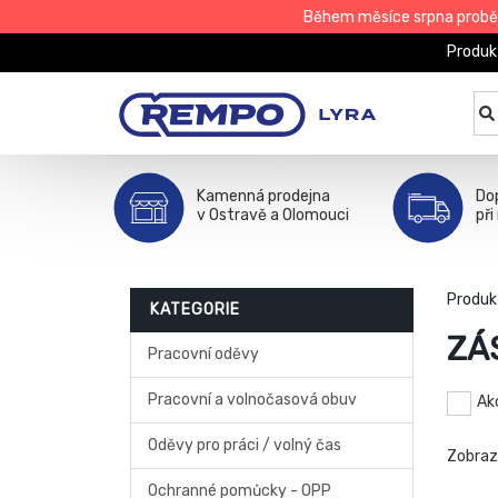
Během měsíce srpna proběhn
Produk
Kamenná prodejna
Do
v Ostravě a Olomouci
při
Produk
KATEGORIE
ZÁ
Pracovní oděvy
Pracovní a volnočasová obuv
Ak
Oděvy pro práci / volný čas
Zobra
Ochranné pomůcky - OPP