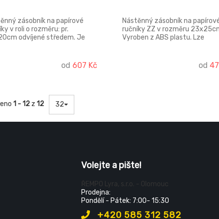
ěnný zásobník na papírové
Nástěnný zásobník na papírov
ky v roli o rozměru: pr.
ručníky ZZ v rozměru 23x25c
0cm odvíjené středem. Je
Vyroben z ABS plastu. Lze
tický do provozů, kde je větší
montovat na vruty i samolepk
řeba papírových utěrek, jako
 kuchyně a dílny. Vyroben je z
od
607 Kč
od
47
ho plastu se světle šedou
adnou. Lze montovat pouze na
y.
zeno
1 - 12
z
12
32
Volejte a pište!
ŘEMPO Lyra, s.r.o. - Olomouc
Prodejna:
Pondělí - Pátek: 7:00- 15:30
+420 585 312 582