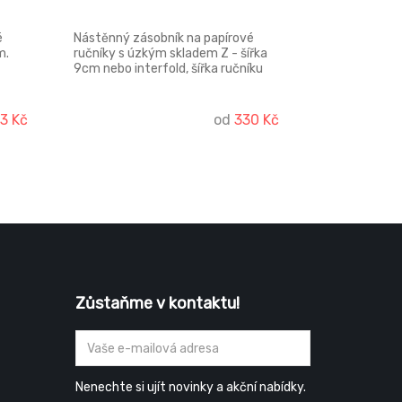
é
Nástěnný zásobník na papírové
m.
ručníky s úzkým skladem Z - šířka
9cm nebo interfold, šířka ručníku
y.
může být až 24cm. Vyroben z ABS
plastu. Lze montovat na vruty i
samolepky.
3 Kč
od
330 Kč
Zůstaňme v kontaktu!
Nenechte si ujít novinky a akční nabídky.