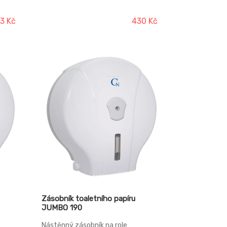
e
Lze montovat na druky i samolepky
y
3 Kč
430 Kč
Zásobník toaletního papíru
JUMBO 190
Nástěnný zásobník na role