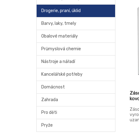
Drogerie, praní, úklid
Barvy, laky, tmely
Obalové materiály
Průmyslová chemie
Nástroje a nářadí
Kancelářské potřeby
Domácnost
Záso
kovo
Zahrada
Záso
Pro děti
vyro
uzam
Pryže
330