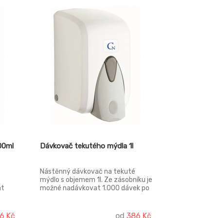
00ml
Dávkovač tekutého mýdla 1l
Nástěnný dávkovač na tekuté
mýdlo s objemem 1l. Ze zásobníku je
at
možné nadávkovat 1.000 dávek po
1ml mýdla. Je vyroben z ABS plastu.
Lze montovat na druky i samolepky.
y
6 Kč
od
386 Kč