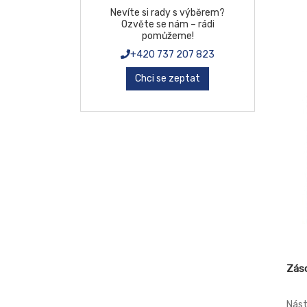
1.00
Nevíte si rady s výběrem?
vyro
Ozvěte se nám – rádi
mont
pomůžeme!
Verz
vhod
+420 737 207 823
Chci se zeptat
Záso
Nást