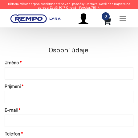
Během měsíce srpna proběhne stěhování pobočky Ostrava. Nově nás najdete na
adrese: Zátiší 1017, Orlová – Poruba, 735 14.
0
Menu
Osobní údaje:
Jméno
Příjmení
E-mail
Telefon