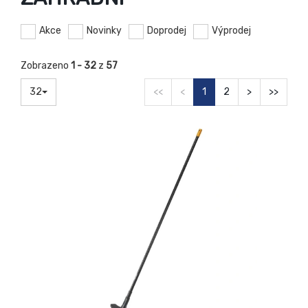
Akce
Novinky
Doprodej
Výprodej
Zobrazeno
1 - 32
z
57
32
<<
<
1
2
>
>>
-19%