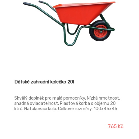
Dětské zahradní kolečko 20l
Skvělý doplněk pro malé pomocníky. Nízká hmotnost,
snadná ovladatelnost. Plastová korba o objemu 20
litrů. Nafukovací kolo. Celkové rozměry: 100x45x45
cm. Korba: 45x60x25cm Určeno pro převoz lehkých a
sypkých materiálů (písek, listí,...).
765 Kč