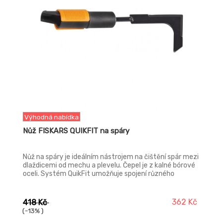
Výhodná nabídka
Nůž FISKARS QUIKFIT na spáry
Nůž na spáry je ideálním nástrojem na čištění spár mezi
dlaždicemi od mechu a plevelu. Čepel je z kalné bórové
oceli. Systém QuikFit umožňuje spojení různého
zahradního nářadí s jedinou násadou.
362 Kč
418 Kč
(-13% )