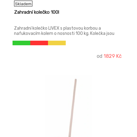
Skladem
Zahradní kolečko 100l
Zahradní kolečko LIVEX s plastovou korbou a
nafukovacím kolem o nosnosti 100 kg. Kolečka jsou
určena k přepravě lehkých materiálů. Výhody tohoto
zahradního kolečka jsou nízká hmostnost, lehká
manipulace a uskladnění.
od
1829 Kč