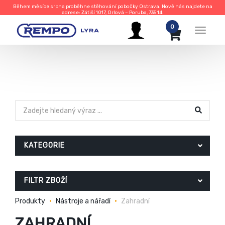
Během měsíce srpna proběhne stěhování pobočky Ostrava. Nově nás najdete na
adrese: Zátiší 1017, Orlová – Poruba, 735 14.
0
Menu
KATEGORIE
FILTR ZBOŽÍ
Produkty
Nástroje a nářadí
Zahradní
ZAHRADNÍ