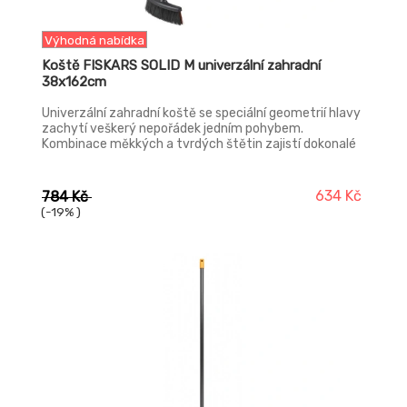
Výhodná nabídka
Koště FISKARS SOLID M univerzální zahradní
38x162cm
Univerzální zahradní koště se speciální geometrií hlavy
zachytí veškerý nepořádek jedním pohybem.
Kombinace měkkých a tvrdých štětin zajistí dokonalé
zametení velkých i malých nečistot. Je vhodné pro
čištění chodníků, cestiček a dalších zpevněných
povrchů na zahradě. Koště má vylepšenou ergonomii a
634 Kč
784 Kč
nízkou hmotnost.
(-19% )