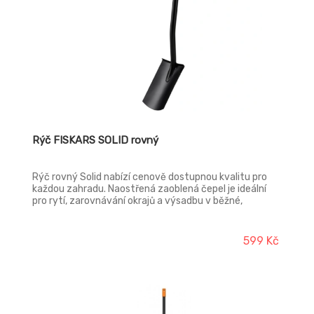
Rýč FISKARS SOLID rovný
Rýč rovný Solid nabízí cenově dostupnou kvalitu pro
každou zahradu. Naostřená zaoblená čepel je ideální
pro rytí, zarovnávání okrajů a výsadbu v běžné,
travnaté ornici. Čepel přivařená k ocelové násadě
zvyšuje pevnost rýče. Nášlapná plocha pomáhá při
pronikání čepele do tvrdé půdy. Držadlo ve tvaru D je
599 Kč
ideální pro ruce všech velikostí, v rukavicích i bez nich.
Má certifikaci VPA GS potvrzující shodu s německými
bezpečnostními normami.