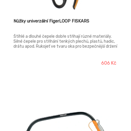
Nůžky univerzální FigerLOOP FISKARS
Štíhlé a dlouhé čepele dobře střihají různé materiály.
Silné čepele pro střihání tenkých plechů, plastů, hadic,
drátu apod. Rukojeť ve tvaru oka pro bezpečnější držení
čepele jsou z nerezavějící švédské oceli. Délka: 213 mm.
Hmotnost: 160 g.
606 Kč