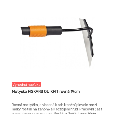
-13%
Výhodná nabídka
Motyčka FISKARS QUIKFIT rovná 19cm
Rovná motyčka je vhodná k odstranění plevele mezi
řádky rostlin na záhoně a k rozbíjení hrud. Pracovní část
je vyrobena z nerez oceli. Systém QuikFit umožňuje