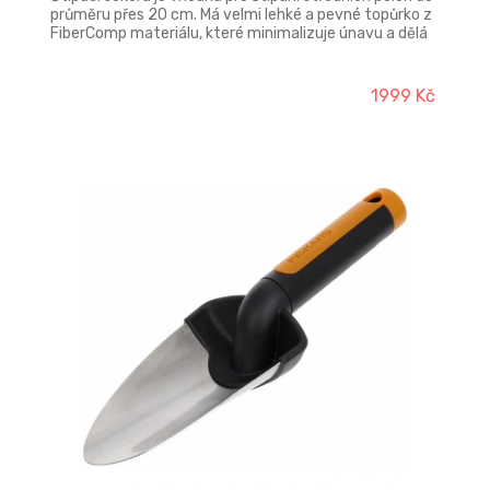
průměru přes 20 cm. Má velmi lehké a pevné topůrko z
FiberComp materiálu, které minimalizuje únavu a dělá
sekeru prakticky nerozbitnou. Zahnutý konec topůrka
zabraňuje vyklouznutí sekery z ruky. Sekera má
prodlouženou záruku 25 let prostřednictvím webové
1999 Kč
registrace. Výška: 38 mm, délka: 650 mm, šířka: 208
mm. Hmotnost: 1630 g. Označení: (M) X17