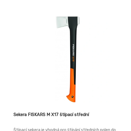
Sekera FISKARS M X17 štípací střední
Štípací sekera je vhodná pro štípání středních polen do