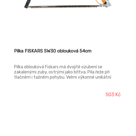
Pilka FISKARS SW30 oblouková 54cm
Pilka oblouková Fiskars má dvojité ozubení se
zakalenými zuby, ostrými jako břitva. Pila řeže při
tlačném i tažném pohybu. Velmi výkonné unikátní
ozubení výborně řeže mokré a čerstvé dřevo. Pilový list
je vyměnitelný. Zúžený rám vpředu dovoluje řezání i v
nepřístupných místech.
503 Kč