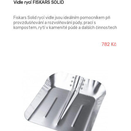
Vidle rycí FISKARS SOLID
Fiskars Solid rycí vidle jsou ideálním pomocníkem při
provzdušňování a rozvolňování půdy, prací s
kompostem, rytí v kamenité půdě a dalších činnostech
na zahradě. Mezi jejich přednosti patří pracovní část z
kalené bórové oceli a násada z pevného plastu.
782 Kč