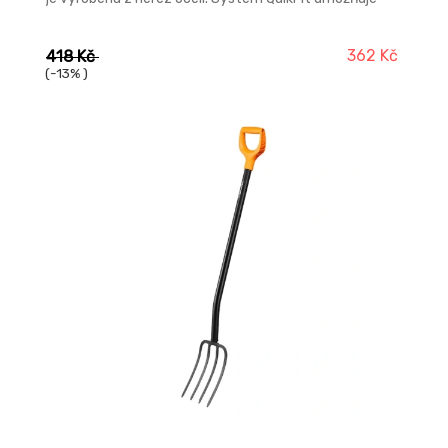
spojení různého zahradního nářadí s jedinou násadou.
362 Kč
418 Kč
(-13% )