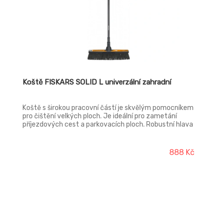
Koště FISKARS SOLID L univerzální zahradní
Koště s širokou pracovní částí je skvělým pomocníkem
pro čištění velkých ploch. Je ideální pro zametání
příjezdových cest a parkovacích ploch. Robustní hlava
koštěte dokáže spolehlivě zamést velké množství
nečistot naráz. Čistě zamete listí a jiný zahradní
nepořádek, má i ostrou hranu pro odstranění odolných
888 Kč
nečistot. Koště má měkké i tvrdé štětiny pro efektivní
zametání, má nízkou hmotnost a vylepšenou
ergonomii. Šířka: 480 mm, délka: 1720 mm, výška: 125
mm. Hmotnost: 871 g.
-13%