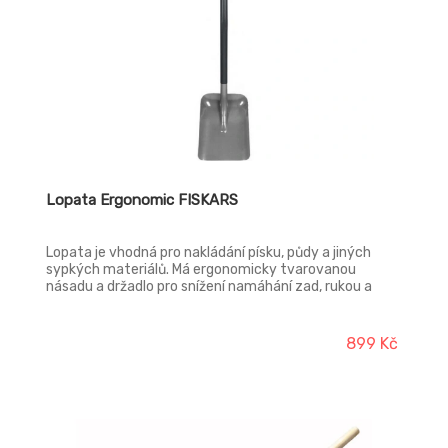
Lopata Ergonomic FISKARS
Lopata je vhodná pro nakládání písku, půdy a jiných
sypkých materiálů. Má ergonomicky tvarovanou
násadu a držadlo pro snížení namáhání zad, rukou a
zápěstí. Pohodlné držení a jistotu úchopu zajišťuje
příjemný plastový povlak na násadě. Pevná čepel je
vyrobena z bórové oceli. Šířka: 235 mm, délka: 1320
899 Kč
mm, hmotnost: 2100 g