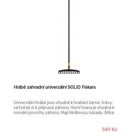
Hrábě zahradní univerzální SOLID Fiskars
Univerzální hrábě jsou vhodné k hrabání země, trávy,
větviček či k přípravě záhonů. Horní hrana je vhodná k
rovnání povrchu záhonů. Mají hliníkovou násadu. Šířka:
410 mm, délka: 1640 mm, hmotnost: 600 g.
549 Kč