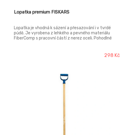
Lopatka premium FISKARS
Lopatka je vhodná k sázení a přesazování i v tvrdé
půdě. Je vyrobena z lehkého a pevného materiálu
FiberComp s pracovní částí z nerez oceli. Pohodlné
držení je zajištěno díky měkkému plastu SoftGrip na
držadle. Odolává teplotám -40 až +150°C a je 100%
recyklovatelná. Má závěsný otvor pro snadné
298 Kč
skladování. Šířka: 87 mm, délka: 320 mm, hmotnost:
130 g.