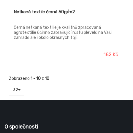
Netkaná textile černá 50g/m2
Černá netkaná textilie je kvalitně zpracovaná
agrotextilie účinně zabraňující růstu plevelů na Vaši
zahradě ale i okolo okrasných tůjí.
182 Kč
Zobrazeno
1 - 10
z
10
32
O společnosti