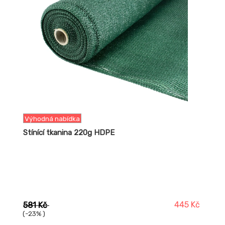
Výhodná nabídka
Stínící tkanina 220g HDPE
445 Kč
581 Kč
(-23% )