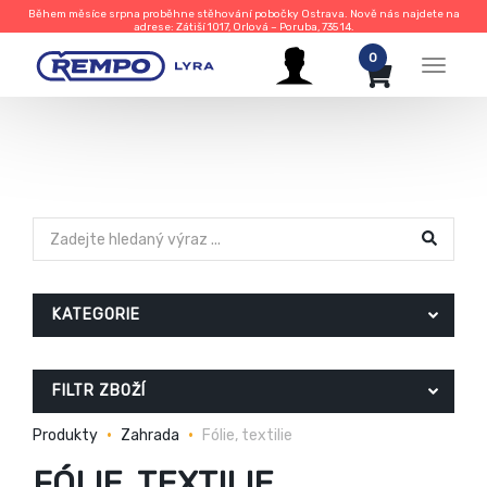
Během měsíce srpna proběhne stěhování pobočky Ostrava. Nově nás najdete na
adrese: Zátiší 1017, Orlová – Poruba, 735 14.
0
Menu
KATEGORIE
FILTR ZBOŽÍ
Produkty
Zahrada
Fólie, textilie
FÓLIE, TEXTILIE