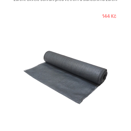
(95% zastínění). Jednoduše se instaluje.
144 Kč