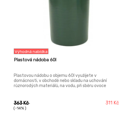
Výhodná nabídka
Plastová nádoba 60l
Plastovou nádobu o objemu 60l využijete v
domácnosti, v obchodě nebo skladu na uchování
různorodých materiálů, na vodu, při sběru ovoce
(hrozny, hrušky, jablka) nebo nebo jako bečku na kvas.
Nádoba je opatřena dvěma držadly pro snadnější
manipulaci. Plastovou nádobu 60l dodáváme bez víka.
311 Kč
363 Kč
(-14% )
-17%