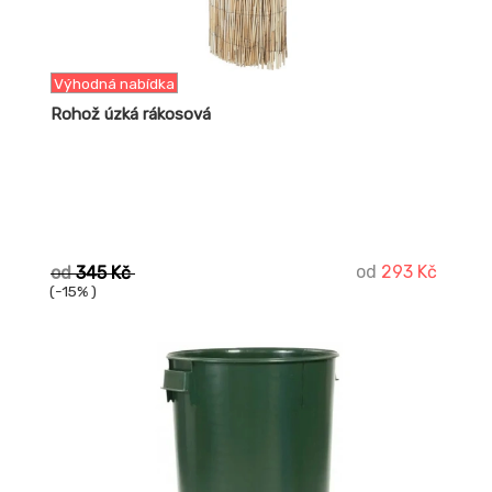
Výhodná nabídka
Rohož úzká rákosová
od
293 Kč
od
345 Kč
(-15% )
-14%