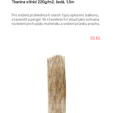
Tkanina stínící 220g/m2, šedá, 1,5m
Pro snížení průhlednosti všech typů oplocení, balkonů,
stavenišť a pergol. Ve stavebnictví slouží jako ochrana
na lešení proti pádu materiálu a snížení průniku prachu.
Pro zahradníky jako stínící sítě na skleníky a fóliovníky,
kdy zamezuje průniku přímého slunce. V zemědělství
na přikrytí drobného ovoce proti ozobu ptactvem, jako
55 Kč
ochranné protivětrné bariéry a reklamní plochy,
zastínění 85%. Opatřeno UV ochranou pro delší
životnost, materiál HDPE.
-15%