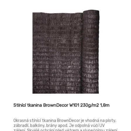
Stínící tkanina BrownDecor W101 230g/m2 1,8m
Okrasná stínící tkanina BrownDecor je vhodná na ploty,
zábradlí, balkóny, brány apod. Je odpolná vůčí UV
záření. Skvělé ochrání před větrem a slunečnímu záření