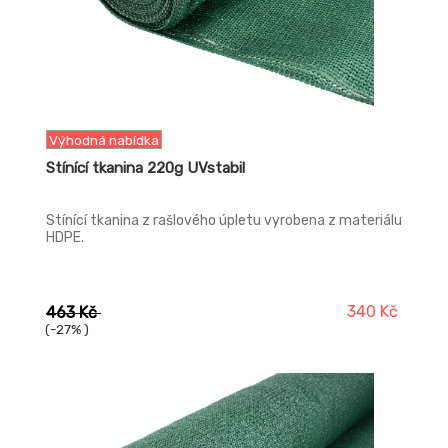
Výhodná nabídka
Stínící tkanina 220g UVstabil
Stínící tkanina z rašlového úpletu vyrobena z materiálu
HDPE.
340 Kč
463 Kč
(-27% )
-23%