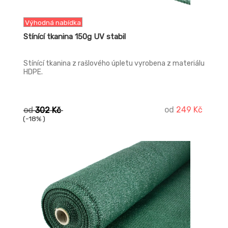
Výhodná nabídka
Stínící tkanina 150g UV stabil
Stínící tkanina z rašlového úpletu vyrobena z materiálu
HDPE.
od
249 Kč
od
302 Kč
(-18% )
-27%