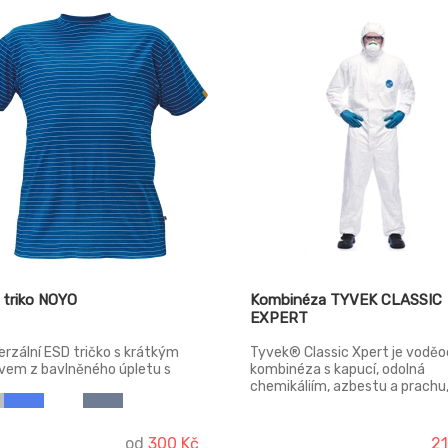
 triko NOYO
Kombinéza TYVEK CLASSIC
EXPERT
erzální ESD tričko s krátkým
Tyvek® Classic Xpert je voděo
vem z bavlněného úpletu s
kombinéza s kapucí, odolná
ěsí antistatického vlákna.
chemikáliím, azbestu a prachu
vnější šité švy, trojdílná pružná
kapuce, zip Tyvek® s klopou,
elastickémanžety, pas a kotník
od
300 Kč
2