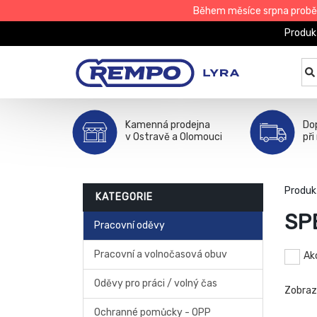
Během měsíce srpna proběhn
Produk
Kamenná prodejna
Do
v Ostravě a Olomouci
při
Produk
KATEGORIE
SP
Pracovní oděvy
Pracovní a volnočasová obuv
Ak
Oděvy pro práci / volný čas
Zobra
Ochranné pomůcky - OPP