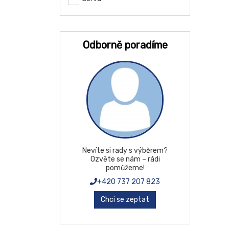
Odborně poradíme
Nevíte si rady s výběrem?
Ozvěte se nám – rádi
pomůžeme!
+420 737 207 823
Chci se zeptat