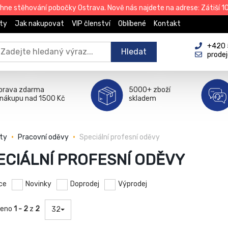
e stěhování pobočky Ostrava. Nově nás najdete na adrese: Zátiší 101
ty
Jak nakupovat
VIP členství
Oblíbené
Kontakt
+420 
Hledat
prode
prava zdarma
5000+ zboží
 nákupu nad 1500 Kč
skladem
ty
Pracovní oděvy
Speciální profesní oděvy
ECIÁLNÍ PROFESNÍ ODĚVY
ce
Novinky
Doprodej
Výprodej
zeno
1 - 2
z
2
32