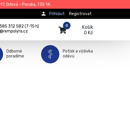
7, Orlová – Poruba, 735 14.
Přihlásit
Registrovat
0
585 312 582 (7-15 h)
Košík
j@rempolyra.cz
0 Kč
Odborně
Potisk a výšivka
poradíme
oděvů