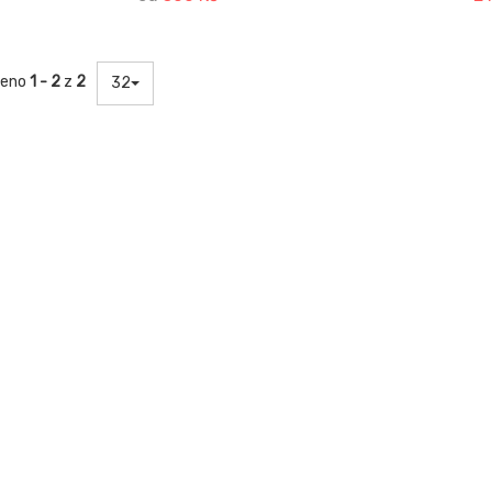
Ergonomický design pro lepší
přizpůsobení postava volnost
pohybu, nový design kapuce
kopírující tvar obličeje a rukávy
zeno
1 - 2
z
2
nevyhrnují. Nová technologie š
32