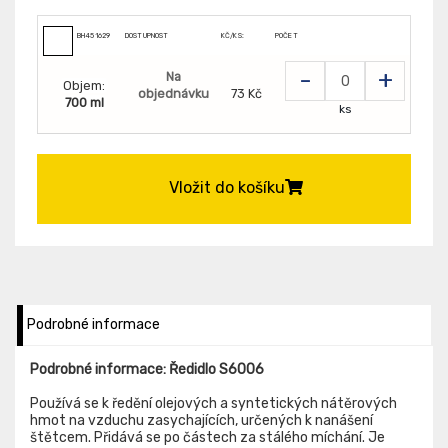
BH451629
DOSTUPNOST
KČ/KS:
POČET
-
+
Na
Objem:
objednávku
73 Kč
700 ml
ks
Vložit do košíku
Podrobné informace
Podrobné informace: Ředidlo S6006
Používá se k ředění olejových a syntetických nátěrových
hmot na vzduchu zasychajících, určených k nanášení
štětcem. Přidává se po částech za stálého míchání. Je