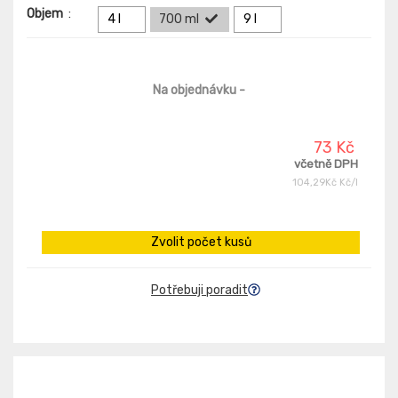
Objem
:
4 l
700 ml
9 l
Na objednávku
-
73 Kč
včetně DPH
104,29Kč Kč/l
Zvolit počet kusů
Potřebuji poradit