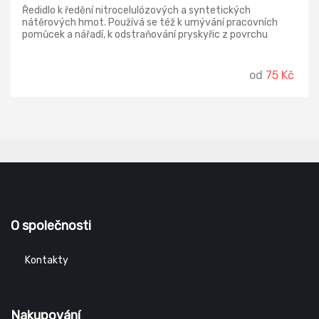
Ředidlo k ředění nitrocelulózových a syntetických
nátěrových hmot. Používá se též k umývání pracovních
pomůcek a nářadí, k odstraňování pryskyřic z povrchu
dřeva.
od
75 Kč
O společnosti
Kontakty
Nakupování