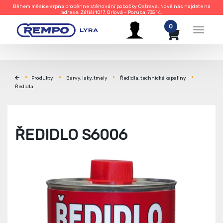
Během měsíce srpna proběhne stěhování pobočky Ostrava. Nově nás najdete na
adrese: Zátiší 1017, Orlová – Poruba, 735 14.
0
Menu
Produkty
Barvy, laky, tmely
Ředidla, technické kapaliny
Ředidla
ŘEDIDLO S6006