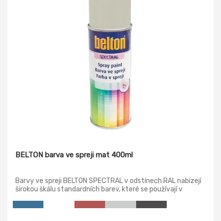
BELTON barva ve spreji mat 400ml
Barvy ve spreji BELTON SPECTRAL v odstínech RAL nabízejí
širokou škálu standardních barev, které se používají v
nejrůznějších oblastech. Ať už v nábytkářské konstrukci, v
případě předmětů nebo dekorativního stříkacího nátěru. S
barvou ve spreji BELTON SPECTRAL najdete ten správný