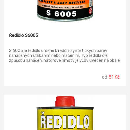
Ředidlo S6005
S 6005 je ředidlo určené k ředění syntetických barev
nanášených stříkáním nebo máčením. Typ ředidla dle
způsobu nanášení nátěrové hmoty je vždy uveden na obale
jednotlivých nátěrových hmot.
od
81 Kč