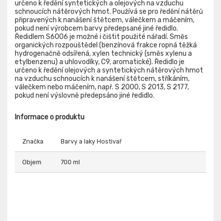
určeno k ředění syntetických a olejových na vzduchu
schnoucích nátěrových hmot. Používá se pro ředění nátěrů
připravených k nanášení štětcem, válečkem a máčením,
pokud není výrobcem barvy předepsané jiné ředidlo.
Ředidlem S6006 je možné i čištit použité nářadí. Směs
organických rozpouštědel (benzínová frakce ropná těžká
hydrogenačně odsířená, xylen technický (směs xylenu a
etylbenzenu) a uhlovodíky, C9, aromatické). Ředidlo je
určeno k ředění olejových a syntetických nátěrových hmot
na vzduchu schnoucích k nanášení štětcem, stříkáním,
válečkem nebo máčením, např. S 2000, S 2013, S 2177,
pokud není výslovně předepsáno jiné ředidlo.
Informace o produktu
Značka
Barvy a laky Hostivař
Objem
700 ml