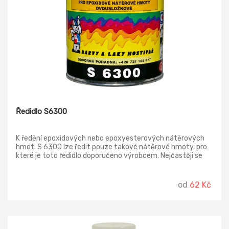
Ředidlo S6300
K ředění epoxidových nebo epoxyesterových nátěrových
hmot. S 6300 lze ředit pouze takové nátěrové hmoty, pro
které je toto ředidlo doporučeno výrobcem. Nejčastěji se
používá u dvousložkových epoxidových barev a laků.
od
62 Kč