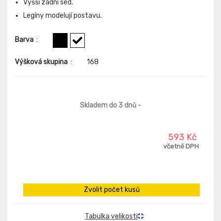
Vyšší zadní sed.
Legíny modelují postavu.
Barva
:
Výšková skupina
:
168
Skladem do 3 dnů
-
593 Kč
včetně DPH
Zvolit počet kusů
Tabulka velikosti