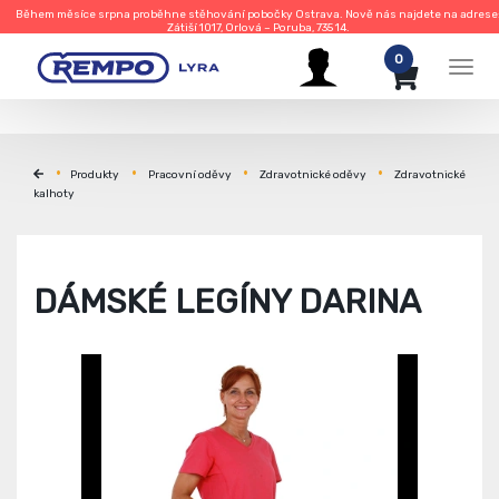
Během měsíce srpna proběhne stěhování pobočky Ostrava. Nově nás najdete na adrese
Zátiší 1017, Orlová – Poruba, 735 14.
0
Men
Produkty
Pracovní oděvy
Zdravotnické oděvy
Zdravotnické
kalhoty
DÁMSKÉ LEGÍNY DARINA