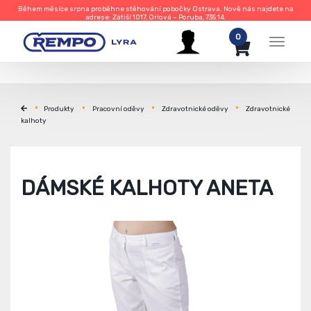
Během měsíce srpna proběhne stěhování pobočky Ostrava. Nově nás najdete na
adrese: Zátiší 1017, Orlová – Poruba, 735 14.
0
Menu
Produkty
Pracovní oděvy
Zdravotnické oděvy
Zdravotnické
kalhoty
DÁMSKÉ KALHOTY ANETA