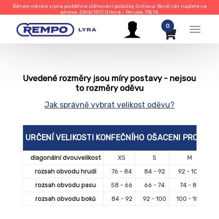
Během měsíce srpna proběhne stěhování pobočky Ostrava. Nově nás najdete na
adrese: Zátiší 1017, Orlová – Poruba, 735 14.
0
Menu
Uvedené rozměry jsou míry postavy - nejsou
to rozměry oděvu
Jak správně vybrat velikost oděvu?
URČENÍ VELIKOSTI KONFEČNÍHO OŠACENI PRO ŽEN
diagonální dvouvelikost
XS
S
M
rozsah obvodu hrudi
76 - 84
84 - 92
92 - 100
10
rozsah obvodu pasu
58 - 66
66 - 74
74 - 82
8
rozsah obvodu boků
84 - 92
92 - 100
100 - 108
1