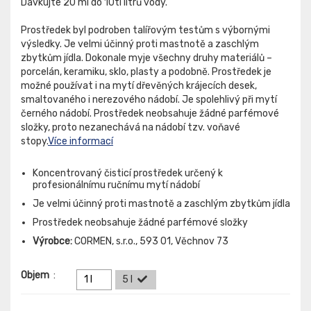
Dávkujte 20 ml do 10ti litrů vody.
Prostředek byl podroben talířovým testům s výbornými
výsledky. Je velmi účinný proti mastnotě a zaschlým
zbytkům jídla. Dokonale myje všechny druhy materiálů –
porcelán, keramiku, sklo, plasty a podobně. Prostředek je
možné používat i na mytí dřevěných krájecích desek,
smaltovaného i nerezového nádobí. Je spolehlivý při mytí
černého nádobí. Prostředek neobsahuje žádné parfémové
složky, proto nezanechává na nádobí tzv. voňavé
stopy.
Více informací
Koncentrovaný čisticí prostředek určený k
profesionálnímu ručnímu mytí nádobí
Je velmi účinný proti mastnotě a zaschlým zbytkům jídla
Prostředek neobsahuje žádné parfémové složky
Výrobce:
CORMEN, s.r.o., 593 01, Věchnov 73
Objem
:
1 l
5 l