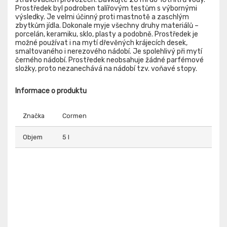
Prostředek byl podroben talířovým testům s výbornými
výsledky. Je velmi účinný proti mastnotě a zaschlým
zbytkům jídla. Dokonale myje všechny druhy materiálů –
porcelán, keramiku, sklo, plasty a podobně. Prostředek je
možné používat i na mytí dřevěných krájecích desek,
smaltovaného i nerezového nádobí. Je spolehlivý při mytí
černého nádobí. Prostředek neobsahuje žádné parfémové
složky, proto nezanechává na nádobí tzv. voňavé stopy.
Informace o produktu
Značka
Cormen
Objem
5 l