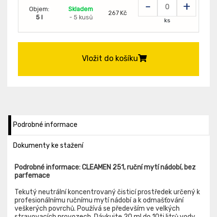
-
+
Objem:
Skladem
267 Kč
5 l
- 5 kusů
ks
Vložit do košíku
Podrobné informace
Dokumenty ke stažení
Podrobné informace: CLEAMEN 251, ruční mytí nádobí, bez
parfemace
Tekutý neutrální koncentrovaný čisticí prostředek určený k
profesionálnímu ručnímu mytí nádobí a k odmašťování
veškerých povrchů. Používá se především ve velkých
stravovacích provozech. Dávkujte 20 ml do 10ti litrů vody.