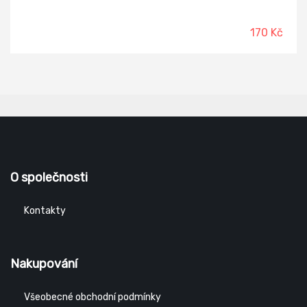
řeznictví a potravinářské provozy). Účinně a rychle
odstraňuje připáleniny, mastnotu, nepříjemné pachy, zbytky
po pečených, grilovaných a smažených pokrmech z grilů,
170 Kč
konvektomatů, fritéz, sporáků, pečící trub, digestoří, roštů
a nerezových zařízení. Veškerá zařízení vyčistí snadno i za
studena.
O společnosti
Kontakty
Nakupování
Všeobecné obchodní podmínky