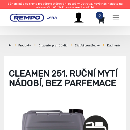
Během měsíce srpna proběhne stěhování pobočky Ostrava. Nově nás najdete na
adrese: Zátiší 1017, Orlová – Poruba, 735 14.
0
Menu
Produkty
Drogerie, praní, úklid
Čistící prostředky
Kuchyně
CLEAMEN 251, RUČNÍ MYTÍ
NÁDOBÍ, BEZ PARFEMACE