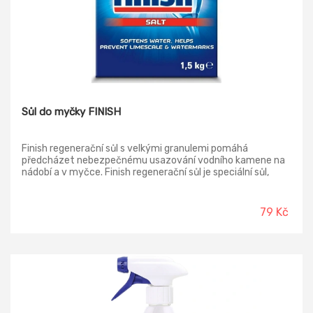
Sůl do myčky FINISH
Finish regenerační sůl s velkými granulemi pomáhá
předcházet nebezpečnému usazování vodního kamene na
nádobí a v myčce. Finish regenerační sůl je speciální sůl,
která byla vyvinuta pro použití v myčkách nádobí, obsahuje
přírodní prvky a snadno se rozpouští. Účinně napomáhá
změkčení vody v myčce a zvyšuje tak čisticí efekt mycího
79 Kč
prostředku Finish