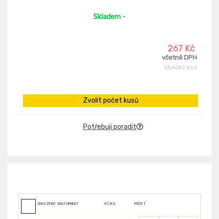
Skladem
-
267 Kč
včetně DPH
53,40Kč Kč/l
Zvolit počet kusů
Potřebuji poradit
CNVC251050099
DOSTUPNOST
KČ/KS:
POČET