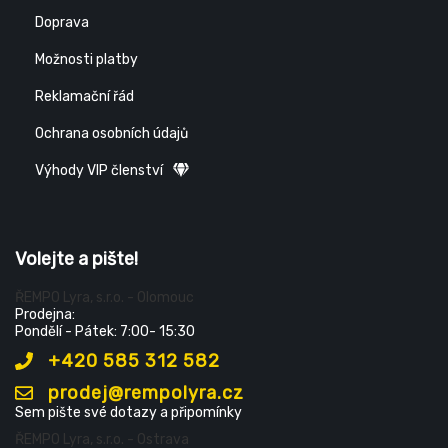
Doprava
Možnosti platby
Reklamační řád
Ochrana osobních údajů
Výhody VIP členství
Volejte a pište!
ŘEMPO Lyra, s.r.o. - Olomouc
Prodejna:
Pondělí - Pátek: 7:00- 15:30
+420 585 312 582
prodej@rempolyra.cz
Sem pište své dotazy a připomínky
ŘEMPO Lyra, s.r.o. - Ostrava