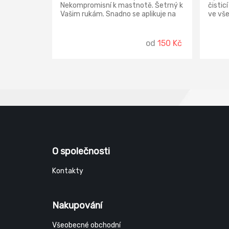
Nekompromisní k mastnotě. Šetrný k
čistic
Vašim rukám. Snadno se aplikuje na
ve vše
houbičku, není nutné používat velké
(resta
množství výrobku a tím je mytí
hotely
nádobí ekonomické.
potrav
od
150 Kč
rychle
mastn
po peč
smaže
konvek
pečící
nerezo
zaříze
O společnosti
Kontakty
Nakupování
Všeobecné obchodní