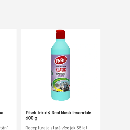
na
Písek tekutý Real klasik levandule
600 g
štění
Receptura je stará více jak 35 let,