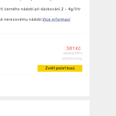
í černého nádobí při dávkování 2 – 4g/litr
sk nerezovému nádobí.
Více informací
381 Kč
včetně DPH
63,50Kč Kč/kg
Zvolit počet kusů