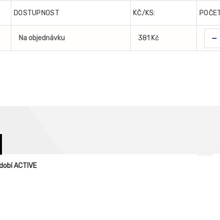
DOSTUPNOST
KČ/KS:
POČE
-
Na objednávku
381 Kč
dobí ACTIVE