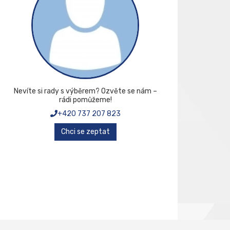
Nevíte si rady s výběrem? Ozvěte se nám –
rádi pomůžeme!
+420 737 207 823
Chci se zeptat