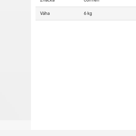
Značka
Cormen
Váha
6 kg