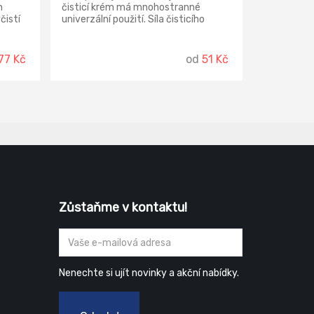
h
čisticí krém má mnohostranné
čistí
univerzální použití. Síla čisticího
 rámy
prášku je ve spojení s jemností krému.
Parfemace relaxační levandule.
né
77 Kč
od
51 Kč
 síla
Úklid v
Zůstaňme v kontaktu!
Nenechte si ujít novinky a akční nabídky.