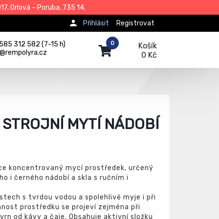
7, Orlová – Poruba, 735 14.
Přihlásit
Registrovat
0
585 312 582 (7-15 h)
Košík
j@rempolyra.cz
0 Kč
 STROJNÍ MYTÍ NÁDOBÍ
ce koncentrovaný mycí prostředek, určený
ho i černého nádobí a skla s ručním i
stech s tvrdou vodou a spolehlivě myje i při
nnost prostředku se projeví zejména při
rn od kávy a čaje. Obsahuje aktivní složku