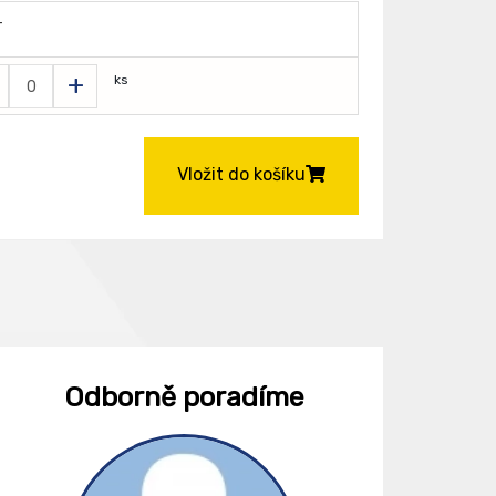
T
+
ks
Vložit do košíku
Odborně poradíme