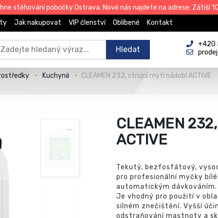
e stěhování pobočky Ostrava. Nově nás najdete na adrese: Zátiší 101
ty
Jak nakupovat
VIP členství
Oblíbené
Kontakt
+420 
Hledat
prode
prostředky
Kuchyně
CLEAMEN 232, strojní mytí nádobí ACTIVE
CLEAMEN 232,
ACTIVE
Tekutý, bezfosfátový, vyso
pro profesionální myčky bílé
automatickým dávkováním.
Je vhodný pro použití v obla
silném znečištění. Vyšší úči
odstraňování mastnoty a skv