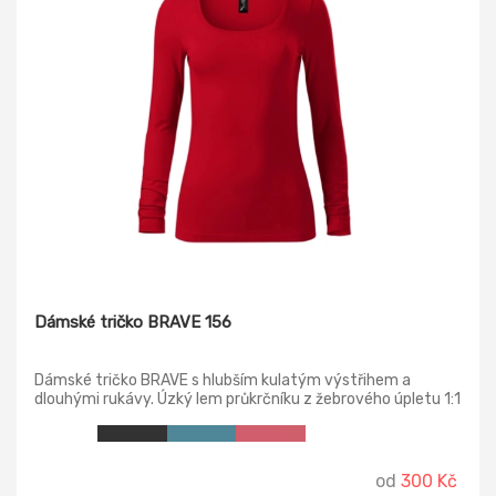
Dámské tričko BRAVE 156
Dámské tričko BRAVE s hlubším kulatým výstřihem a
dlouhými rukávy. Úzký lem průkrčníku z žebrového úpletu 1:1
s 5 % elastanu, vnitřní část průkrčníku začištěna kontrastní
páskou, zpevnění ramenních švů páskou.
od
300 Kč