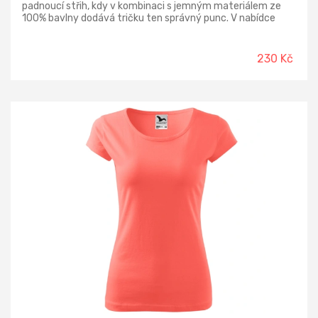
padnoucí střih, kdy v kombinaci s jemným materiálem ze
100% bavlny dodává tričku ten správný punc. V nabídce
také pánské a dětské, tak aby se mohla sladit celá rodina :-)
230 Kč