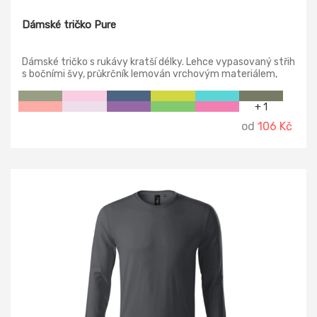
Dámské tričko Pure
Dámské tričko s rukávy kratší délky. Lehce vypasovaný střih
s bočními švy, průkrčník lemován vrchovým materiálem,
zpevnění ramenních švů páskou, silikonová úprava.
Projmutý střih zvýrazňuje dámskou siluetu.
+ 1
od
106 Kč