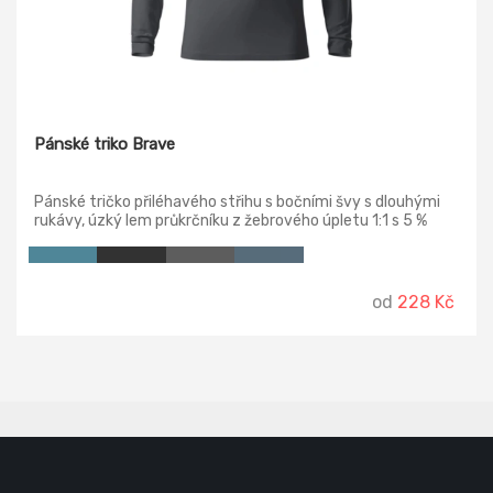
Pánské triko Brave
Pánské tričko přiléhavého střihu s bočními švy s dlouhými
rukávy, úzký lem průkrčníku z žebrového úpletu 1:1 s 5 %
elastanu, vnitřní část průkrčníku začištěna kontrastní
páskou, zpevnění ramenních švů páskou.
od
228 Kč