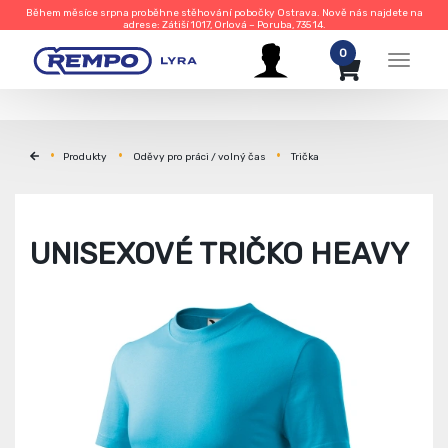
Během měsíce srpna proběhne stěhování pobočky Ostrava. Nově nás najdete na
adrese: Zátiší 1017, Orlová – Poruba, 735 14.
0
Menu
Produkty
Oděvy pro práci / volný čas
Trička
UNISEXOVÉ TRIČKO HEAVY