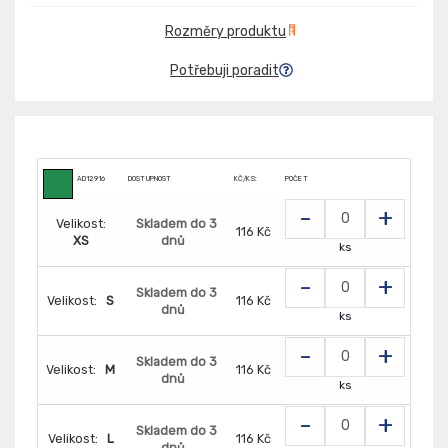
Rozměry produktu
Potřebuji poradit
AD12916
DOSTUPNOST
KČ/KS:
POČET
-
+
Velikost:
Skladem do 3
116 Kč
XS
dnů
ks
-
+
Skladem do 3
Velikost:
S
116 Kč
dnů
ks
-
+
Skladem do 3
Velikost:
M
116 Kč
dnů
ks
-
+
Skladem do 3
Velikost:
L
116 Kč
dnů