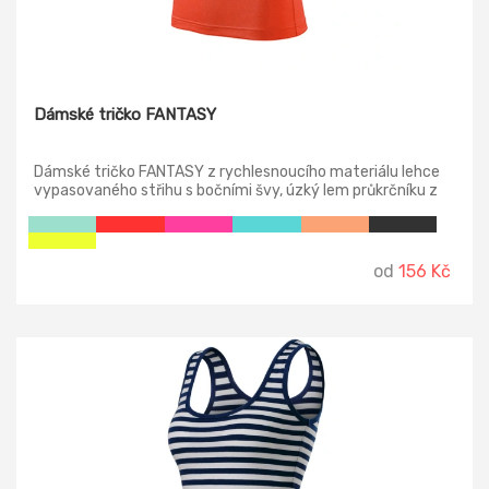
Dámské tričko FANTASY
Dámské tričko FANTASY z rychlesnoucího materiálu lehce
vypasovaného střihu s bočními švy, úzký lem průkrčníku z
vrchového materiálu, vnitřní část průkrčníku začištěna
páskou z vrchového materiálu, zpevnění ramenních švů
páskou.
od
156 Kč