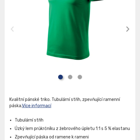
Kvalitní pánské triko. Tubulární střih, zpevňující ramenní
páska.
Více informací
Tubulární střih
Úzký lem průkrčníku z žebrového úpletu 1:1 s 5 % elastanu
Zpevňující páska od ramene k rameni