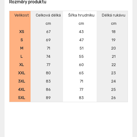
Rozměry produktu
Velikost
Celková délká
Šířka hrudníku
Délká rukávu
cm
cm
cm
XS
67
43
18
S
69
47
19
M
71
51
20
L
74
55
21
XL
77
60
22
XXL
80
65
23
3XL
83
71
24
4XL
86
77
25
5XL
89
83
26