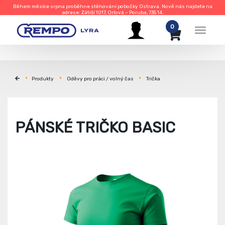
Během měsíce srpna proběhne stěhování pobočky Ostrava. Nově nás najdete na
adrese: Zátiší 1017, Orlová – Poruba, 735 14.
0
Menu
Produkty
Oděvy pro práci / volný čas
Trička
PÁNSKÉ TRIČKO BASIC