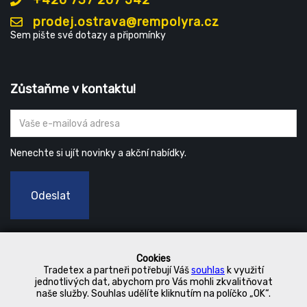
+420 737 207 542
prodej.ostrava@rempolyra.cz
Sem pište své dotazy a připomínky
Zůstaňme v kontaktu!
Nenechte si ujít novinky a akční nabídky.
Odeslat
Cookies
Tradetex a partneři potřebují Váš
souhlas
k využití
jednotlivých dat, abychom pro Vás mohli zkvalitňovat
naše služby. Souhlas udělíte kliknutím na políčko „OK“.