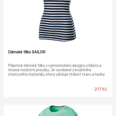
Dámské tílko SAILOR
Příjemné dámské tílko v námořnickém designu s bílými a
tmavě modrými proužky. Je vyrobené z kvalitního
strečového materiálu, který udržuje stálost tvaru a hezky
zdůrazňuje dámskou postavu. Střih je přiléhavý s bočními
švy. Výstřih tílka je hlubší a kulatý. Průkrčník a průramky jsou
lemovány tmavě modře. Pro pohodlné nošení má tílko širší
217 Kč
ramínka. Stylový design pro vaše letní výlety na vodu, k
moři i na běžné nošení.