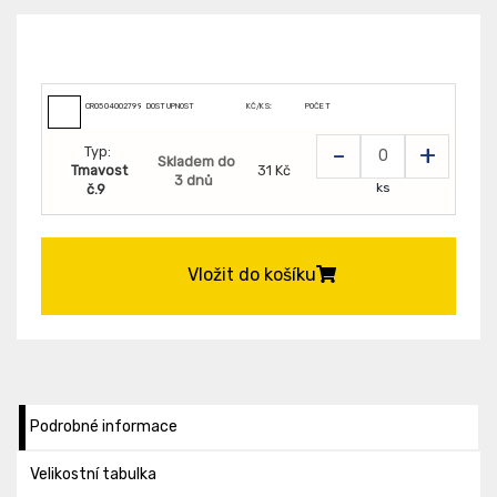
CR0504002799009
DOSTUPNOST
KČ/KS:
POČET
-
+
Typ:
Skladem do
Tmavost
31 Kč
3 dnů
ks
č.9
Vložit do košíku
Podrobné informace
Velikostní tabulka