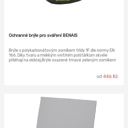
Ochranné brýle pro sváření BENAIS
Brýle s polykarbonátovým zorníkem třídy 1F dle normy EN
166. Díky tvaru a měkkým vnitřním polštářkům skvěle
přiléhají na obličej.Brýle osazené tmavě zeleným zorníkem
lze použít také k ochraně před UV, viditelným a IR zářením
dle normy EN 169.
od
446 Kč