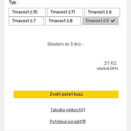
Typ
:
Tmavost č.10
Tmavost č.11
Tmavost č.6
Tmavost č.7
Tmavost č.8
Tmavost č.9
Skladem do 3 dnů
-
31 Kč
včetně DPH
Zvolit počet kusů
Tabulka velikosti
Potřebuji poradit