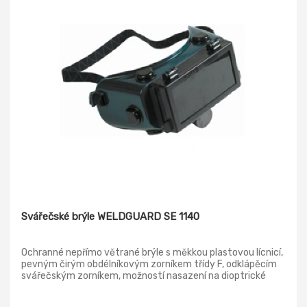
Svářečské brýle WELDGUARD SE 1140
Ochranné nepřímo větrané brýle s měkkou plastovou lícnicí,
pevným čirým obdélníkovým zorníkem třídy F, odklápěcím
svářečským zorníkem, možností nasazení na dioptrické
brýle, ochranou proti záření vznikajícím při svařování,
vhodné pro svařování. Tmavá ochranná svářečská skla