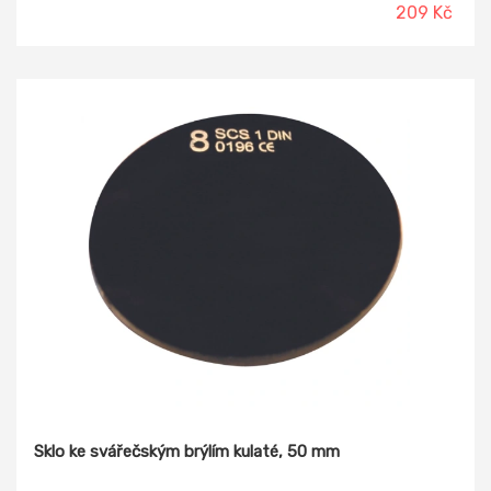
nejsou součástí, nutno objednat samostatně. Vyhovuje
209 Kč
normě EN 175 a EN 166.
Sklo ke svářečským brýlím kulaté, 50 mm