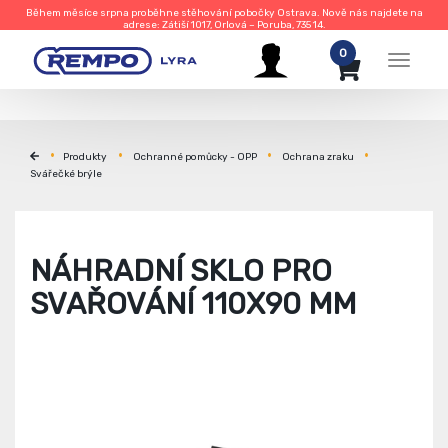
Během měsíce srpna proběhne stěhování pobočky Ostrava. Nově nás najdete na
adrese: Zátiší 1017, Orlová – Poruba, 735 14.
0
Menu
Produkty
Ochranné pomůcky - OPP
Ochrana zraku
Svářečké brýle
NÁHRADNÍ SKLO PRO
SVAŘOVÁNÍ 110X90 MM