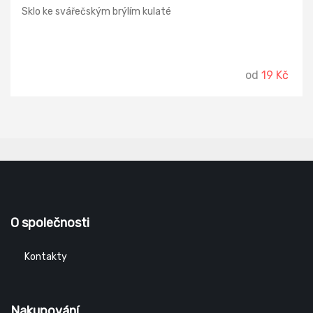
Sklo ke svářečským brýlím kulaté
od
19 Kč
O společnosti
Kontakty
Nakupování