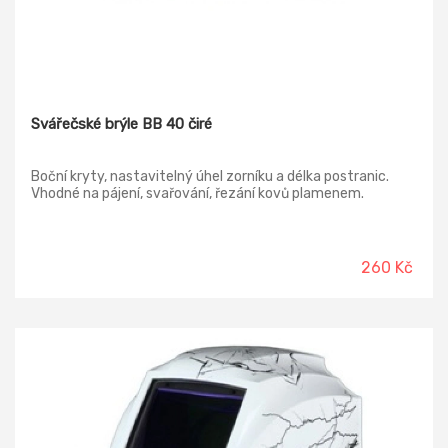
Svářečské brýle BB 40 čiré
Boční kryty, nastavitelný úhel zorníku a délka postranic.
Vhodné na pájení, svařování, řezání kovů plamenem.
260 Kč