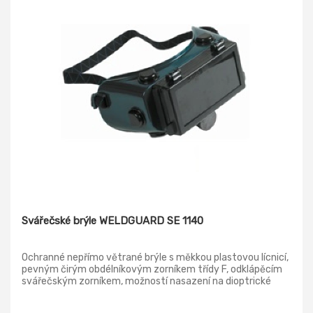
Svářečské brýle WELDGUARD SE 1140
Ochranné nepřímo větrané brýle s měkkou plastovou lícnicí,
pevným čirým obdélníkovým zorníkem třídy F, odklápěcím
svářečským zorníkem, možností nasazení na dioptrické
brýle, ochranou proti záření vznikajícím při svařování,
vhodné pro svařování. Tmavá ochranná svářečská skla