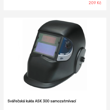
nejsou součástí, nutno objednat samostatně. Vyhovuje
209 Kč
normě EN 175 a EN 166.
Svářečská kukla ASK 300 samozatmívací