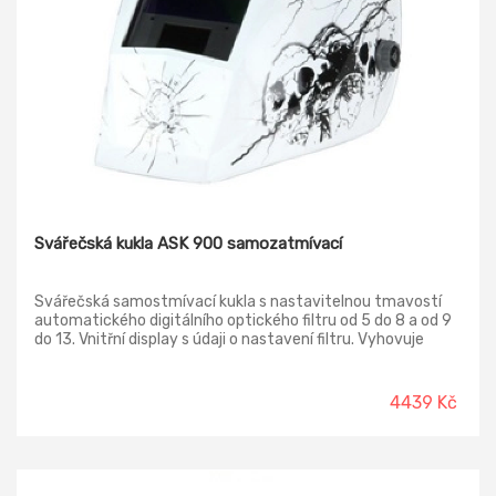
Svářečská kukla ASK 900 samozatmívací
Svářečská samostmívací kukla s nastavitelnou tmavostí
automatického digitálního optického filtru od 5 do 8 a od 9
do 13. Vnitřní display s údaji o nastavení filtru. Vyhovuje
normě EN 166, EN 175, EN 379.
4439 Kč