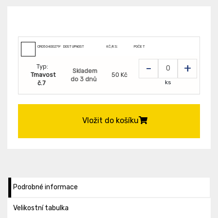
CR0504002799007
DOSTUPNOST
KČ/KS:
POČET
-
+
Typ:
Skladem
Tmavost
50 Kč
do 3 dnů
ks
č.7
Vložit do košíku
Podrobné informace
Velikostní tabulka