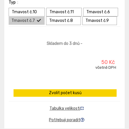
Typ
:
Tmavost č.10
Tmavost č.11
Tmavost č.6
Tmavost č.7
Tmavost č.8
Tmavost č.9
Skladem do 3 dnů
-
50 Kč
včetně DPH
Zvolit počet kusů
Tabulka velikosti
Potřebuji poradit