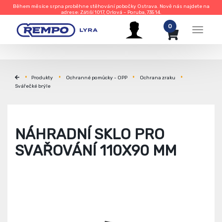
Během měsíce srpna proběhne stěhování pobočky Ostrava. Nově nás najdete na
adrese: Zátiší 1017, Orlová – Poruba, 735 14.
0
Menu
Produkty
Ochranné pomůcky - OPP
Ochrana zraku
Svářečké brýle
NÁHRADNÍ SKLO PRO
SVAŘOVÁNÍ 110X90 MM