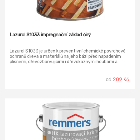
Lazurol S1033 impregnační základ čirý
Lazurol S1033 je určen k preventivní chemické povrchové
ochraně dřeva a materiálů na jeho bázi před napadením
plísněmi, dřevozbarvujícími i dřevokaznými houbami a
dřevokazným hmyzem. Používá se pod olejové, syntetické
nebo vodouředitelné nátěrové hmoty.
od
209 Kč