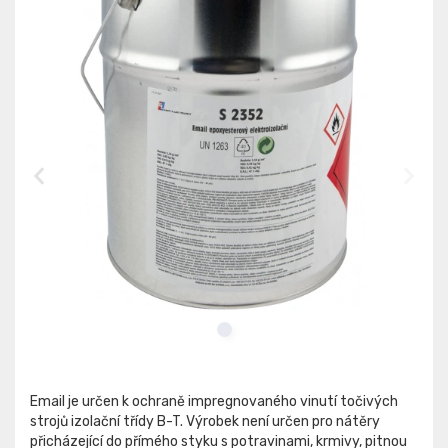
Email je určen k ochraně impregnovaného vinutí točivých
strojů izolační třídy B-T. Výrobek není určen pro nátěry
přicházející do přímého styku s potravinami, krmivy, pitnou