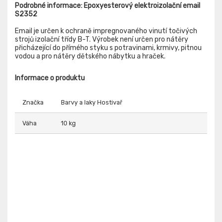
Podrobné informace: Epoxyesterový elektroizolační email
S2352
Email je určen k ochraně impregnovaného vinutí točivých
strojů izolační třídy B-T. Výrobek není určen pro nátěry
přicházející do přímého styku s potravinami, krmivy, pitnou
vodou a pro nátěry dětského nábytku a hraček.
Informace o produktu
Značka
Barvy a laky Hostivař
Váha
10 kg