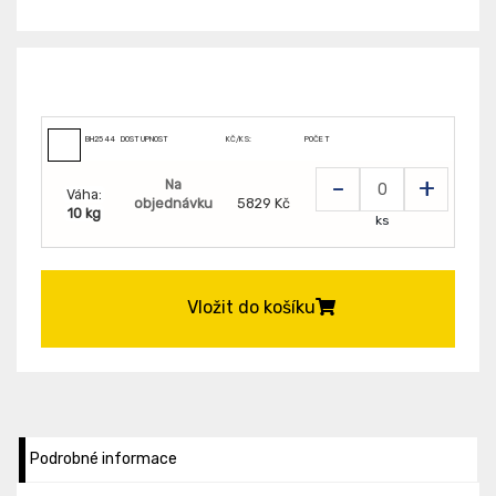
BH254472
DOSTUPNOST
KČ/KS:
POČET
-
+
Na
Váha:
objednávku
5829 Kč
10 kg
ks
Vložit do košíku
Podrobné informace