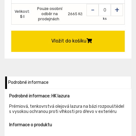
-
+
Pouze osobní
Velikost:
odběr na
2665 Kč
5 l
ks
prodejnách
Vložit do košíku
Podrobné informace
Podrobné informace: HK lazura
Prémiová, tenkovrstvá olejová lazura na bázi rozpouštědel
s vysokou ochranou proti vlhkosti pro dřevo v exteriéru
Informace o produktu