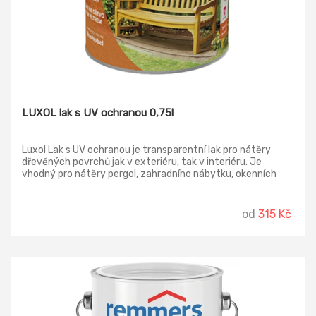
LUXOL lak s UV ochranou 0,75l
Luxol Lak s UV ochranou je transparentní lak pro nátěry
dřevěných povrchů jak v exteriéru, tak v interiéru. Je
vhodný pro nátěry pergol, zahradního nábytku, okenních
rámů, dveří, zimních zahrad a jiných dřevěných předmětů
vystavených vlivům s vyšším povětrnostním zatížením.
Díky své výborné zpracovatelnosti se jednoduše aplikuje. Má
od
315 Kč
vysokou odolnost vůči UV záření. Nátěr je známý svou
dlouhodobou životností.