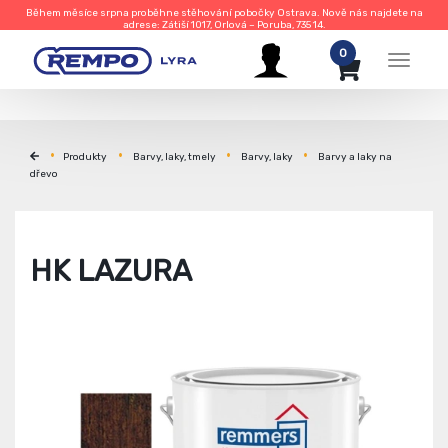
Během měsíce srpna proběhne stěhování pobočky Ostrava. Nově nás najdete na
adrese: Zátiší 1017, Orlová – Poruba, 735 14.
0
Menu
Produkty
Barvy, laky, tmely
Barvy, laky
Barvy a laky na
dřevo
HK LAZURA