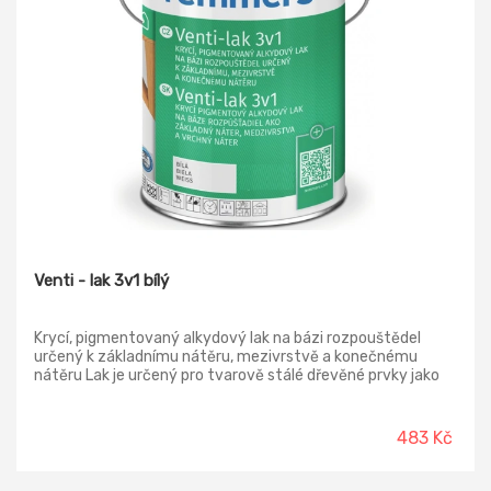
Venti - lak 3v1 bílý
Krycí, pigmentovaný alkydový lak na bázi rozpouštědel
určený k základnímu nátěru, mezivrstvě a konečnému
nátěru Lak je určený pro tvarově stálé dřevěné prvky jako
např. okna nebo dveře a částečně tvarově stálé dřevěné
prvky, např. zahradní domky, rolety, obklady, okenice aj.
Vhodný také pro tvarově nestálé dřevěné prvky jako např.
483 Kč
přístřešky pro auta, dřevěné obložení, hrázdění nebo ploty.
Lak velmi dobře kryje v okolí hran díky vysokému podílu
pevných částic.