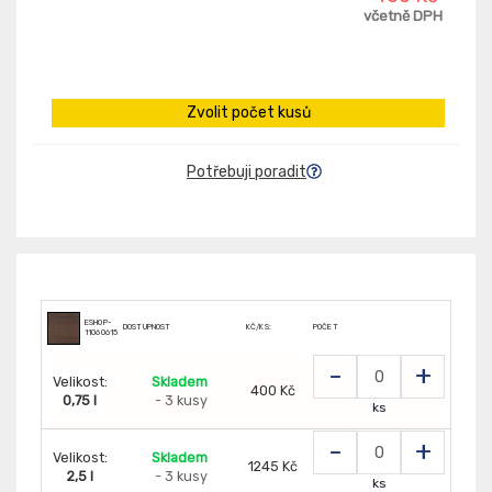
včetně DPH
Zvolit počet kusů
Potřebuji poradit
ESHOP-
DOSTUPNOST
KČ/KS:
POČET
110606151
-
+
Velikost:
Skladem
400 Kč
0,75 l
- 3 kusy
ks
-
+
Velikost:
Skladem
1245 Kč
2,5 l
- 3 kusy
ks