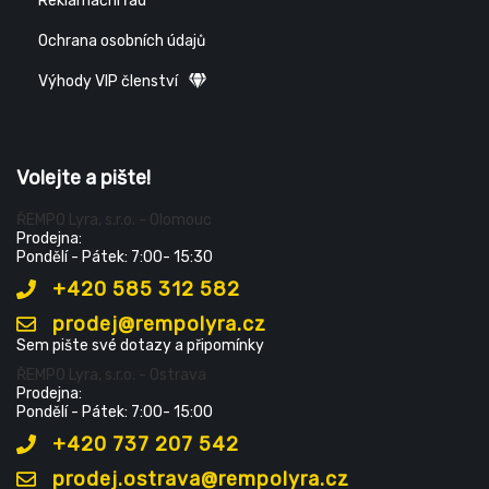
Reklamační řád
Ochrana osobních údajů
Výhody VIP členství
Volejte a pište!
ŘEMPO Lyra, s.r.o. - Olomouc
Prodejna:
Pondělí - Pátek: 7:00- 15:30
+420 585 312 582
prodej@rempolyra.cz
Sem pište své dotazy a připomínky
ŘEMPO Lyra, s.r.o. - Ostrava
Prodejna:
Pondělí - Pátek: 7:00- 15:00
+420 737 207 542
prodej.ostrava@rempolyra.cz