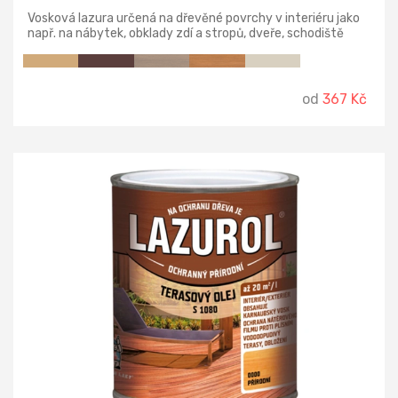
Vosková lazura určená na dřevěné povrchy v interiéru jako
např. na nábytek, obklady zdí a stropů, dveře, schodiště
nebo parkety. Vhodná i do vlhkých prostor jako je kuchyň
nebo koupelna. Vydatná lazura s velmi dobrými vlastnostmi
pro zpracování. Šetrná k životnímu prostředí - lze použít i
na dětské hračky.
od
367 Kč