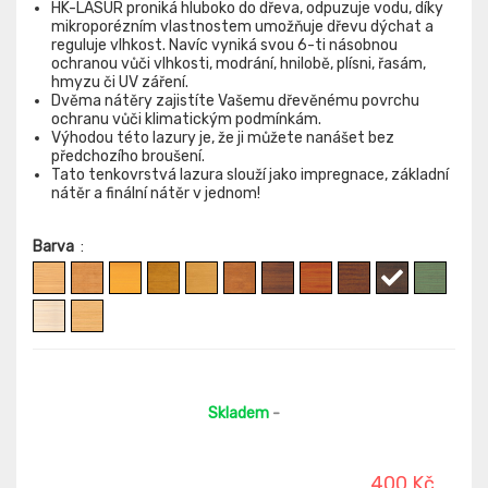
HK-LASUR proniká hluboko do dřeva, odpuzuje vodu, díky
mikroporézním vlastnostem umožňuje dřevu dýchat a
reguluje vlhkost. Navíc vyniká svou 6-ti násobnou
ochranou vůči vlhkosti, modrání, hnilobě, plísni, řasám,
hmyzu či UV záření.
Dvěma nátěry zajistíte Vašemu dřevěnému povrchu
ochranu vůči klimatickým podmínkám.
Výhodou této lazury je, že ji můžete nanášet bez
předchozího broušení.
Tato tenkovrstvá lazura slouží jako impregnace, základní
nátěr a finální nátěr v jednom!
Barva
:
Skladem
-
400 Kč