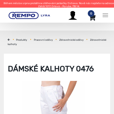
Během měsíce srpna proběhne stěhování pobočky Ostrava. Nově nás najdete na adrese
Zátiší 1017, Orlová – Poruba, 735 14.
0
Men
Produkty
Pracovní oděvy
Zdravotnické oděvy
Zdravotnické
kalhoty
DÁMSKÉ KALHOTY 0476