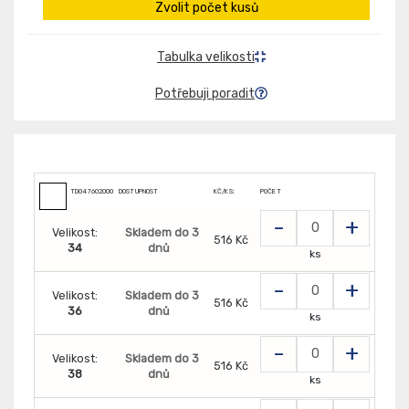
Zvolit počet kusů
Tabulka velikosti
Potřebuji poradit
TD0476020000000
DOSTUPNOST
KČ/KS:
POČET
-
+
Velikost:
Skladem do 3
516 Kč
34
dnů
ks
-
+
Velikost:
Skladem do 3
516 Kč
36
dnů
ks
-
+
Velikost:
Skladem do 3
516 Kč
38
dnů
ks