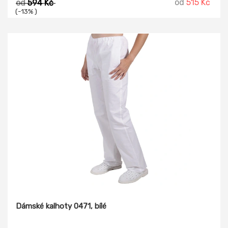
od
515 Kč
od
594 Kč
(-13% )
Dámské kalhoty 0471, bílé