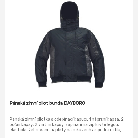
Pánská zimní pilot bunda DAYBORO
Pánská zimní pilotka s odepínací kapucí, 1 náprsní kapsa, 2
boční kapsy, 2 vnitřní kapsy, zapínání na zip kryté légou,
elastické žebrované náplety na rukávech a spodním dílu,
reflexní prvky v barevném odstínu, možnost strojního