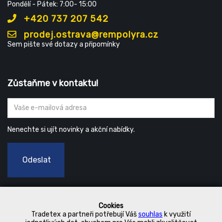
Pondělí - Pátek: 7:00- 15:00
+420 737 207 542
prodej.ostrava@rempolyra.cz
Sem pište své dotazy a připomínky
Zůstaňme v kontaktu!
Nenechte si ujít novinky a akční nabídky.
Odeslat
Cookies
Tradetex a partneři potřebují Váš
souhlas
k využití