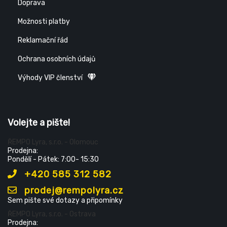
Doprava
Možnosti platby
Reklamační řád
Ochrana osobních údajů
Výhody VIP členství
Volejte a pište!
ŘEMPO Lyra, s.r.o. - Olomouc
Prodejna:
Pondělí - Pátek: 7:00- 15:30
+420 585 312 582
prodej@rempolyra.cz
Sem pište své dotazy a připomínky
ŘEMPO Lyra, s.r.o. - Ostrava
Prodejna: