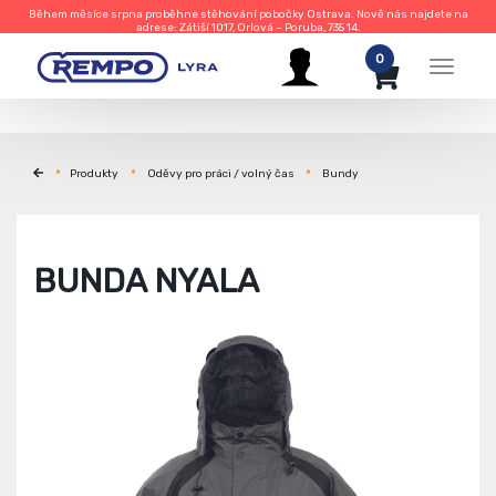
Během měsíce srpna proběhne stěhování pobočky Ostrava. Nově nás najdete na
adrese: Zátiší 1017, Orlová – Poruba, 735 14.
0
Menu
Produkty
Oděvy pro práci / volný čas
Bundy
BUNDA NYALA