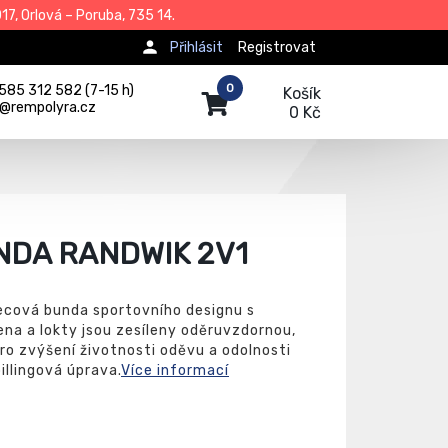
7, Orlová – Poruba, 735 14.
Přihlásit
Registrovat
0
585 312 582 (7-15 h)
Košík
j@rempolyra.cz
0 Kč
NDA RANDWIK 2V1
ecová bunda sportovního designu s
na a lokty jsou zesíleny oděruvzdornou,
o zvýšení životnosti oděvu a odolnosti
illingová úprava.
Více informací