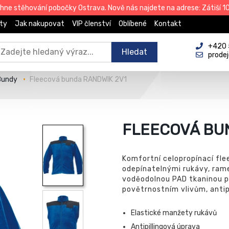
e stěhování pobočky Ostrava. Nově nás najdete na adrese: Zátiší 101
ty
Jak nakupovat
VIP členství
Oblíbené
Kontakt
+420 
Hledat
prode
Bundy
Fleecová bunda RANDWIK 2V1
FLEECOVÁ BU
Komfortní celopropínací fle
odepínatelnými rukávy, rame
voděodolnou PAD tkaninou pr
povětrnostním vlivům, antip
Elastické manžety rukávů
Antipillingová úprava