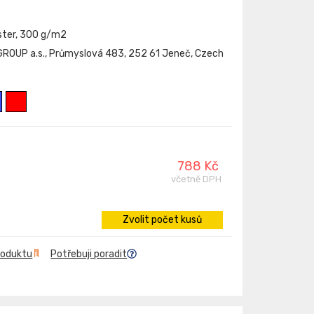
ster, 300 g/m2
ROUP a.s., Průmyslová 483, 252 61 Jeneč, Czech
788 Kč
včetně DPH
Zvolit počet kusů
roduktu
Potřebuji poradit