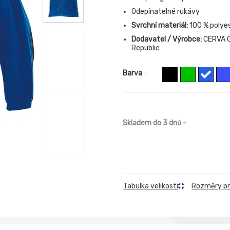
Odepínatelné rukávy
Svrchní materiál:
100 % polye
Dodavatel / Výrobce:
CERVA G
Republic
Barva
:
Skladem do 3 dnů
-
Rozměry p
Tabulka velikosti