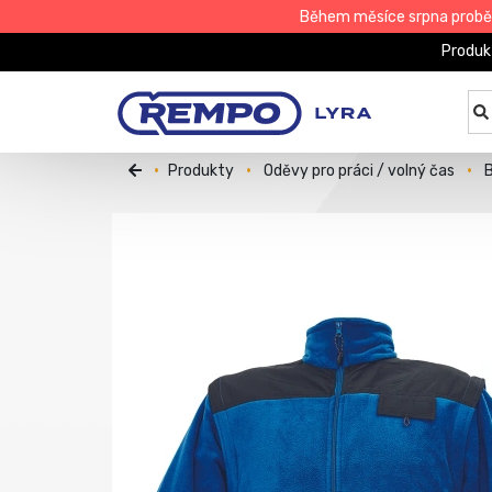
Během měsíce srpna proběhn
Produk
Produkty
Oděvy pro práci / volný čas