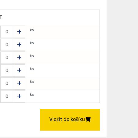
T
+
ks
+
ks
+
ks
+
ks
+
ks
+
ks
Vložit do košíku