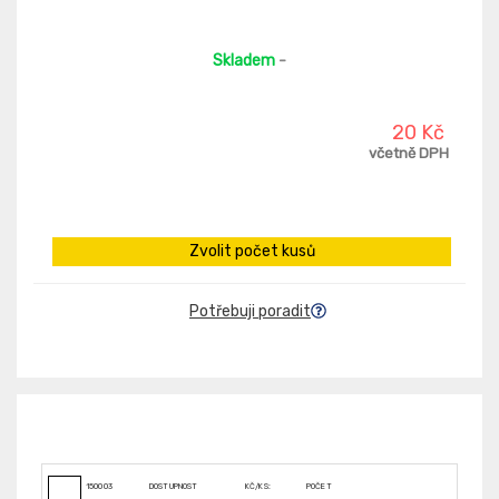
Skladem
-
20 Kč
včetně DPH
Zvolit počet kusů
Potřebuji poradit
150003
DOSTUPNOST
KČ/KS:
POČET