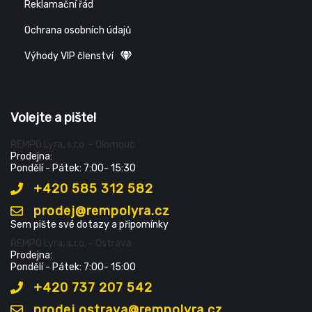
Reklamační řád
Ochrana osobních údajů
Výhody VIP členství
Volejte a pište!
ŘEMPO Lyra, s.r.o. - Olomouc
Prodejna:
Pondělí - Pátek: 7:00- 15:30
+420 585 312 582
prodej@rempolyra.cz
Sem pište své dotazy a připomínky
ŘEMPO Lyra, s.r.o. - Ostrava
Prodejna:
Pondělí - Pátek: 7:00- 15:00
+420 737 207 542
prodej.ostrava@rempolyra.cz