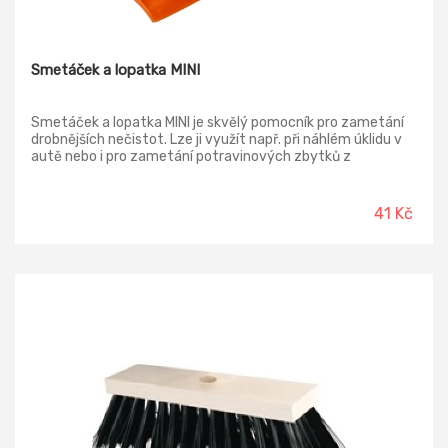
Smetáček a lopatka MINI
Smetáček a lopatka MINI je skvělý pomocník pro zametání
drobnějších nečistot. Lze ji využít např. při náhlém úklidu v
autě nebo i pro zametání potravinových zbytků z
kuchyňského válu.
41 Kč