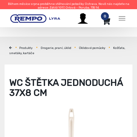
Během měsíce srpna proběhne stěhování pobočky Ostrava. Nově nás najdete na
adrese: Zátiší 1017, Orlová – Poruba, 735 14.
0
Menu
Produkty
Drogerie, praní, úklid
Úklidové pomůcky
Košťata,
smetáky, kartáče
WC ŠTĚTKA JEDNODUCHÁ
37X8 CM