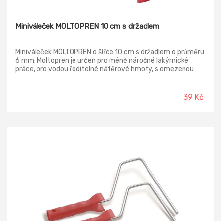
Miniváleček MOLTOPREN 10 cm s držadlem
Miniváleček MOLTOPREN o šířce 10 cm s držadlem o průměru
6 mm. Moltopren je určen pro méně náročné lakýrnické
práce, pro vodou ředitelné nátěrové hmoty, s omezenou
životností lze použít i pro syntetické barvy a laky,
nepoužívat pro agresivní organická rozpouštědla.
39 Kč