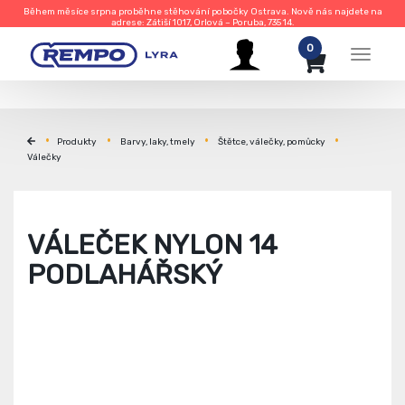
Během měsíce srpna proběhne stěhování pobočky Ostrava. Nově nás najdete na
adrese: Zátiší 1017, Orlová – Poruba, 735 14.
0
Menu
Produkty
Barvy, laky, tmely
Štětce, válečky, pomůcky
Válečky
VÁLEČEK NYLON 14
PODLAHÁŘSKÝ