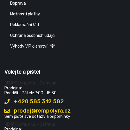
Doprava
Možnosti platby
Reklamační řád
Ochrana osobních údajů
Výhody VIP členství
Volejte a pište!
ŘEMPO Lyra, s.r.o. - Olomouc
Prodejna:
Pondělí - Pátek: 7:00- 15:30
+420 585 312 582
prodej@rempolyra.cz
Sem pište své dotazy a připomínky
ŘEMPO Lyra, s.r.o. - Ostrava
Prodejna: