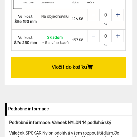
SP6701-14
DOSTUPNOST
KČ/KS:
POČET
-
+
Velikost:
Na objednávku
126 Kč
Šíře 180 mm
ks
-
+
Velikost:
Skladem
157 Kč
Šíře 250 mm
- 5 a více kusů
ks
Vložit do košíku
Podrobné informace
Podrobné informace: Váleček NYLON 14 podlahářský
Váleček SPOKAR Nylon odolává všem rozpouštědlům.Je