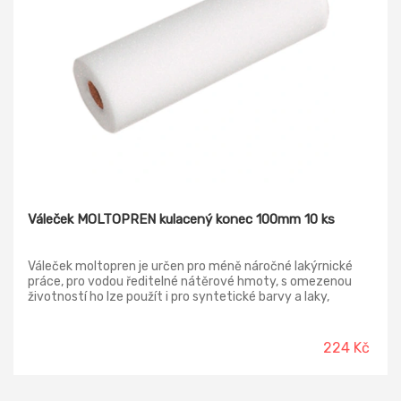
Váleček MOLTOPREN kulacený konec 100mm 10 ks
Váleček moltopren je určen pro méně náročné lakýrnické
práce, pro vodou ředitelné nátěrové hmoty, s omezenou
životností ho lze použít i pro syntetické barvy a laky,
nepoužívat pro agresivní organická rozpouštědla (nitro,
polyuretan...) Tento váleček je oboustranně kulacený a
široký 100 mm, proto je zejména vhodný pro dokončovací
224 Kč
práce a pro nátěry špatně přístupných míst a pod. Balení
obsahuje 10 kusů.