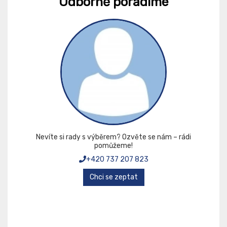
Odborně poradíme
Nevíte si rady s výběrem? Ozvěte se nám – rádi
pomůžeme!
+420 737 207 823
Chci se zeptat