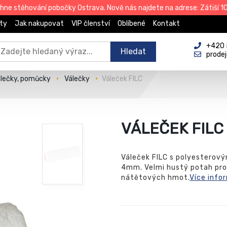
e stěhování pobočky Ostrava. Nově nás najdete na adrese: Zátiší 101
ty
Jak nakupovat
VIP členství
Oblíbené
Kontakt
+420 
Hledat
prode
álečky, pomůcky
Válečky
Váleček FILC
VÁLEČEK FILC
Váleček FILC s polyesterový
4mm. Velmi hustý potah pro 
nátětových hmot.
Více info