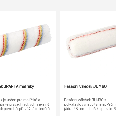
ek SPARTA malířský
Fasádní váleček JUMBO
k je určen pro malířské a
Fasádní váleček JUMBO s
čské práce, hladkých a jemně
polyakrylovým potahem. Prům
h povrchů, převážně interiérů.
jádra 53 mm, tloušťka polstru
átěrové hmoty: Disperze -