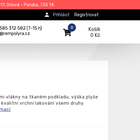
7, Orlová – Poruba, 735 14.
Přihlásit
Registrovat
0
585 312 582 (7-15 h)
Košík
j@rempolyra.cz
0 Kč
mi vlákny na tkaném podkladu, výška plyše
kvalitní vrchní lakování všemi druhy
rmací