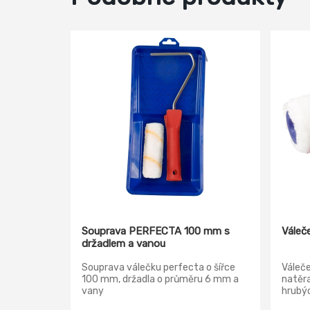
Souprava PERFECTA 100 mm s
Váleč
držadlem a vanou
Souprava válečku perfecta o šířce
Váleče
100 mm, držadla o průměru 6 mm a
natěra
vany
hrubýc
Druh n