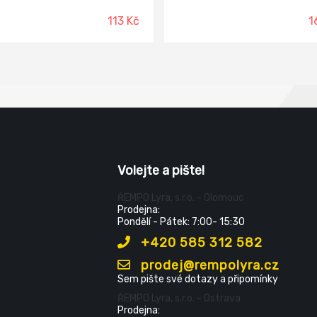
vhodný Syntetické - velmi
ý Chlorkaučukové - velmi
113 Kč
1
ý Polyuretanové - velmi
 Nitro - vhodný se sníženou
ostí. Průměr držadla 8 mm,
 jádra 48 mm, výška plyše 18
teriál: polyakryl
Volejte a pište!
ŘEMPO Lyra, s.r.o. - Olomouc
Prodejna:
Pondělí - Pátek: 7:00- 15:30
+420 585 312 582
prodej@rempolyra.cz
Sem pište své dotazy a připomínky
ŘEMPO Lyra, s.r.o. - Ostrava
Prodejna: