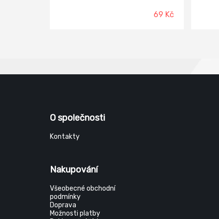
velmi 
vhodn
69 Kč
vhodn
vhodný
životn
průměr
mm. Ma
O společnosti
Kontakty
Nakupování
Všeobecné obchodní
podmínky
Doprava
Možnosti platby