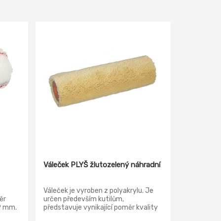
Váleček PLYŠ žlutozelený náhradní
Váleček je vyroben z polyakrylu. Je
ěr
určen především kutilům,
 9 mm.
představuje vynikající poměr kvality
a ceny. Jedná se o výrazně