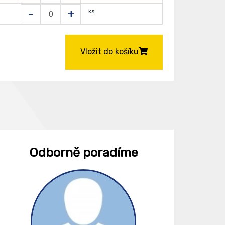
-
+
ks
Vložit do košíku
Odborně poradíme