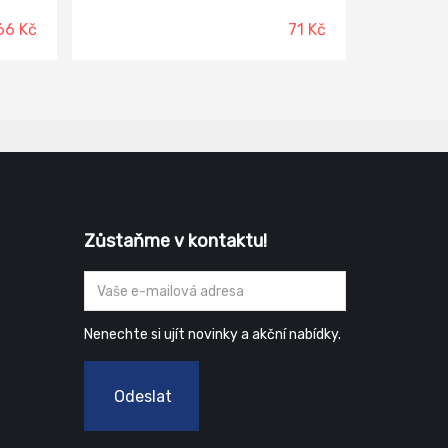
kvalitnější alternativu souprav
VESTAN. Průměr jádra 42 mm,
66 Kč
71 Kč
průměr držadla 6 mm, výška plyše 18
mm.
Zůstaňme v kontaktu!
Nenechte si ujít novinky a akční nabídky.
Odeslat