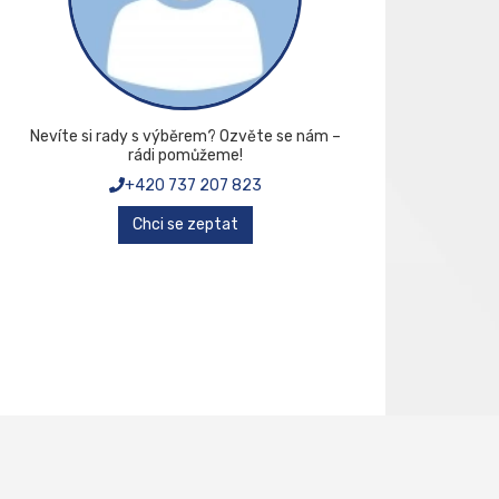
Nevíte si rady s výběrem? Ozvěte se nám –
rádi pomůžeme!
+420 737 207 823
Chci se zeptat