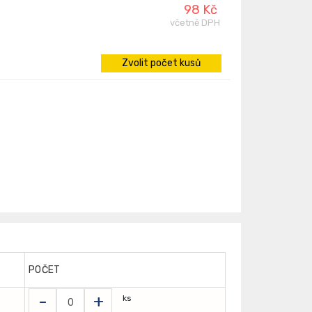
98 Kč
včetně DPH
Zvolit počet kusů
POČET
-
+
ks