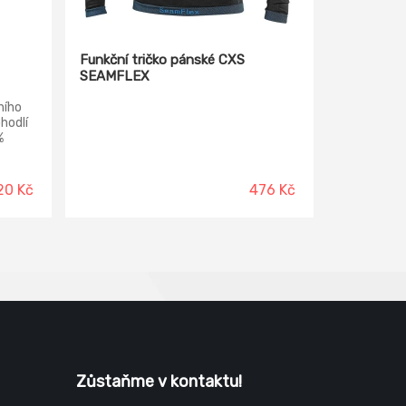
Funkční tričko pánské CXS
SEAMFLEX
ního
hodlí
%
20 Kč
476 Kč
Zůstaňme v kontaktu!