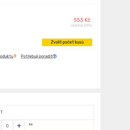
553 Kč
včetně DPH
Zvolit počet kusů
roduktu
Potřebuji poradit
ET
+
ks