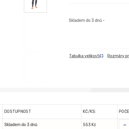
Skladem do 3 dnů
-
Rozměry p
Tabulka velikosti
DOSTUPNOST
KČ/KS:
POČ
-
Skladem do 3 dnů
553 Kč