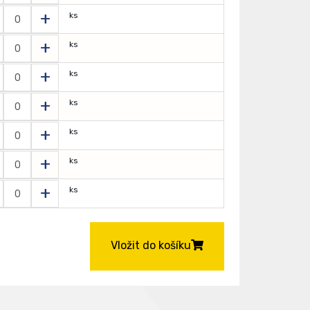
+
ks
+
ks
+
ks
+
ks
+
ks
+
ks
+
ks
Vložit do košíku