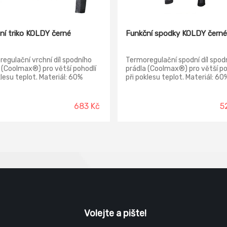
ní triko KOLDY černé
Funkční spodky KOLDY černé
egulační vrchní díl spodního
Termoregulační spodní díl spod
 (Coolmax®) pro větší pohodlí
prádla (Coolmax®) pro větší po
klesu teplot. Materiál: 60%
při poklesu teplot. Materiál: 60
mid 35 % Coolmax® 5 %
polyamid 35 % Coolmax® 5 %
an
elastan
683 Kč
5
Volejte a pište!