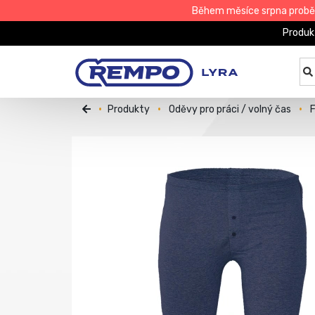
Během měsíce srpna proběhn
Produk
Produkty
Oděvy pro práci / volný čas
F