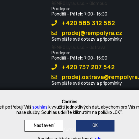
ŘEMPO Lyra, s.r.o. - Olomouc
Prodejna:
Pondělí - Pátek: 7:00- 15:30
+420 585 312 582
prodej@rempolyra.cz
Sem pište své dotazy a připomínky
ŘEMPO Lyra, s.r.o. - Ostrava
Prodejna:
Pondělí - Pátek: 7:00- 15:00
+420 737 207 542
prodej.ostrava@rempolyra
Sem pište své dotazy a připomínky
Cookies
ři potřebují Váš
souhlas
k využití jednotlivých dat, abychom pro Vás 
naše služby. Souhlas udělíte kliknutím na políčko „OK“.
Nastavení
OK
© 2019 Kurka Koncern
Souhlas můžete odmítnout
zde