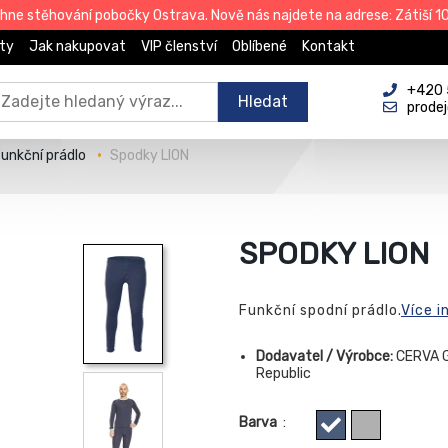
e stěhování pobočky Ostrava. Nově nás najdete na adrese: Zátiší 101
ty
Jak nakupovat
VIP členství
Oblíbené
Kontakt
+420 
Hledat
prode
unkční prádlo
Spodky LION
SPODKY LION
Funkční spodní prádlo.
Více i
Dodavatel / Výrobce:
CERVA G
Republic
Barva
: