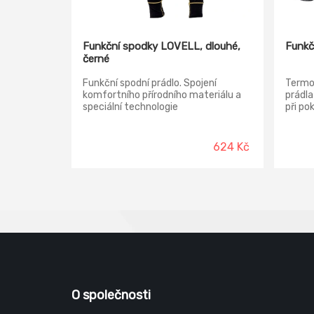
Funkční spodky LOVELL, dlouhé,
Funkč
černé
Funkční spodní prádlo. Spojení
Termor
komfortního přírodního materiálu a
prádla
speciální technologie
při po
jemnýchširokých lemovek.
polya
elast
624 Kč
O společnosti