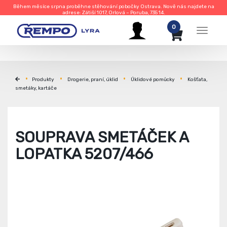
Během měsíce srpna proběhne stěhování pobočky Ostrava. Nově nás najdete na
adrese: Zátiší 1017, Orlová – Poruba, 735 14.
0
Menu
Produkty
Drogerie, praní, úklid
Úklidové pomůcky
Košťata,
smetáky, kartáče
SOUPRAVA SMETÁČEK A
LOPATKA 5207/466