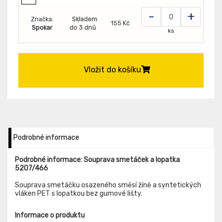
-
+
Značka:
Skladem
155 Kč
Spokar
do 3 dnů
ks
Vložit do košíku
Podrobné informace
Podrobné informace: Souprava smetáček a lopatka
5207/466
Souprava smetáčku osazeného směsí žíně a syntetických
vláken PET s lopatkou bez gumové lišty.
Informace o produktu