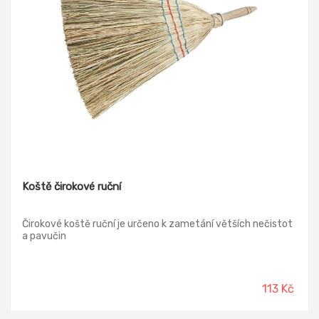
Koště čirokové ruční
Čirokové koště ruční je určeno k zametání větších nečistot
a pavučin
113 Kč