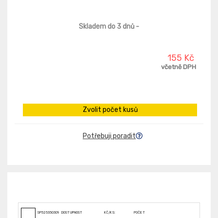
Skladem do 3 dnů
-
155 Kč
včetně DPH
Zvolit počet kusů
Potřebuji poradit
SP5253503092
DOSTUPNOST
KČ/KS:
POČET