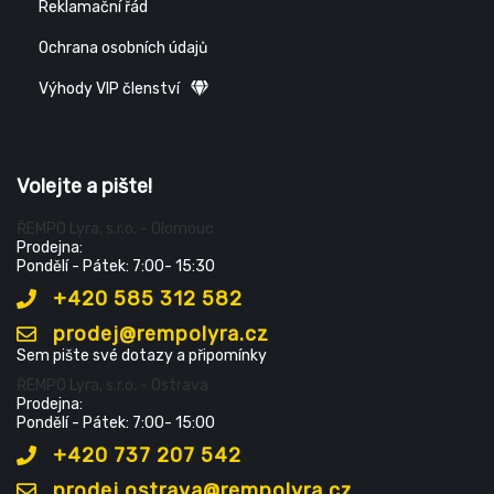
Reklamační řád
Ochrana osobních údajů
Výhody VIP členství
Volejte a pište!
ŘEMPO Lyra, s.r.o. - Olomouc
Prodejna:
Pondělí - Pátek: 7:00- 15:30
+420 585 312 582
prodej@rempolyra.cz
Sem pište své dotazy a připomínky
ŘEMPO Lyra, s.r.o. - Ostrava
Prodejna:
Pondělí - Pátek: 7:00- 15:00
+420 737 207 542
prodej.ostrava@rempolyra.cz