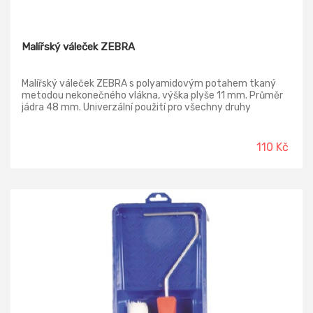
Malířský váleček ZEBRA
Malířský váleček ZEBRA s polyamidovým potahem tkaný
metodou nekonečného vlákna, výška plyše 11 mm. Průměr
jádra 48 mm. Univerzální použití pro všechny druhy
malířských nátěrových hmot střední a vyšší hustoty.
110 Kč