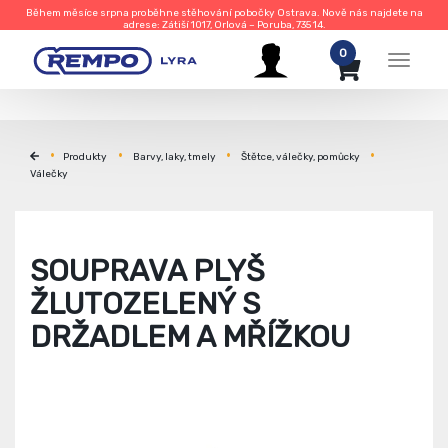
Během měsíce srpna proběhne stěhování pobočky Ostrava. Nově nás najdete na
adrese: Zátiší 1017, Orlová – Poruba, 735 14.
0
Menu
Produkty
Barvy, laky, tmely
Štětce, válečky, pomůcky
Válečky
SOUPRAVA PLYŠ
ŽLUTOZELENÝ S
DRŽADLEM A MŘÍŽKOU