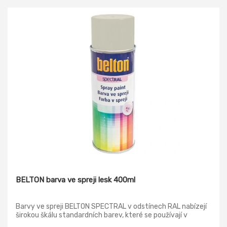
BELTON barva ve spreji lesk 400ml
Barvy ve spreji BELTON SPECTRAL v odstínech RAL nabízejí
širokou škálu standardních barev, které se používají v
nejrůznějších oblastech. Ať už v nábytkářské konstrukci, v