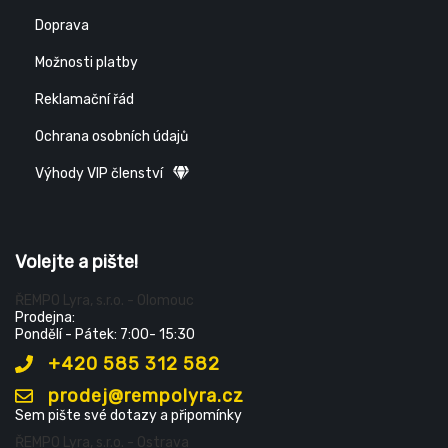
Doprava
Možnosti platby
Reklamační řád
Ochrana osobních údajů
Výhody VIP členství
Volejte a pište!
ŘEMPO Lyra, s.r.o. - Olomouc
Prodejna:
Pondělí - Pátek: 7:00- 15:30
+420 585 312 582
prodej@rempolyra.cz
Sem pište své dotazy a připomínky
ŘEMPO Lyra, s.r.o. - Ostrava