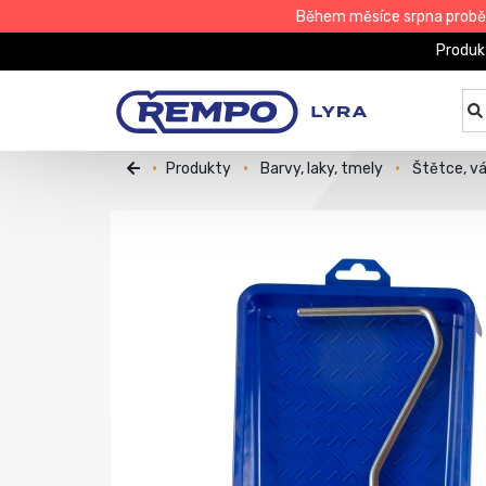
Během měsíce srpna proběhn
Produk
Produkty
Barvy, laky, tmely
Štětce, v