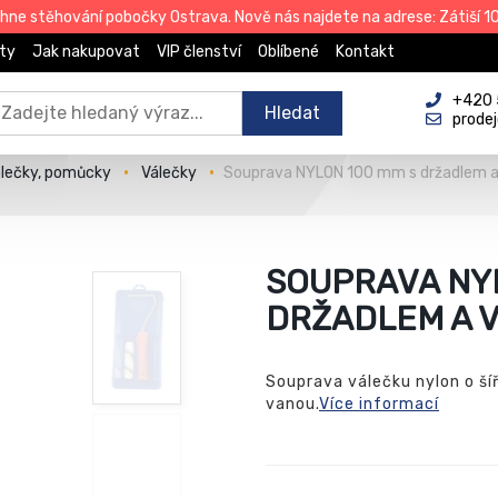
e stěhování pobočky Ostrava. Nově nás najdete na adrese: Zátiší 101
ty
Jak nakupovat
VIP členství
Oblíbené
Kontakt
+420 
Hledat
prode
álečky, pomůcky
Válečky
Souprava NYLON 100 mm s držadlem 
SOUPRAVA NYL
DRŽADLEM A 
Souprava válečku nylon o š
vanou.
Více informací