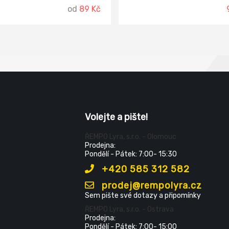
od
89 Kč
Volejte a pište!
ŘEMPO Lyra, s.r.o. - Olomouc
Prodejna:
Pondělí - Pátek: 7:00- 15:30
+420 585 312 582
prodej@rempolyra.cz
Sem pište své dotazy a připomínky
ŘEMPO Lyra, s.r.o. - Ostrava
Prodejna:
Pondělí - Pátek: 7:00- 15:00