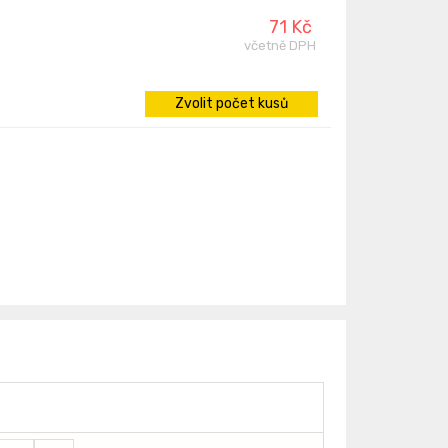
71 Kč
včetně DPH
Zvolit počet kusů