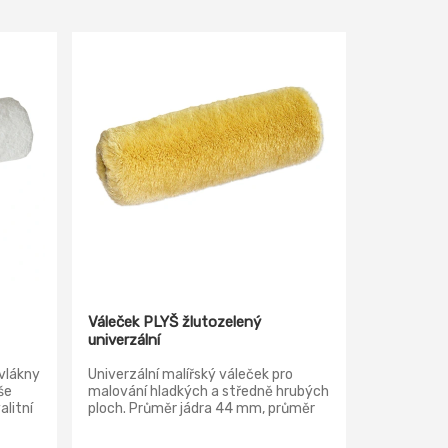
Váleček PLYŠ žlutozelený
univerzální
vlákny
Univerzální malířský váleček pro
še
malování hladkých a středně hrubých
litní
ploch. Průměr jádra 44 mm, průměr
držadla 8 mm, výška plyše 18 mm.