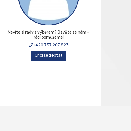
Nevíte si rady s výběrem? Ozvěte se nám –
rádi pomůžeme!
+420 737 207 823
Chci se zeptat