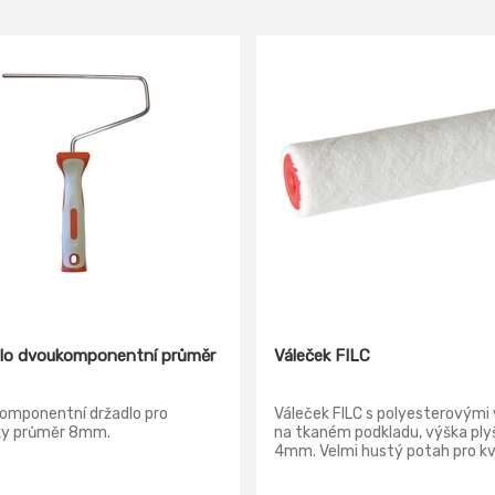
lo dvoukomponentní průměr
Váleček FILC
omponentní držadlo pro
Váleček FILC s polyesterovými 
ky průměr 8mm.
na tkaném podkladu, výška ply
4mm. Velmi hustý potah pro kva
vrchní lakování všemi druhy
nátětových hmot.