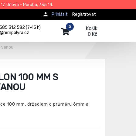
7, Orlová – Poruba, 735 14.
Přihlásit
Registrovat
0
585 312 582 (7-15 h)
Košík
j@rempolyra.cz
0 Kč
a vanou
ON 100 MM S
VANOU
ířce 100 mm, držadlem o průměru 6mm a