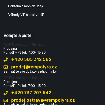
Ochrana osobních údajů
Výhody VIP členství
Volejte a pište!
ŘEMPO Lyra, s.r.o. - Olomouc
Prodejna:
Pondělí - Pátek: 7:00- 15:30
+420 585 312 582
prodej@rempolyra.cz
Sem pište své dotazy a připomínky
ŘEMPO Lyra, s.r.o. - Ostrava
Prodejna:
Pondělí - Pátek: 7:00- 15:00
+420 737 207 542
prodej.ostrava@rempolyra.cz
Sem pište své dotazy a připomínky