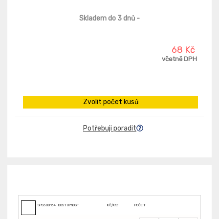
Skladem do 3 dnů
-
68 Kč
včetně DPH
Zvolit počet kusů
Potřebuji poradit
SP8300154200
DOSTUPNOST
KČ/KS:
POČET