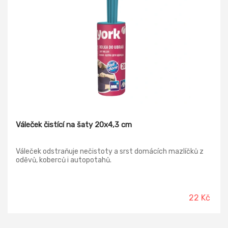
Váleček čistící na šaty 20x4,3 cm
Váleček odstraňuje nečistoty a srst domácích mazlíčků z
oděvů, koberců i autopotahů.
22 Kč