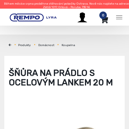
Během měsíce srpna proběhne stěhování pobočky Ostrava. Nově nás najdete na adrese
Zátiší 1017, Orlová – Poruba, 735 14.
0
Men
Produkty
Domácnost
Koupelna
ŠŇŮRA NA PRÁDLO S
OCELOVÝM LANKEM 20 M