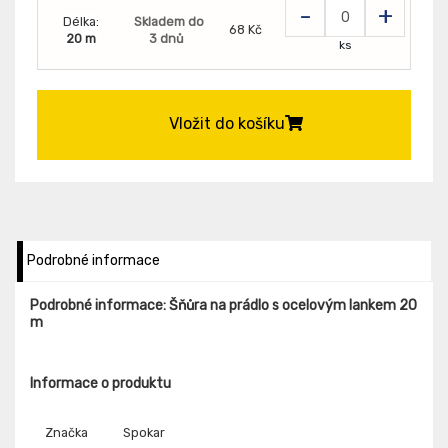
-
+
Délka:
Skladem do
68 Kč
20 m
3 dnů
ks
Vložit do košíku
Podrobné informace
Podrobné informace: Šňůra na prádlo s ocelovým lankem 20
m
Informace o produktu
Značka
Spokar