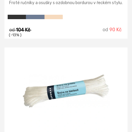
Froté ručníky a osušky s ozdobnou bordurou v řeckém stylu.
od
90 Kč
od
104 Kč
(-13% )