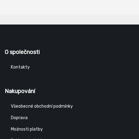
dlaně a prstů Norma: EN ISO 21420, EN 388(2131X), EN
407(X1XXXX)
O společnosti
Kontakty
Nakupování
Všeobecné obchodní podmínky
Doprava
Možnosti platby