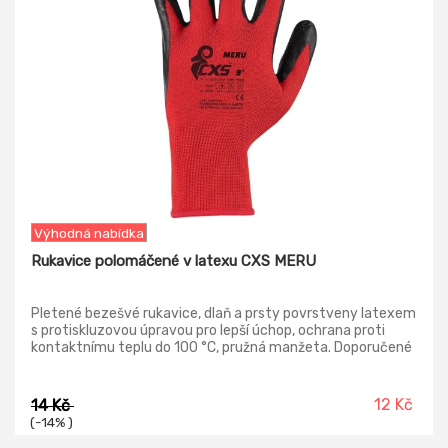
Výhodná nabídka
Rukavice polomáčené v latexu CXS MERU
Pletené bezešvé rukavice, dlaň a prsty povrstveny latexem
s protiskluzovou úpravou pro lepší úchop, ochrana proti
kontaktnímu teplu do 100 °C, pružná manžeta. Doporučené
použití: logistika, skladování, práce s horkými předměty do
100 °C, hobby, práce s kluzkými předměty, zahrada,
stavebnictví, komunální služby, montáž a balení malých
12 Kč
14 Kč
součástek. Materiál podšívky: 100 % polyester Materiál
(-14% )
povrstvení: zvrásněný latex Oblast povrstvení: povrstvení