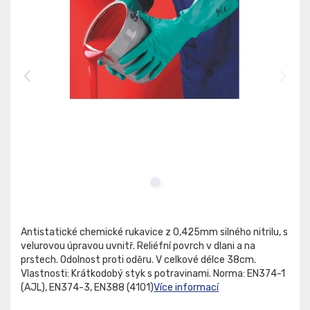
Antistatické chemické rukavice z 0,425mm silného nitrilu, s
velurovou úpravou uvnitř. Reliéfní povrch v dlani a na
prstech. Odolnost proti oděru. V celkové délce 38cm.
Vlastnosti: Krátkodobý styk s potravinami. Norma: EN374-1
(AJL), EN374-3, EN388 (4101)
Více informací