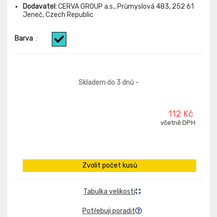
Dodavatel:
CERVA GROUP a.s., Průmyslová 483, 252 61
Jeneč, Czech Republic
Barva
:
Skladem do 3 dnů
-
112 Kč
včetně DPH
Zvolit počet kusů
Tabulka velikosti
Potřebuji poradit