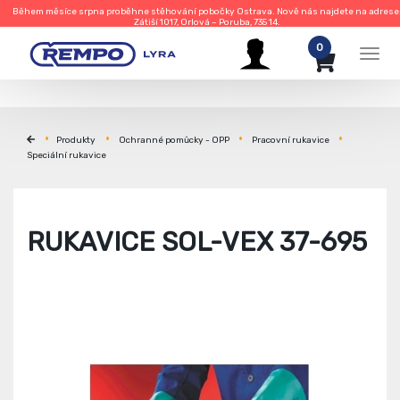
Během měsíce srpna proběhne stěhování pobočky Ostrava. Nově nás najdete na adrese
Zátiší 1017, Orlová – Poruba, 735 14.
0
Men
Produkty
Ochranné pomůcky - OPP
Pracovní rukavice
Speciální rukavice
RUKAVICE SOL-VEX 37-695