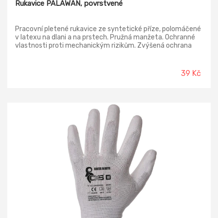
Rukavice PALAWAN, povrstvené
Pracovní pletené rukavice ze syntetické příze, polomáčené
v latexu na dlani a na prstech. Pružná manžeta. Ochranné
vlastnosti proti mechanickým rizikům. Zvýšená ochrana
proti oděru a trhání. Běžná ochrana proti proříznutí a
propíchnutí. Norma: EN388 (2131x)
39 Kč