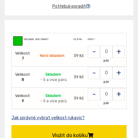
Potřebuji poradit
CR0108008587
DOSTUPNOST
KČ/PÁR:
POČET
-
+
Velikost:
Není skladem
39 Kč
7
pár
-
+
Velikost:
Skladem
39 Kč
8
- 5 a více párů
pár
-
+
Velikost:
Skladem
39 Kč
9
- 5 a více párů
pár
Jak správně vybrat velikost rukavic?
Vložit do košíku