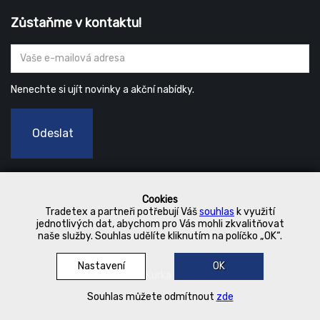
Zůstaňme v kontaktu!
Nenechte si ujít novinky a akční nabídky.
Odeslat
Cookies
Tradetex a partneři potřebují Váš
souhlas
k využití
jednotlivých dat, abychom pro Vás mohli zkvalitňovat
naše služby. Souhlas udělíte kliknutím na políčko „OK“.
Nastavení
OK
© 2019 Kurka Koncern
Souhlas můžete odmítnout
zde