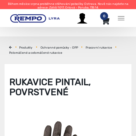
Během měsíce srpna proběhne stěhování pobočky Ostrava. Nově nás najdete na
adrese: Zátiší 1017, Orlová – Poruba, 735 14.
0
Menu
Produkty
Ochranné pomůcky - OPP
Pracovní rukavice
Polomáčené a celomáčené rukavice
RUKAVICE PINTAIL,
POVRSTVENÉ