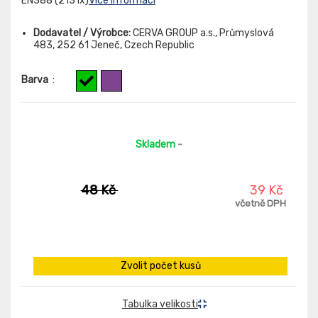
EN388 (2131x)
Více informací
Dodavatel / Výrobce:
CERVA GROUP a.s., Průmyslová
483, 252 61 Jeneč, Czech Republic
Barva
:
Skladem
-
48 Kč
39 Kč
včetně DPH
Zvolit počet kusů
Tabulka velikosti