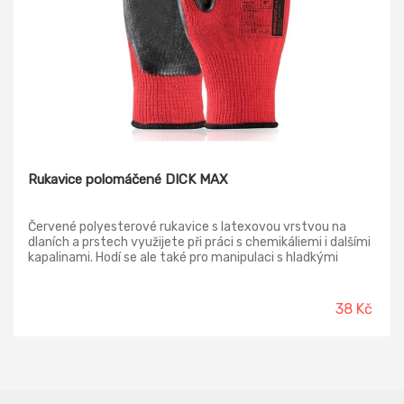
Rukavice polomáčené DICK MAX
Červené polyesterové rukavice s latexovou vrstvou na
dlaních a prstech využijete při práci s chemikáliemi i dalšími
kapalinami. Hodí se ale také pro manipulaci s hladkými
předměty, jelikož latexová vrstva výborně zamezuje
jakémukoliv prokluzování. Rukavice mají zvýšenou odolnost
proti oděru a vysokou odolnost proti trhání. Pružná bezešvá
38 Kč
manžeta drží rukavice na správném místě a zároveň neškrtí
ani nezpůsobuje otlaky.