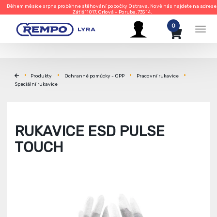
Během měsíce srpna proběhne stěhování pobočky Ostrava. Nově nás najdete na adrese
Zátiší 1017, Orlová – Poruba, 735 14.
0
Men
Produkty
Ochranné pomůcky - OPP
Pracovní rukavice
Speciální rukavice
RUKAVICE ESD PULSE
TOUCH