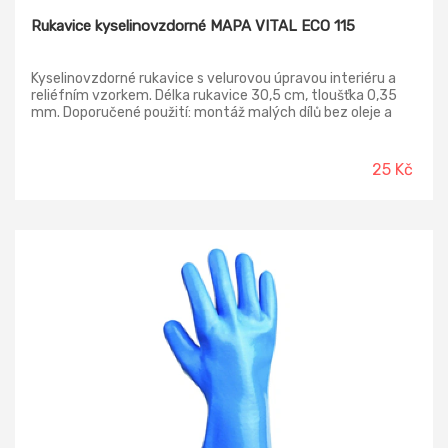
Rukavice kyselinovzdorné MAPA VITAL ECO 115
Kyselinovzdorné rukavice s velurovou úpravou interiéru a
reliéfním vzorkem. Délka rukavice 30,5 cm, tloušťka 0,35
mm. Doporučené použití: montáž malých dílů bez oleje a
tuku, běžné úklidové práce. Odvětví: strojírenský a
potravinářský průmysl.
25 Kč