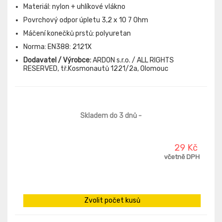
Materiál: nylon + uhlíkové vlákno
Povrchový odpor úpletu 3,2 x 10 7 Ohm
Máčení konečků prstů: polyuretan
Norma: EN388: 2121X
Dodavatel / Výrobce:
ARDON s.r.o. / ALL RIGHTS
RESERVED, tř.Kosmonautů 1221/2a, Olomouc
Skladem do 3 dnů
-
29 Kč
včetně DPH
Zvolit počet kusů