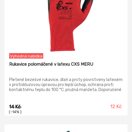
Výhodná nabídka
Rukavice polomáčené v latexu CXS MERU
Pletené bezešvé rukavice, dlaň a prsty povrstveny latexem
s protiskluzovou úpravou pro lepší úchop, ochrana proti
kontaktnímu teplu do 100 °C, pružná manžeta. Doporučené
použití: logistika, skladování, práce s horkými předměty do
100 °C, hobby, práce s kluzkými předměty, zahrada,
stavebnictví, komunální služby, montáž a balení malých
12 Kč
14 Kč
součástek. Materiál podšívky: 100 % polyester Materiál
(-14% )
povrstvení: zvrásněný latex Oblast povrstvení: povrstvení
dlaně a prstů Norma: EN ISO 21420, EN 388(2131X), EN
407(X1XXXX)