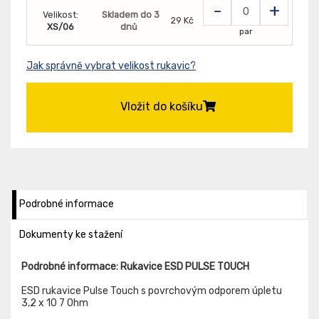
-
+
Velikost:
Skladem do 3
29 Kč
XS/06
dnů
par
Jak správně vybrat velikost rukavic?
Vložit do košíku
Podrobné informace
Dokumenty ke stažení
Podrobné informace: Rukavice ESD PULSE TOUCH
ESD rukavice Pulse Touch s povrchovým odporem úpletu
3,2 x 10 7 Ohm