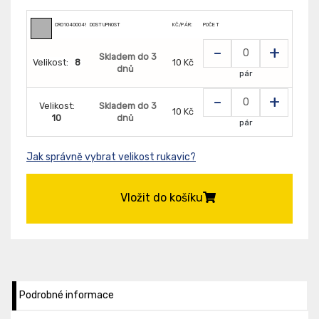
CR0104000499
DOSTUPNOST
KČ/PÁR:
POČET
-
+
Skladem do 3
Velikost:
8
10 Kč
dnů
pár
-
+
Velikost:
Skladem do 3
10 Kč
10
dnů
pár
Jak správně vybrat velikost rukavic?
Vložit do košíku
Podrobné informace