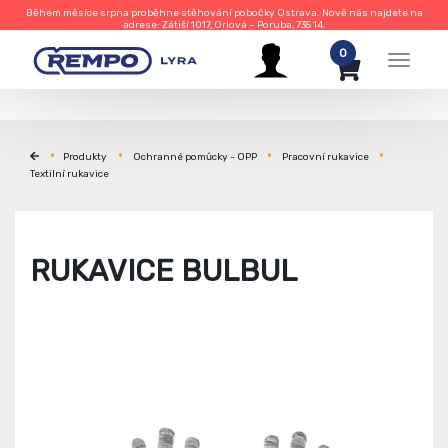
Během měsíce srpna proběhne stěhování pobočky Ostrava. Nově nás najdete na
adrese: Zátiší 1017, Orlová – Poruba, 735 14.
0
Menu
Produkty
Ochranné pomůcky - OPP
Pracovní rukavice
Textilní rukavice
RUKAVICE BULBUL