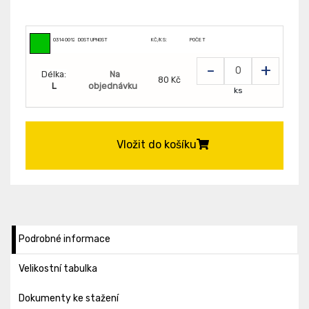
0314001210999
DOSTUPNOST
KČ/KS:
POČET
-
+
Délka:
Na
80 Kč
L
objednávku
ks
Vložit do košíku
Podrobné informace
Velikostní tabulka
Dokumenty ke stažení