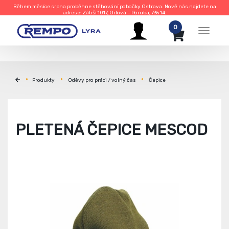
Během měsíce srpna proběhne stěhování pobočky Ostrava. Nově nás najdete na
adrese: Zátiší 1017, Orlová – Poruba, 735 14.
0
Menu
Produkty
Oděvy pro práci / volný čas
Čepice
PLETENÁ ČEPICE MESCOD