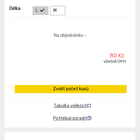
Délka
:
L
M
Na objednávku
-
80 Kč
včetně DPH
Zvolit počet kusů
Tabulka velikosti
Potřebuji poradit