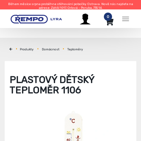
Během měsíce srpna proběhne stěhování pobočky Ostrava. Nově nás najdete na
adrese: Zátiší 1017, Orlová – Poruba, 735 14.
0
Menu
Produkty
Domácnost
Teploměry
PLASTOVÝ DĚTSKÝ
TEPLOMĚR 1106