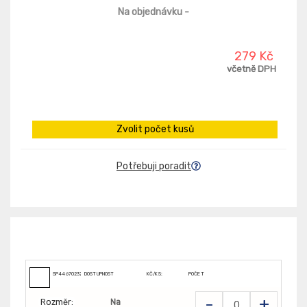
Na objednávku
-
279 Kč
včetně DPH
Zvolit počet kusů
Potřebuji poradit
SP4467023200
DOSTUPNOST
KČ/KS:
POČET
-
+
Rozměr:
Na