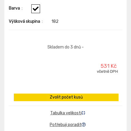
Barva
:
Výšková skupina
:
182
Skladem do 3 dnů
-
531 Kč
včetně DPH
Zvolit počet kusů
Tabulka velikosti
Potřebuji poradit