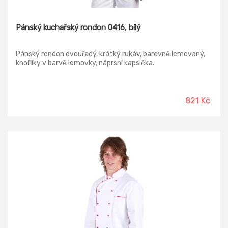
Pánský kuchařský rondon 0416, bílý
Pánský rondon dvouřadý, krátký rukáv, barevně lemovaný,
knoflíky v barvě lemovky, náprsní kapsička.
821 Kč