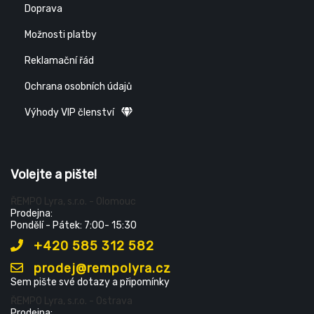
Doprava
Možnosti platby
Reklamační řád
Ochrana osobních údajů
Výhody VIP členství
Volejte a pište!
ŘEMPO Lyra, s.r.o. - Olomouc
Prodejna:
Pondělí - Pátek: 7:00- 15:30
+420 585 312 582
prodej@rempolyra.cz
Sem pište své dotazy a připomínky
ŘEMPO Lyra, s.r.o. - Ostrava
Prodejna: