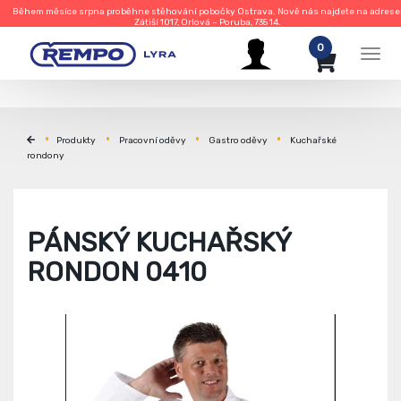
Během měsíce srpna proběhne stěhování pobočky Ostrava. Nově nás najdete na adrese
Zátiší 1017, Orlová – Poruba, 735 14.
0
Men
Produkty
Pracovní oděvy
Gastro oděvy
Kuchařské
rondony
PÁNSKÝ KUCHAŘSKÝ
RONDON 0410