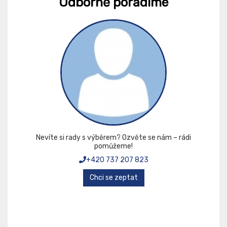
Odborně poradíme
Nevíte si rady s výběrem? Ozvěte se nám – rádi
pomůžeme!
+420 737 207 823
Chci se zeptat