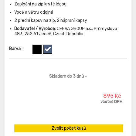
Zapínání na zip kryté légou
Vodě a větru odolná
2 přední kapsy na zip, 2 náprsní kapsy
Dodavatel / Výrobce:
CERVA GROUP a.s., Průmyslová
483, 252 61 Jeneč, Czech Republic
Barva
:
Skladem do 3 dnů
-
895 Kč
včetně DPH
Zvolit počet kusů