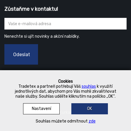
Zůstaňme v kontaktu!
Nenechte si ujít novinky a akční nabídky.
Odeslat
Cookies
Tradetex a partneři potřebují Váš
souhlas
k využití
jednotlivých dat, abychom pro Vás mohli zkvalitňovat
naše služby. Souhlas udělíte kliknutím na políčko „OK“.
Nastavení
OK
© 2019 Kurka Koncern
Souhlas můžete odmítnout
zde