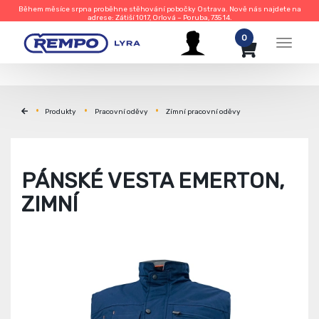
Během měsíce srpna proběhne stěhování pobočky Ostrava. Nově nás najdete na
adrese: Zátiší 1017, Orlová – Poruba, 735 14.
0
Menu
Produkty
Pracovní oděvy
Zímní pracovní oděvy
PÁNSKÉ VESTA EMERTON,
ZIMNÍ