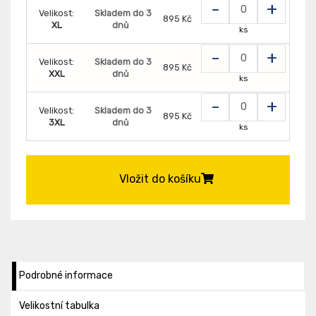
-
+
Velikost:
Skladem do 3
895 Kč
XL
dnů
ks
-
+
Velikost:
Skladem do 3
895 Kč
XXL
dnů
ks
-
+
Velikost:
Skladem do 3
895 Kč
3XL
dnů
ks
Vložit do košíku
Podrobné informace
Velikostní tabulka