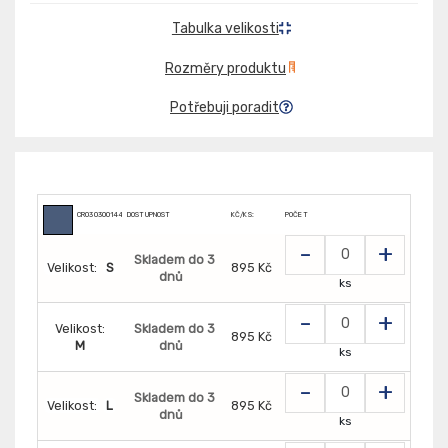
Tabulka velikosti
Rozměry produktu
Potřebuji poradit
CR0303001441
DOSTUPNOST
KČ/KS:
POČET
-
+
Skladem do 3
Velikost:
S
895 Kč
dnů
ks
-
+
Velikost:
Skladem do 3
895 Kč
M
dnů
ks
-
+
Skladem do 3
Velikost:
L
895 Kč
dnů
ks