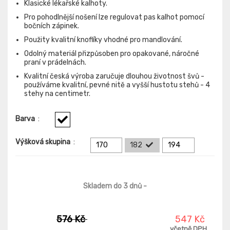
Klasické lékařské kalhoty.
Pro pohodlnější nošení lze regulovat pas kalhot pomocí
bočních zápinek.
Použity kvalitní knoflíky vhodné pro mandlování.
Odolný materiál přizpůsoben pro opakované, náročné
praní v prádelnách.
Kvalitní česká výroba zaručuje dlouhou životnost švů -
používáme kvalitní, pevné nitě a vyšší hustotu stehů - 4
stehy na centimetr.
Barva
:
Výšková skupina
:
170
182
194
Skladem do 3 dnů
-
576 Kč
547 Kč
včetně DPH