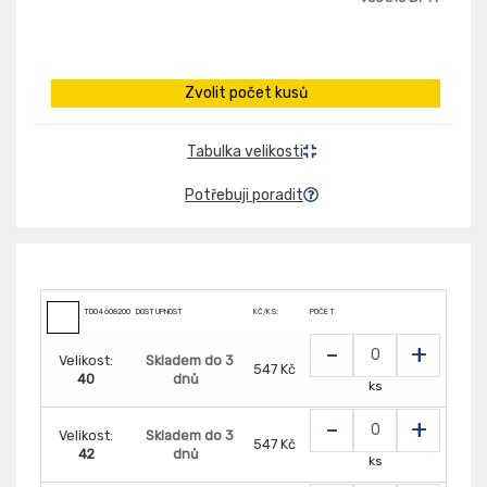
Zvolit počet kusů
Tabulka velikosti
Potřebuji poradit
TD0460820000000
DOSTUPNOST
KČ/KS:
POČET
-
+
Velikost:
Skladem do 3
547 Kč
40
dnů
ks
-
+
Velikost:
Skladem do 3
547 Kč
42
dnů
ks