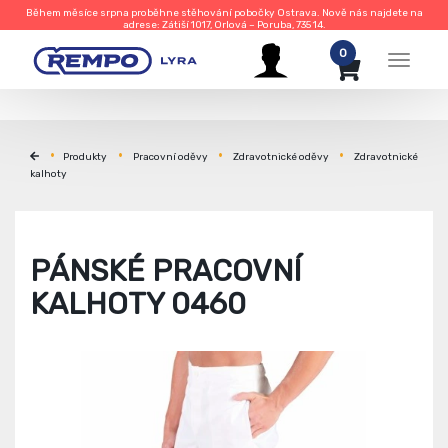
Během měsíce srpna proběhne stěhování pobočky Ostrava. Nově nás najdete na
adrese: Zátiší 1017, Orlová – Poruba, 735 14.
0
Menu
Produkty
Pracovní oděvy
Zdravotnické oděvy
Zdravotnické
kalhoty
PÁNSKÉ PRACOVNÍ
KALHOTY 0460