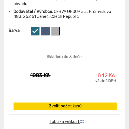
obvodu
Dodavatel / Výrobce:
CERVA GROUP a.s., Průmyslová
483, 252 61 Jeneč, Czech Republic
Barva
:
Skladem do 3 dnů
-
1083 Kč
842 Kč
včetně DPH
Zvolit počet kusů
Tabulka velikosti