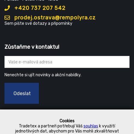
+420 737 207 542
prodej.ostrava@rempolyra.cz
Sem pište své dotazy a připomínky
Zůstaňme v kontaktu!
Nenechte si ujít novinky a akční nabídky.
Odeslat
Cookies
Tradetex a partneři potřebují Váš
souhlas
k využití
jednotlivých dat, abychom pro Vás mohli zkvalitňovat