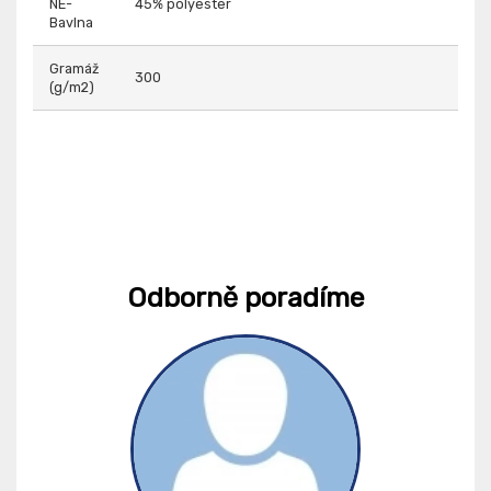
NE-
45% polyester
Bavlna
Gramáž
300
(g/m2)
Odborně poradíme