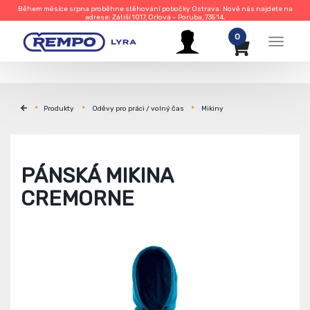
Během měsíce srpna proběhne stěhování pobočky Ostrava. Nově nás najdete na
adrese: Zátiší 1017, Orlová – Poruba, 735 14.
0
Menu
Produkty
Oděvy pro práci / volný čas
Mikiny
PÁNSKÁ MIKINA
CREMORNE