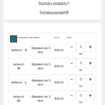
Rozměry produktu
Potřebuji poradit
CR0306007555
DOSTUPNOST
KČ/KS:
POČET
-
+
Skladem do 3
Velikost:
S
842 Kč
dnů
ks
-
+
Velikost:
Skladem do 3
842 Kč
M
dnů
ks
-
+
Skladem do 3
Velikost:
L
842 Kč
dnů
ks
-
+
Velikost:
Skladem do 3
842 Kč
XL
dnů
ks