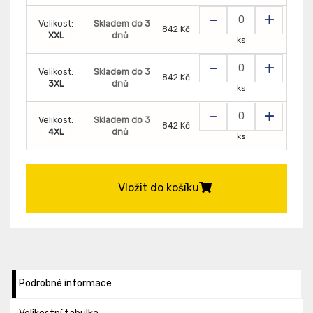
-
+
Velikost:
Skladem do 3
842 Kč
XXL
dnů
ks
-
+
Velikost:
Skladem do 3
842 Kč
3XL
dnů
ks
-
+
Velikost:
Skladem do 3
842 Kč
4XL
dnů
ks
Vložit do košíku
Podrobné informace