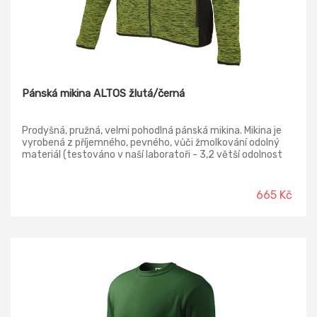
Pánská mikina ALTOS žlutá/černá
Prodyšná, pružná, velmi pohodlná pánská mikina. Mikina je
vyrobená z příjemného, pevného, vůči žmolkování odolný
materiál (testováno v naší laboratoři - 3,2 větší odolnost
vůči žmolkování než stanovuje standard). Dobře padnoucí
střih, 2 boční kapsy na zip, praktická kapsa na zip na rukávu,
pružná manžeta u obvodu boků a na rukávech.
665 Kč