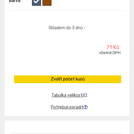
Barva
:
Skladem do 3 dnů
-
71 Kč
včetně DPH
Zvolit počet kusů
Tabulka velikosti
Potřebuji poradit