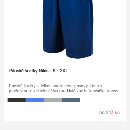
Pánské šortky Miles - S - 2XL
Pánské šortky s délkou nad kolena, pasový límec s
pruženkou, na stažení šňůrkou. Malá vnitřní kapsička, kapsy
v bočních švech.
od
213 Kč