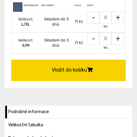
CR9930002139
DOSTUPNOST
KČ/KS:
POČET
-
+
Velikost:
Skladem do 3
71 Kč
L/XL
dnů
ks
-
+
Velikost:
Skladem do 3
71 Kč
S/M
dnů
ks
Vložit do košíku
Podrobné informace
Velikostní tabulka