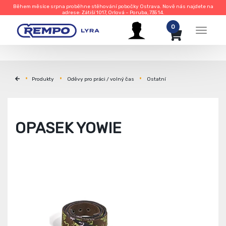
Během měsíce srpna proběhne stěhování pobočky Ostrava. Nově nás najdete na
adrese: Zátiší 1017, Orlová – Poruba, 735 14.
0
Menu
Produkty
Oděvy pro práci / volný čas
Ostatní
OPASEK YOWIE