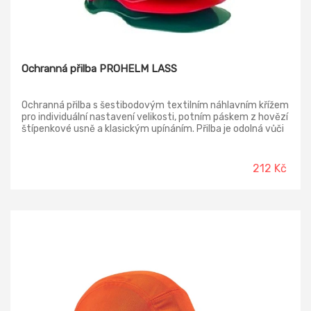
Ochranná přilba PROHELM LASS
Ochranná přilba s šestibodovým textilním náhlavním křížem
pro individuální nastavení velikosti, potním páskem z hovězí
štípenkové usně a klasickým upínáním. Přilba je odolná vůči
teplotám -20 °C/+50 °C, elektrická izolační vlastnost do
440 Vac. Odolnost proti příčné deformaci. Norma: EN
397:2012+A1:2012
212 Kč