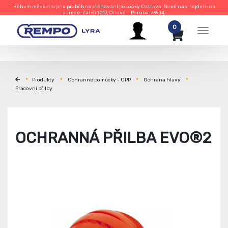
Během měsíce srpna proběhne stěhování pobočky Ostrava. Nově nás najdete na
adrese: Zátiší 1017, Orlová – Poruba, 735 14.
0
Menu
Produkty
Ochranné pomůcky - OPP
Ochrana hlavy
Pracovní přilby
OCHRANNÁ PŘILBA EVO®2