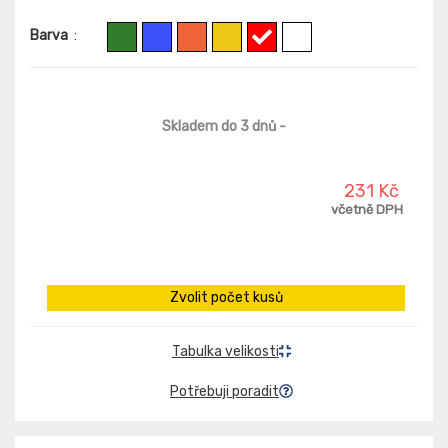
Barva
:
Skladem do 3 dnů
-
231 Kč
včetně DPH
Zvolit počet kusů
Tabulka velikosti
Potřebuji poradit