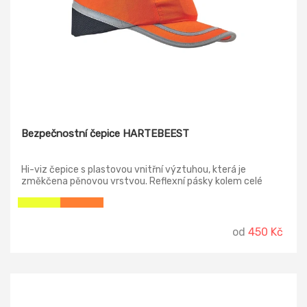
Bezpečnostní čepice HARTEBEEST
Hi-viz čepice s plastovou vnitřní výztuhou, která je
změkčena pěnovou vrstvou. Reflexní pásky kolem celé
čepice. Velikost: 54–59 cm. Dostupná ve dvou barevných
kombinacích: Hi-Viz žlutá, Hi-Viz oranžová. Váha: 160 g.
od
450 Kč