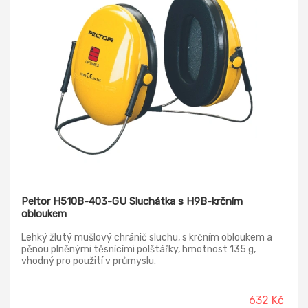
Peltor H510B-403-GU Sluchátka s H9B-krčním
obloukem
Lehký žlutý mušlový chránič sluchu, s krčním obloukem a
pěnou plněnými těsnícími polštářky, hmotnost 135 g,
vhodný pro použití v průmyslu.
632 Kč