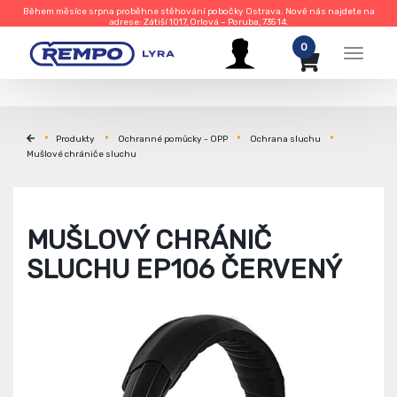
Během měsíce srpna proběhne stěhování pobočky Ostrava. Nově nás najdete na
adrese: Zátiší 1017, Orlová – Poruba, 735 14.
0
Menu
Produkty
Ochranné pomůcky - OPP
Ochrana sluchu
Mušlové chrániče sluchu
MUŠLOVÝ CHRÁNIČ
SLUCHU EP106 ČERVENÝ