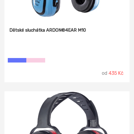
Dětské sluchátka ARDON®4EAR M10
od
435 Kč