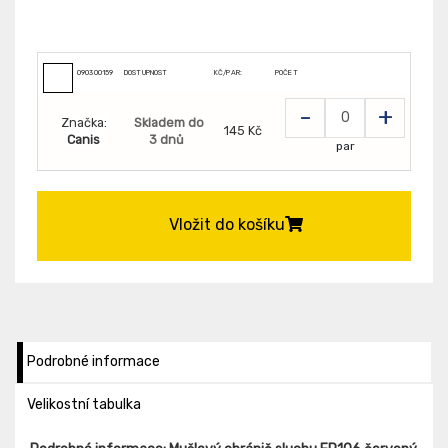
090300159
DOSTUPNOST
KČ/PAR:
POČET
-
+
Značka:
Skladem do
145 Kč
Canis
3 dnů
par
Vložit do košíku
Podrobné informace
Velikostní tabulka