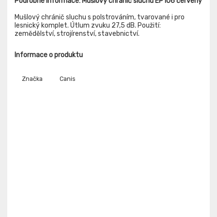
Podrobné informace: Mušlový chránič sluchu EP106 červený
Mušlový chránič sluchu s polstrováním, tvarované i pro
lesnický komplet. Útlum zvuku 27,5 dB. Použití:
zemědělství, strojírenství, stavebnictví.
Informace o produktu
Značka
Canis