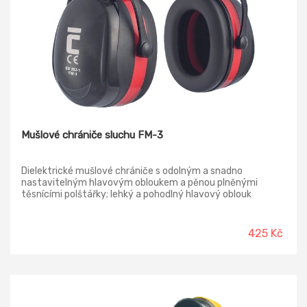
Mušlové chrániče sluchu FM-3
Dielektrické mušlové chrániče s odolným a snadno
nastavitelným hlavovým obloukem a pěnou plněnými
těsnícími polštářky; lehký a pohodlný hlavový oblouk
zajišťuje snížení tlaku při dlouhodobém nošení.
425 Kč