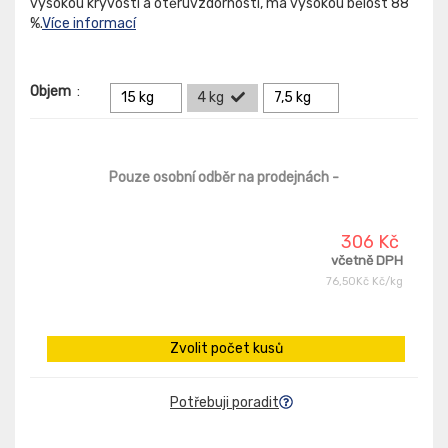
vysokou kryvostí a otěruvzdorností, má vysokou bělost 88
%.
Více informací
Objem
:
15 kg
4 kg
7,5 kg
Pouze osobní odběr na prodejnách
-
306 Kč
včetně DPH
76,50Kč Kč/kg
Zvolit počet kusů
Potřebuji poradit