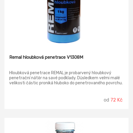
Remal hloubková penetrace V1308M
Hloubková penetrace REMAL je probarvený hloubkový
penetrační nátěr na savé podklady. Důsledkem velmi malé
velikosti částic proniká hluboko do penetrovaného povrchu.
Probarvení penetrace pomáhá lehkým modrým zabarvením
kontrolovat rozsah nátěru, aby nezůstal místy
nezpenetrovaný podklad.
od
72 Kč