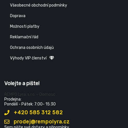
Všeobecné obchodní podmínky
Doprava
Možnosti platby
Reklamační řád
Ochrana osobních údajů
Výhody VIP členství
Volejte a pište!
ŘEMPO Lyra, s.r.o. - Olomouc
Prodejna:
Pondělí - Pátek: 7:00- 15:30
+420 585 312 582
prodej@rempolyra.cz
Sem pište své dotazy a připomínky