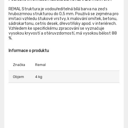
REMAL Struktura je vodouředitelná bílá barva na zeď s
hrubozrnnou strukturou do 0,5 mm. Používá se zejména pro
imitaci vzhledu štukové vrstvy, k malování omítek, betonu,
sádrokartonu, cetris desek, dřevotřísky apod. v interiérech.
Vzhledem ke specifickému zpracování se vyznačuje
vysokou kryvostí a otěruvzdorností, má vysokou bělost 88
%.
Informace o produktu
Značka
Remal
Objem
4 kg