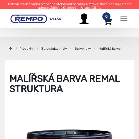
Během měsíce srpna proběhne stěhování pobočky Ostrava. Nově nás najdete na
adrese: Zátiší 1017, Orlová – Poruba, 735 14.
0
Menu
Produkty
Barvy, laky, tmely
Barvy, laky
Malířské barvy
MALÍŘSKÁ BARVA REMAL
STRUKTURA