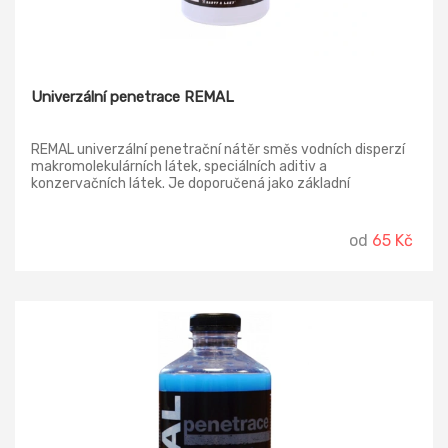
Univerzální penetrace REMAL
REMAL univerzální penetrační nátěr směs vodních disperzí
makromolekulárních látek, speciálních aditiv a
konzervačních látek. Je doporučená jako základní
penetrační nátěr na savé podklady (omítky, dřevo atd.) pro
snížení savosti a zároveň zlepšení přilnavosti vrchního
nátěru latexovými nebo malířskými barvami.
od
65 Kč