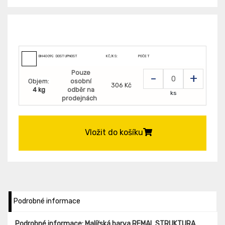
BH400921
DOSTUPNOST
KČ/KS:
POČET
Pouze
-
+
Objem:
osobní
306 Kč
4 kg
odběr na
ks
prodejnách
Vložit do košíku
Podrobné informace
Podrobné informace: Malířská barva REMAL STRUKTURA